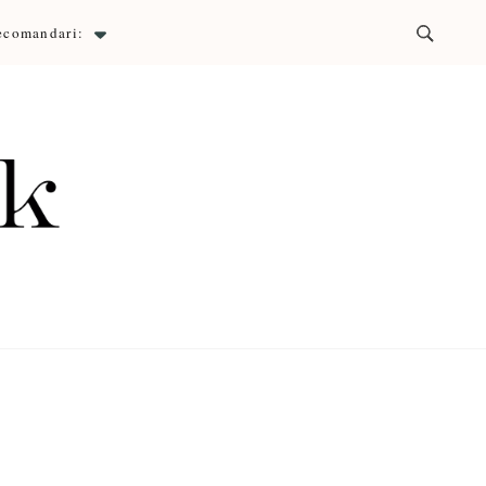
ecomandari:
ck