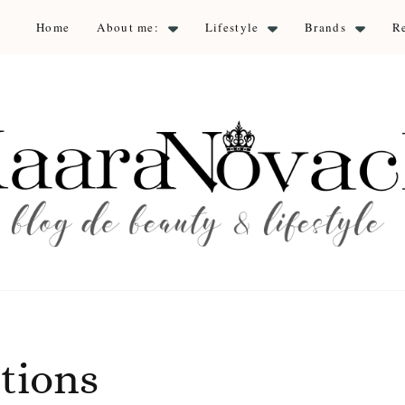
Home
About me:
Lifestyle
Brands
R
aara Nova
auty & lifestyle
tions