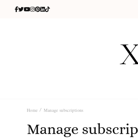
X
blog de be
Home
Manage subscriptions
Manage subscrip