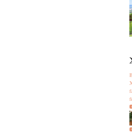
B
X
f
f