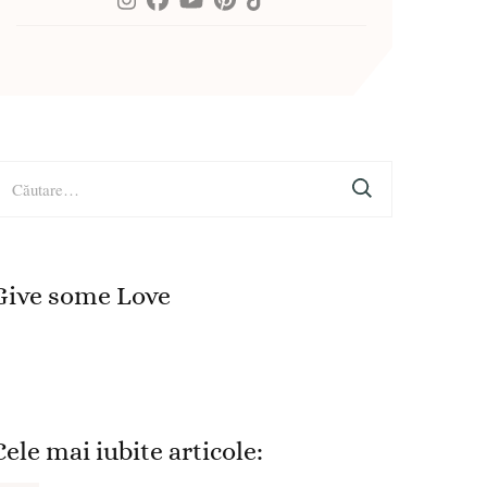
aută
upă:
Give some Love
Cele mai iubite articole: