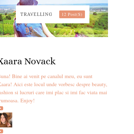
12 Post(s)
TRAVELLING
Xaara Novack
una! Bine ai venit pe canalul meu, eu sunt
aara! Aici este locul unde vorbesc despre beauty,
ashion si lucruri care imi plac si imi fac viata mai
rumoasa. Enjoy!