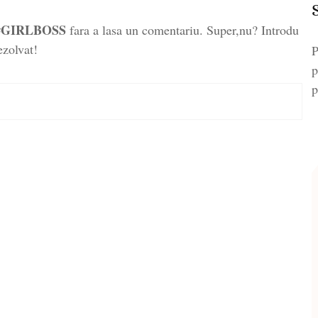
 #GIRLBOSS
fara a lasa un comentariu. Super,nu? Introdu
ezolvat!
P
p
p