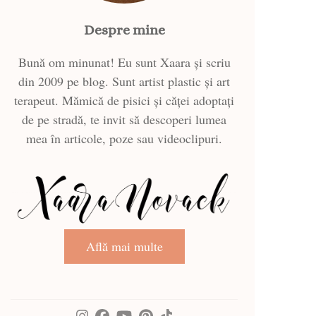
Despre mine
Bună om minunat! Eu sunt Xaara și scriu
din 2009 pe blog. Sunt artist plastic și art
terapeut. Mămică de pisici și căței adoptați
de pe stradă, te invit să descoperi lumea
mea în articole, poze sau videoclipuri.
Află mai multe