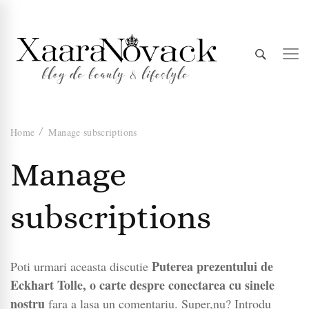
Xaara
blog de beauty & lifestyle
Home
Manage subscriptions
Novack
Manage
subscriptions
Puterea prezentului de
Poti urmari aceasta discutie
Eckhart Tolle, o carte despre conectarea cu sinele
nostru
fara a lasa un comentariu. Super,nu? Introdu