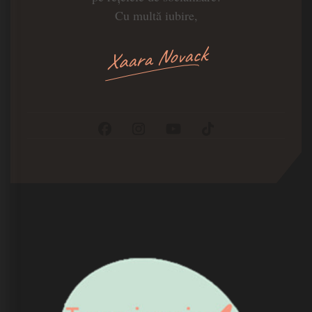
Cu multă iubire,
Xaara Novack