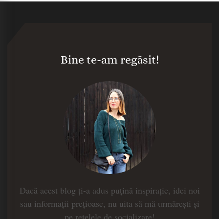
Bine te-am regăsit!
Dacă acest blog ți-a adus puțină inspirație, idei noi
sau informații prețioase, nu uita să mă urmărești și
pe rețelele de socializare!