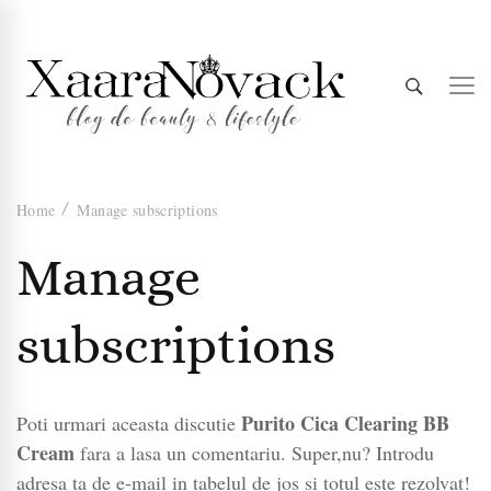
Xaara
blog de beauty & lifestyle
Home
Manage subscriptions
Novack
Manage
subscriptions
Purito Cica Clearing BB
Poti urmari aceasta discutie
Cream
fara a lasa un comentariu. Super,nu? Introdu
adresa ta de e-mail in tabelul de jos si totul este rezolvat!