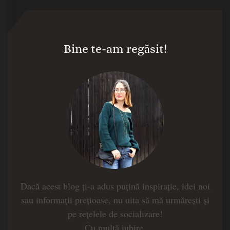
Bine te-am regăsit!
Dacă acest blog ți-a adus puțină inspirație, idei noi
sau informații prețioase, nu uita să mă urmărești și
pe rețelele de socializare!
Cu multă iubire,