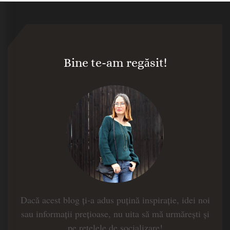
Bine te-am regăsit!
Dacă acest blog ți-a adus puțină inspirație, idei noi
sau informații prețioase, nu uita să mă urmărești și
pe rețelele de socializare!