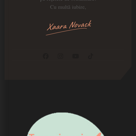
Cu multă iubire,
Xaara Novack