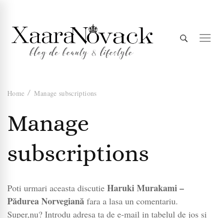
Xaara
blog de beauty & lifestyle
Home
Manage subscriptions
Novack
Manage
subscriptions
Haruki Murakami –
Poti urmari aceasta discutie
Pădurea Norvegiană
fara a lasa un comentariu.
Super,nu? Introdu adresa ta de e-mail in tabelul de jos si