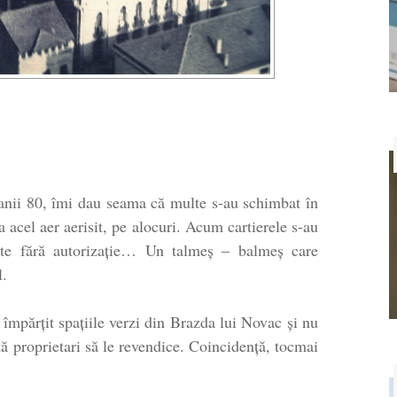
anii 80, îmi dau seama că multe s-au schimbat în
acel aer aerisit, pe alocuri. Acum cartierele s-au
uite fără autorizație… Un talmeș – balmeș care
l.
împărțit spațiile verzi din Brazda lui Novac și nu
tă proprietari să le revendice. Coincidență, tocmai