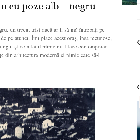
m cu poze alb – negru
C
d
, un trecut trist dacă ar fi să mă întrebați pe
 de pe atunci. Îmi place acest oraș, însă recunosc,
 lungul și de-a latul nimic nu-l face contemporan.
nțe din arhitectura modernă și nimic care să-l