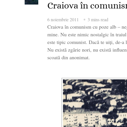
Craiova în comunis
6 noiembrie 2011
3 mins read
Craiova în comunism cu poze alb – negru
mine. Nu este nimic nostalgic în traiul
este tipic comunist. Dacă te uiți, de-a
Nu există zgârie nori, nu există influe
scoată din anonimat.