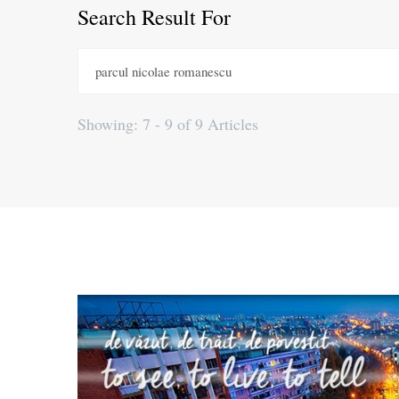
Search Result For
Caută
după:
Showing: 7 - 9 of 9 Articles