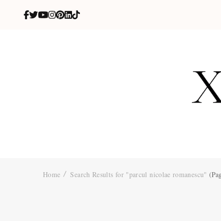
X
blog de be
Home
Search Results for "parcul nicolae romanescu"
(Pag