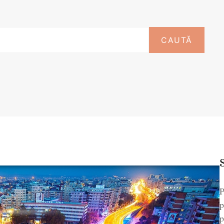
P
p
p