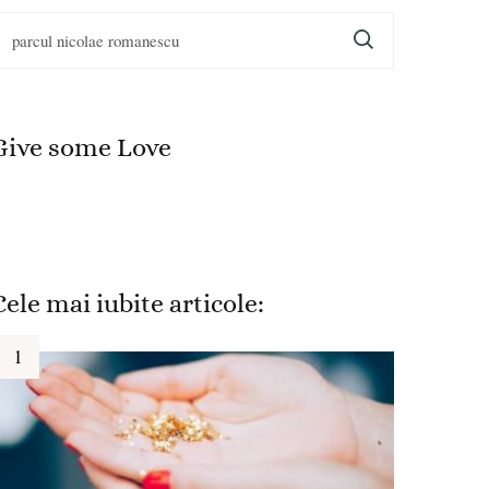
aută
upă:
Give some Love
Cele mai iubite articole: