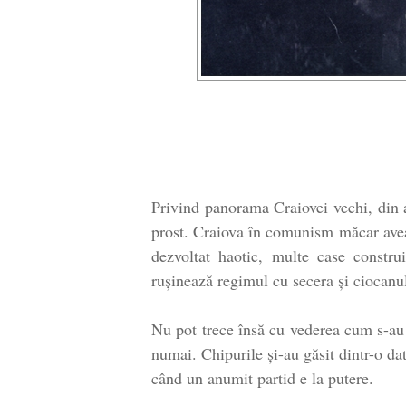
Privind panorama Craiovei vechi, din 
prost. Craiova în comunism măcar avea 
dezvoltat haotic, multe case constr
rușinează regimul cu secera și ciocanu
Nu pot trece însă cu vederea cum s-au 
numai. Chipurile și-au găsit dintr-o da
când un anumit partid e la putere.