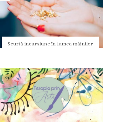
Scurtă incursiune în lumea mâinilor