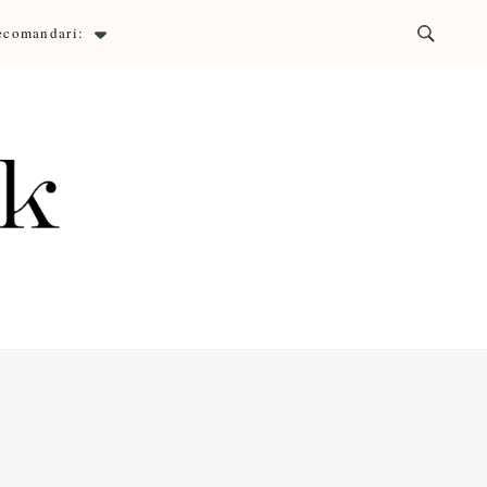
ecomandari:
ck