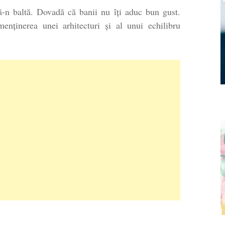
tă-n baltă. Dovadă că banii nu îți aduc bun gust.
enținerea unei arhitecturi și al unui echilibru