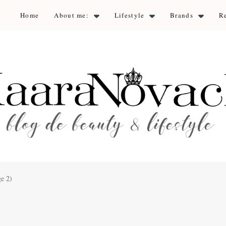
Home
About me:
Lifestyle
Brands
R
aara Nova
auty & lifestyle
e 2)