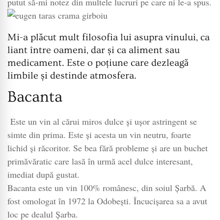
putut să-mi notez din multele lucruri pe care ni le-a spus.
Mi-a plăcut mult filosofia lui asupra vinului, ca
liant între oameni, dar și ca aliment sau
medicament. Este o poțiune care dezleagă
limbile și destinde atmosfera.
Bacanta
Este un vin al cărui miros dulce și ușor astringent se
simte din prima. Este și acesta un vin neutru, foarte
lichid și răcoritor. Se bea fără probleme și are un buchet
primăvăratic care lasă în urmă acel dulce interesant,
imediat după gustat.
Bacanta este un vin 100% românesc, din soiul Șarbă. A
fost omologat în 1972 la Odobești. Încucișarea sa a avut
loc pe dealul Șarba.