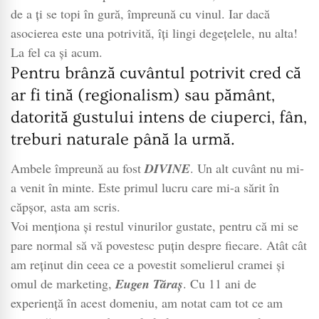
de a ți se topi în gură, împreună cu vinul. Iar dacă
asocierea este una potrivită, îți lingi degețelele, nu alta!
La fel ca și acum.
Pentru brânză cuvântul potrivit cred că
ar fi tină (regionalism) sau pământ,
datorită gustului intens de ciuperci, fân,
treburi naturale până la urmă.
Ambele împreună au fost
DIVINE
. Un alt cuvânt nu mi-
a venit în minte. Este primul lucru care mi-a sărit în
căpșor, asta am scris.
Voi menționa și restul vinurilor gustate, pentru că mi se
pare normal să vă povestesc puțin despre fiecare. Atât cât
am reținut din ceea ce a povestit somelierul cramei și
omul de marketing,
Eugen Tăraș
. Cu 11 ani de
experiență în acest domeniu, am notat cam tot ce am