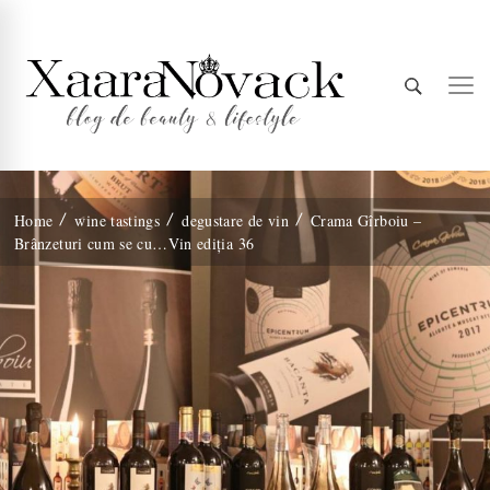
Xaara
blog de beauty & lifestyle
Home
wine tastings
degustare de vin
Crama Gîrboiu –
Brânzeturi cum se cu…Vin ediția 36
Novack