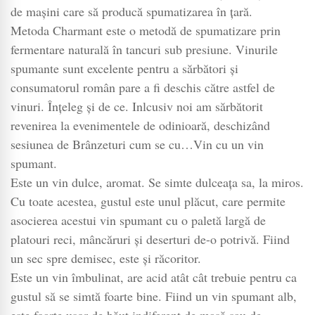
de mașini care să producă spumatizarea în țară.
Metoda Charmant este o metodă de spumatizare prin
fermentare naturală în tancuri sub presiune. Vinurile
spumante sunt excelente pentru a sărbători și
consumatorul român pare a fi deschis către astfel de
vinuri. Înțeleg și de ce. Inlcusiv noi am sărbătorit
revenirea la evenimentele de odinioară, deschizând
sesiunea de Brânzeturi cum se cu…Vin cu un vin
spumant.
Este un vin dulce, aromat. Se simte dulceața sa, la miros.
Cu toate acestea, gustul este unul plăcut, care permite
asocierea acestui vin spumant cu o paletă largă de
platouri reci, mâncăruri și deserturi de-o potrivă. Fiind
un sec spre demisec, este și răcoritor.
Este un vin îmbulinat, are acid atât cât trebuie pentru ca
gustul să se simtă foarte bine. Fiind un vin spumant alb,