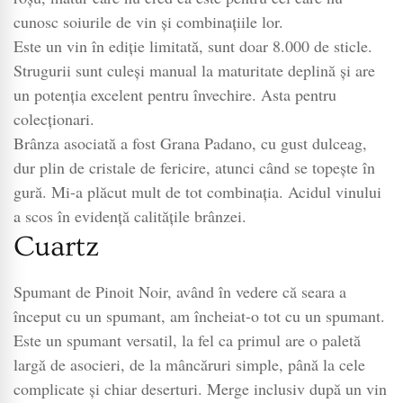
cunosc soiurile de vin și combinațiile lor.
Este un vin în ediție limitată, sunt doar 8.000 de sticle.
Strugurii sunt culeși manual la maturitate deplină și are
un potenția excelent pentru învechire. Asta pentru
colecționari.
Brânza asociată a fost Grana Padano, cu gust dulceag,
dur plin de cristale de fericire, atunci când se topește în
gură. Mi-a plăcut mult de tot combinația. Acidul vinului
a scos în evidență calitățile brânzei.
Cuartz
Spumant de Pinoit Noir, având în vedere că seara a
început cu un spumant, am încheiat-o tot cu un spumant.
Este un spumant versatil, la fel ca primul are o paletă
largă de asocieri, de la mâncăruri simple, până la cele
complicate și chiar deserturi. Merge inclusiv după un vin