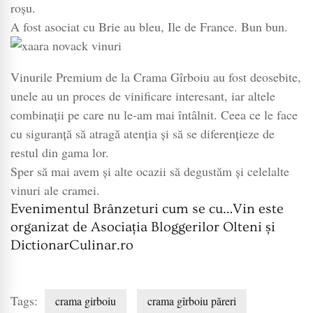
roșu.
A fost asociat cu Brie au bleu, Ile de France. Bun bun.
Vinurile Premium de la Crama Gîrboiu au fost deosebite,
unele au un proces de vinificare interesant, iar altele
combinații pe care nu le-am mai întâlnit. Ceea ce le face
cu siguranță să atragă atenția și să se diferențieze de
restul din gama lor.
Sper să mai avem și alte ocazii să degustăm și celelalte
vinuri ale cramei.
Evenimentul Brânzeturi cum se cu…Vin este
organizat de Asociația Bloggerilor Olteni și
DictionarCulinar.ro
Tags:
crama girboiu
crama gîrboiu păreri