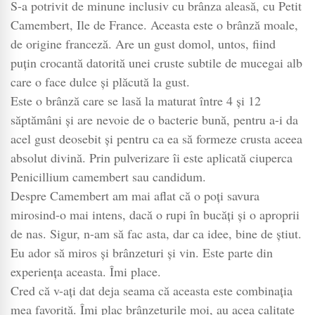
S-a potrivit de minune inclusiv cu brânza aleasă, cu Petit
Camembert, Ile de France. Aceasta este o brânză moale,
de origine franceză. Are un gust domol, untos, fiind
puțin crocantă datorită unei cruste subtile de mucegai alb
care o face dulce și plăcută la gust.
Este o brânză care se lasă la maturat între 4 și 12
săptămâni și are nevoie de o bacterie bună, pentru a-i da
acel gust deosebit și pentru ca ea să formeze crusta aceea
absolut divină. Prin pulverizare îi este aplicată ciuperca
Penicillium camembert sau candidum.
Despre Camembert am mai aflat că o poți savura
mirosind-o mai intens, dacă o rupi în bucăți și o aproprii
de nas. Sigur, n-am să fac asta, dar ca idee, bine de știut.
Eu ador să miros și brânzeturi și vin. Este parte din
experiența aceasta. Îmi place.
Cred că v-ați dat deja seama că aceasta este combinația
mea favorită. Îmi plac brânzeturile moi, au acea calitate