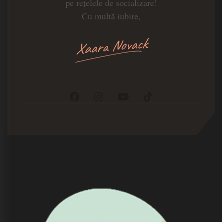
pe rețelele de socializare!
Cu multă iubire,
Xaara Novack