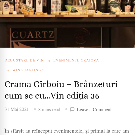
DEGUSTARE DE VIN
EVENIMENTE CRAIOVA
WINE TASTINGS
Crama Gîrboiu – Brânzeturi
cum se cu…Vin ediția 36
on
31 Mai 2021
8 mins read
Leave a Comment
Crama
Gîrboiu
În sfârșit au reînceput evenimentele, și primul la care am
–