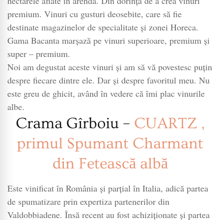
hectarele aflate în arendă. Din dorința de a crea vinuri
premium. Vinuri cu gusturi deosebite, care să fie
destinate magazinelor de specialitate și zonei Horeca.
Gama Bacanta marșază pe vinuri superioare, premium și
super – premium.
Noi am degustat aceste vinuri și am să vă povestesc puțin
despre fiecare dintre ele. Dar și despre favoritul meu. Nu
este greu de ghicit, având în vedere că îmi plac vinurile
albe.
Crama Gîrboiu –
CUARTZ ,
primul Spumant Charmant
din Fetească albă
Este vinificat în România și parțial în Italia, adică partea
de spumatizare prin expertiza partenerilor din
Valdobbiadene. Însă recent au fost achiziționate și partea