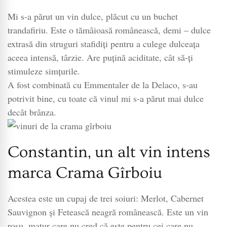
Mi s-a părut un vin dulce, plăcut cu un buchet
trandafiriu. Este o tămâioasă românească, demi – dulce
extrasă din struguri stafidiți pentru a culege dulceața
aceea intensă, târzie. Are puțină aciditate, cât să-ți
stimuleze simțurile.
A fost combinată cu Emmentaler de la Delaco, s-au
potrivit bine, cu toate că vinul mi s-a părut mai dulce
decât brânza.
Constantin, un alt vin intens
marca Crama Gîrboiu
Acestea este un cupaj de trei soiuri: Merlot, Cabernet
Sauvignon și Fetească neagră românească. Este un vin
roșu, matur care nu cred că este pentru cei care nu