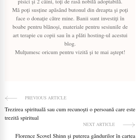
pisici și 2 câini, toți de rasă nobilă adoptabilă.
Mă poți susține apăsând butonul din dreapta și poți
face o donație către mine. Banii sunt investiți în
boabe pentru blănoși, materiale pentru sesiunile de
art terapie cu copii sau în a plăti hosting-ul acestui
blog.
Mulțumesc oricum pentru vizită și te mai aștept!
PREVIOUS ARTICLE
Post
Trezirea spirituală sau cum recunoști o persoană care este
Navigation
trezită spiritual
NEXT ARTICLE
Florence Scovel Shinn și puterea gândurilor în cartea