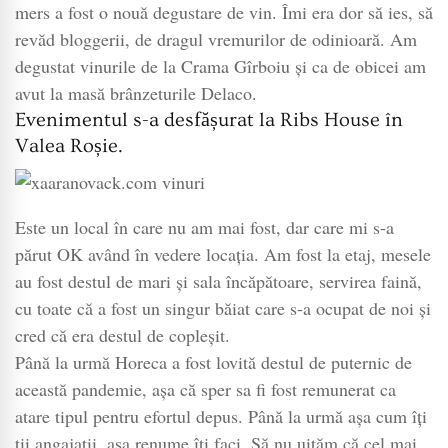
Brânzeturi
mers a fost o nouă degustare de vin. Îmi era dor să ies, să
cum
revăd bloggerii, de dragul vremurilor de odinioară. Am
se
degustat vinurile de la Crama Gîrboiu și ca de obicei am
cu…
avut la masă brânzeturile Delaco.
Vin
Evenimentul s-a desfășurat la Ribs House în
ediția
Valea Roșie.
36
Este un local în care nu am mai fost, dar care mi s-a
părut OK având în vedere locația. Am fost la etaj, mesele
au fost destul de mari și sala încăpătoare, servirea faină,
cu toate că a fost un singur băiat care s-a ocupat de noi și
cred că era destul de copleșit.
Până la urmă Horeca a fost lovită destul de puternic de
această pandemie, așa că sper sa fi fost remunerat ca
atare tipul pentru efortul depus. Până la urmă așa cum îți
ții angajații, așa renume îți faci. Să nu uităm că cel mai