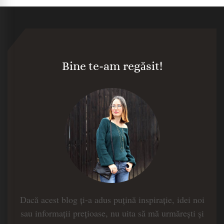
Bine te-am regăsit!
Dacă acest blog ți-a adus puțină inspirație, idei noi
sau informații prețioase, nu uita să mă urmărești și