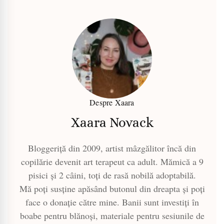
Despre Xaara
Xaara Novack
Bloggeriță din 2009, artist mâzgălitor încă din
copilărie devenit art terapeut ca adult. Mămică a 9
pisici și 2 câini, toți de rasă nobilă adoptabilă.
Mă poți susține apăsând butonul din dreapta și poți
face o donație către mine. Banii sunt investiți în
boabe pentru blănoși, materiale pentru sesiunile de