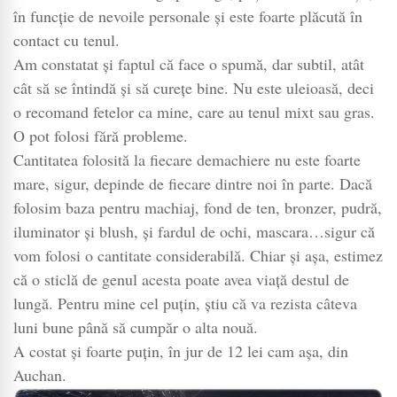
în funcție de nevoile personale și este foarte plăcută în
contact cu tenul.
Am constatat și faptul că face o spumă, dar subtil, atât
cât să se întindă și să curețe bine. Nu este uleioasă, deci
o recomand fetelor ca mine, care au tenul mixt sau gras.
O pot folosi fără probleme.
Cantitatea folosită la fiecare demachiere nu este foarte
mare, sigur, depinde de fiecare dintre noi în parte. Dacă
folosim baza pentru machiaj, fond de ten, bronzer, pudră,
iluminator și blush, și fardul de ochi, mascara…sigur că
vom folosi o cantitate considerabilă. Chiar și așa, estimez
că o sticlă de genul acesta poate avea viață destul de
lungă. Pentru mine cel puțin, știu că va rezista câteva
luni bune până să cumpăr o alta nouă.
A costat și foarte puțin, în jur de 12 lei cam așa, din
Auchan.