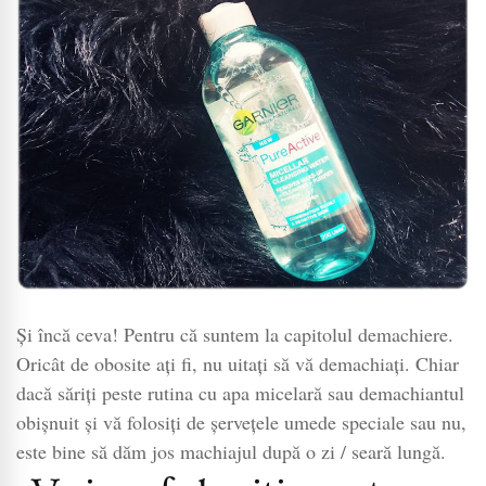
Și încă ceva! Pentru că suntem la capitolul demachiere.
Oricât de obosite ați fi, nu uitați să vă demachiați. Chiar
dacă săriți peste rutina cu apa micelară sau demachiantul
obișnuit și vă folosiți de șervețele umede speciale sau nu,
este bine să dăm jos machiajul după o zi / seară lungă.