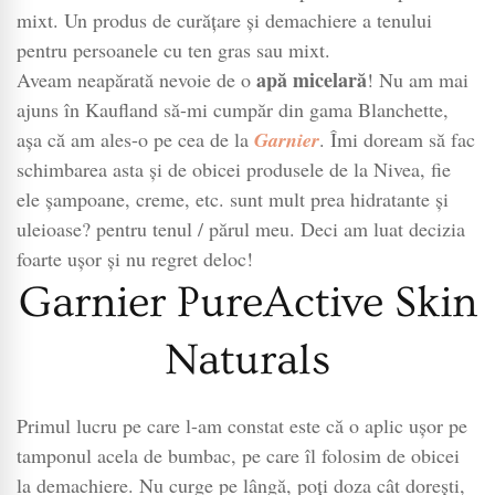
Naturals
mixt. Un produs de curățare și demachiere a tenului
apa
pentru persoanele cu ten gras sau mixt.
micelară
apă micelară
Aveam neapărată nevoie de o
! Nu am mai
pentru
ajuns în Kaufland să-mi cumpăr din gama Blanchette,
ten
așa că am ales-o pe cea de la
Garnier
. Îmi doream să fac
mixt
schimbarea asta și de obicei produsele de la Nivea, fie
ele șampoane, creme, etc. sunt mult prea hidratante și
uleioase? pentru tenul / părul meu. Deci am luat decizia
foarte ușor și nu regret deloc!
Garnier PureActive Skin
Naturals
Primul lucru pe care l-am constat este că o aplic ușor pe
tamponul acela de bumbac, pe care îl folosim de obicei
la demachiere. Nu curge pe lângă, poți doza cât dorești,