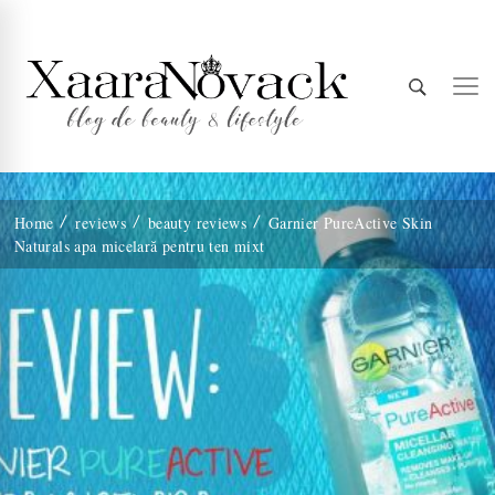
Xaara
blog de beauty & lifestyle
Home
reviews
beauty reviews
Garnier PureActive Skin
Naturals apa micelară pentru ten mixt
Novack