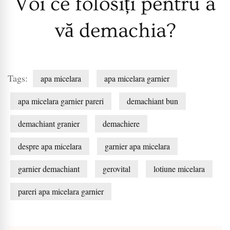
Voi ce folosiți pentru a
vă demachia?
Tags:
apa micelara
apa micelara garnier
apa micelara garnier pareri
demachiant bun
demachiant granier
demachiere
despre apa micelara
garnier apa micelara
garnier demachiant
gerovital
lotiune micelara
pareri apa micelara garnier