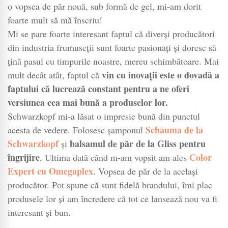
vopseaua
o vopsea de păr nouă, sub formă de gel, mi-am dorit
de
foarte mult să mă înscriu!
păr
Mi se pare foarte interesant faptul că diverși producători
de
din industria frumuseții sunt foarte pasionați și doresc să
tip
țină pasul cu timpurile noastre, mereu schimbătoare. Mai
gel
vin cu inovații este o dovadă a
mult decât atât, faptul că
faptului că lucrează constant pentru a ne oferi
versiunea cea mai bună a produselor lor.
Schwarzkopf mi-a lăsat o impresie bună din punctul
Schauma de la
acesta de vedere. Folosesc șamponul
Schwarzkopf
balsamul de păr de la Gliss pentru
și
îngrijire
Color
. Ultima dată când m-am vopsit am ales
Expert cu Omegaplex
. Vopsea de păr de la același
producător. Pot spune că sunt fidelă brandului, îmi plac
produsele lor și am încredere că tot ce lansează nou va fi
interesant și bun.