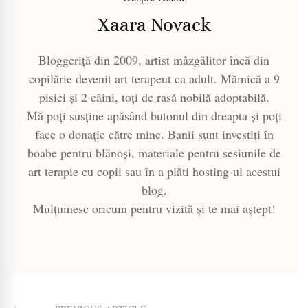
Xaara Novack
Bloggeriță din 2009, artist mâzgălitor încă din
copilărie devenit art terapeut ca adult. Mămică a 9
pisici și 2 câini, toți de rasă nobilă adoptabilă.
Mă poți susține apăsând butonul din dreapta și poți
face o donație către mine. Banii sunt investiți în
boabe pentru blănoși, materiale pentru sesiunile de
art terapie cu copii sau în a plăti hosting-ul acestui
blog.
Mulțumesc oricum pentru vizită și te mai aștept!