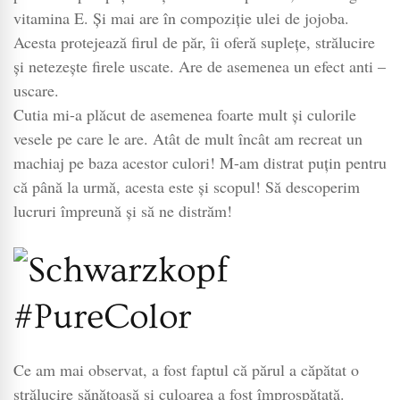
vitamina E. Și mai are în compoziție ulei de jojoba.
Acesta protejează firul de păr, îi oferă suplețe, strălucire
și netezește firele uscate. Are de asemenea un efect anti –
uscare.
Cutia mi-a plăcut de asemenea foarte mult și culorile
vesele pe care le are. Atât de mult încât am recreat un
machiaj pe baza acestor culori! M-am distrat puțin pentru
că până la urmă, acesta este și scopul! Să descoperim
lucruri împreună și să ne distrăm!
Ce am mai observat, a fost faptul că părul a căpătat o
strălucire sănătoasă și culoarea a fost împrospătată.