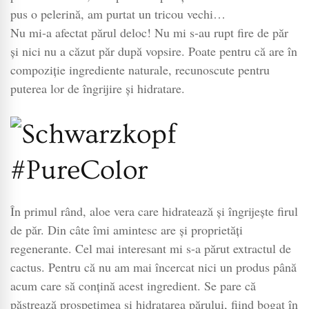
pus o pelerină, am purtat un tricou vechi…
Nu mi-a afectat părul deloc! Nu mi s-au rupt fire de păr
și nici nu a căzut păr după vopsire. Poate pentru că are în
compoziție ingrediente naturale, recunoscute pentru
puterea lor de îngrijire și hidratare.
În primul rând, aloe vera care hidratează și îngrijește firul
de păr. Din câte îmi amintesc are și proprietăți
regenerante. Cel mai interesant mi s-a părut extractul de
cactus. Pentru că nu am mai încercat nici un produs până
acum care să conțină acest ingredient. Se pare că
păstrează prospețimea și hidratarea părului, fiind bogat în