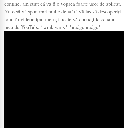
conține, am știut că va fi o vopsea foarte ușor de aplicat.
Nu o să vă spun mai multe de atât! Vă las să descoperiți
totul în videoclipul meu și poate vă abonați la canalul
meu de YouTube *wink wink* *nudge nudge*