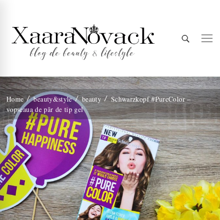
Xaara
blog de beauty & lifestyle
Home
beauty&style
beauty
Schwarzkopf #PureColor –
vopseaua de păr de tip gel
Novack