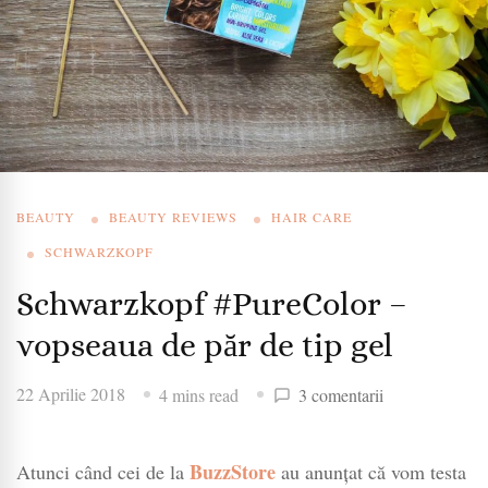
BEAUTY
BEAUTY REVIEWS
HAIR CARE
SCHWARZKOPF
Schwarzkopf #PureColor –
vopseaua de păr de tip gel
la
22 Aprilie 2018
4 mins read
3 comentarii
Schwarzkopf
#PureColor
BuzzStore
Atunci când cei de la
au anunțat că vom testa
–