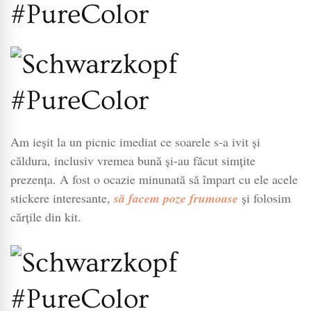
Am ieșit la un picnic imediat ce soarele s-a ivit și
căldura, inclusiv vremea bună și-au făcut simțite
prezența. A fost o ocazie minunată să împart cu ele acele
stickere interesante,
să facem poze frumoase
și folosim
cărțile din kit.