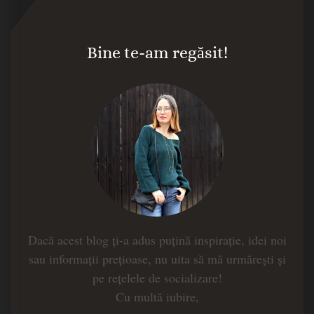
Bine te-am regăsit!
Dacă acest blog ți-a adus puțină inspirație, idei noi
sau informații prețioase, nu uita să mă urmărești și
pe rețelele de socializare!
Cu multă iubire,