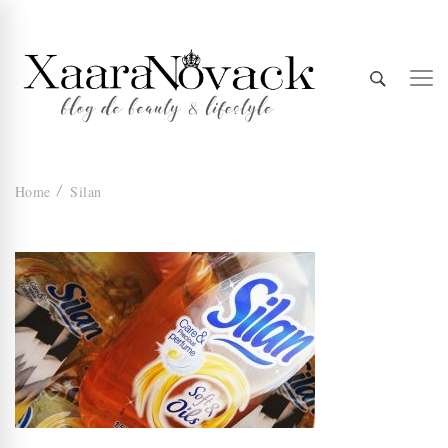
Xaara
blog de beauty & lifestyle
Home
Silan
Novack