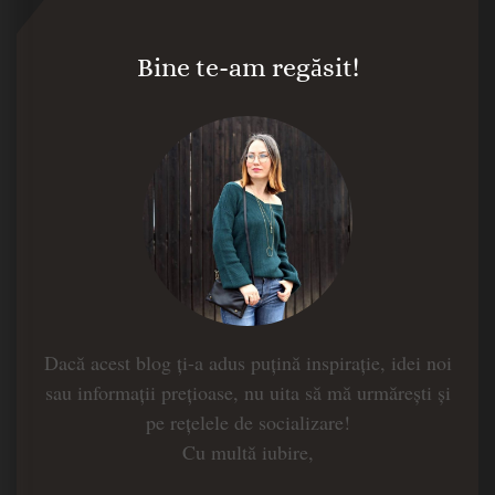
Bine te-am regăsit!
Dacă acest blog ți-a adus puțină inspirație, idei noi
sau informații prețioase, nu uita să mă urmărești și
pe rețelele de socializare!
Cu multă iubire,