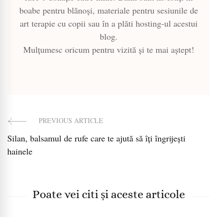
boabe pentru blănoși, materiale pentru sesiunile de
art terapie cu copii sau în a plăti hosting-ul acestui
blog.
Mulțumesc oricum pentru vizită și te mai aștept!
PREVIOUS ARTICLE
Post
Silan, balsamul de rufe care te ajută să îți îngrijești
Navigation
hainele
Poate vei citi și aceste articole