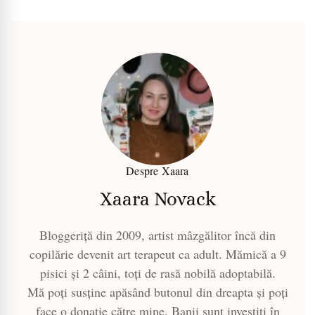
Despre Xaara
Xaara Novack
Bloggeriță din 2009, artist mâzgălitor încă din
copilărie devenit art terapeut ca adult. Mămică a 9
pisici și 2 câini, toți de rasă nobilă adoptabilă.
Mă poți susține apăsând butonul din dreapta și poți
face o donație către mine. Banii sunt investiți în