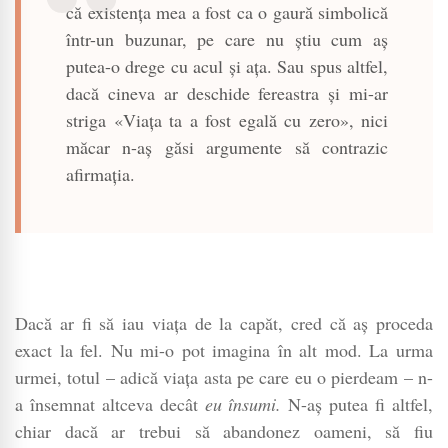
că existența mea a fost ca o gaură simbolică
într-un buzunar, pe care nu știu cum aș
putea-o drege cu acul și ața. Sau spus altfel,
dacă cineva ar deschide fereastra și mi-ar
striga «Viața ta a fost egală cu zero», nici
măcar n-aș găsi argumente să contrazic
afirmația.
Dacă ar fi să iau viața de la capăt, cred că aș proceda
exact la fel. Nu mi-o pot imagina în alt mod. La urma
urmei, totul – adică viața asta pe care eu o pierdeam – n-
a însemnat altceva decât
eu însumi.
N-aș putea fi altfel,
chiar dacă ar trebui să abandonez oameni, să fiu