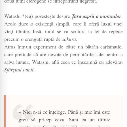
două lumi eterogene se întrepătrund negreșit.
Watashi *(eu) povestește despre
Țara aspră a minunilor
.
Acolo duce o existență simplă, care îi oferă luxul unei
vieți tihnite. Însă, totul se va scutura la fel de repede
precum o crenguță ruptă de
sakura
.
Atras într-un experiment de către un bătrân carismatic,
care pretinde că are nevoie de permutările sale pentru a
salva lumea, Watashi, află ceea ce înseamnă cu adevărat
Sfârșitul lumii.
– Nici n-ai ce înțelege. Până și mie îmi este
greu să pricep ceva. Sunt ca un titirez