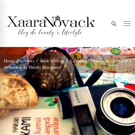
Xaara
blog de beauty & lifestyle
Home
reviews
book reviews
La capătul lumii și în țara aspră a
minunilor de Haruki Murakami
Novack