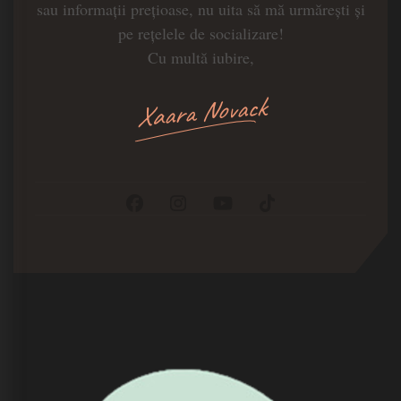
sau informații prețioase, nu uita să mă urmărești și
pe rețelele de socializare!
Cu multă iubire,
Xaara Novack