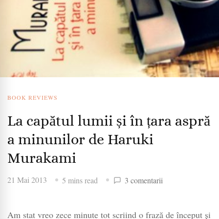
BOOK REVIEWS
La capătul lumii și în țara aspră
a minunilor de Haruki
Murakami
la
21 Mai 2013
5 mins read
3 comentarii
La
capătul
Am stat vreo zece minute tot scriind o frază de început și
lumii