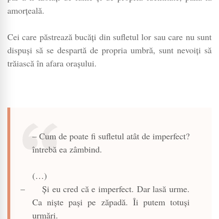
amorțeală.
Cei care păstrează bucăți din sufletul lor sau care nu sunt
dispuși să se despartă de propria umbră, sunt nevoiți să
trăiască în afara orașului.
– Cum de poate fi sufletul atât de imperfect?
întrebă ea zâmbind.
(…)
–
Și eu cred că e imperfect. Dar lasă urme.
Ca niște pași pe zăpadă. Îi putem totuși
urmări.