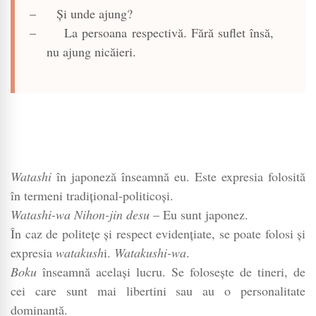
–
Și unde ajung?
–
La persoana respectivă. Fără suflet însă,
nu ajung nicăieri.
Watashi
în japoneză înseamnă eu. Este expresia folosită
în termeni tradițional-politicoși.
Watashi-wa Nihon-jin desu
– Eu sunt japonez.
În caz de politețe și respect evidențiate, se poate folosi și
expresia
watakush
i.
Watakushi-wa
.
Boku
înseamnă același lucru. Se folosește de tineri, de
cei care sunt mai libertini sau au o personalitate
dominantă.