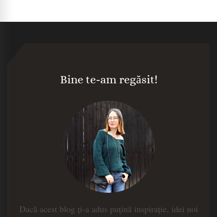
Bine te-am regăsit!
Dacă acest blog ți-a adus puțină inspirație, idei noi