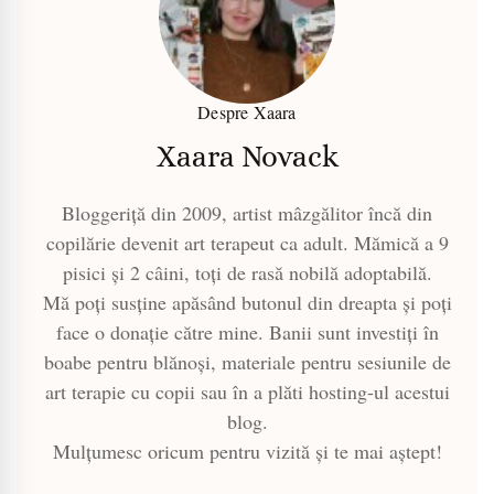
Despre Xaara
Xaara Novack
Bloggeriță din 2009, artist mâzgălitor încă din
copilărie devenit art terapeut ca adult. Mămică a 9
pisici și 2 câini, toți de rasă nobilă adoptabilă.
Mă poți susține apăsând butonul din dreapta și poți
face o donație către mine. Banii sunt investiți în
boabe pentru blănoși, materiale pentru sesiunile de
art terapie cu copii sau în a plăti hosting-ul acestui
blog.
Mulțumesc oricum pentru vizită și te mai aștept!