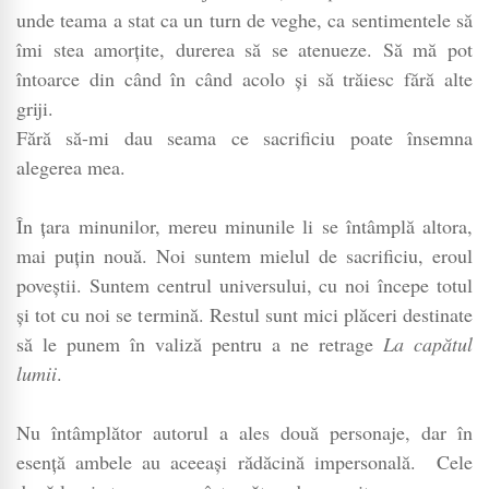
unde teama a stat ca un turn de veghe, ca sentimentele să
îmi stea amorțite, durerea să se atenueze. Să mă pot
întoarce din când în când acolo și să trăiesc fără alte
griji.
Fără să-mi dau seama ce sacrificiu poate însemna
alegerea mea.
În țara minunilor, mereu minunile li se întâmplă altora,
mai puțin nouă. Noi suntem mielul de sacrificiu, eroul
poveștii. Suntem centrul universului, cu noi începe totul
și tot cu noi se termină. Restul sunt mici plăceri destinate
să le punem în valiză pentru a ne retrage
La capătul
lumii
.
Nu întâmplător autorul a ales două personaje, dar în
esență ambele au aceeași rădăcină impersonală. Cele