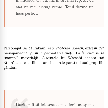
multicolor. Cu cât mă învârt mai repede, cu
atât nu mai disting nimic. Totul devine un
haos perfect.
Personajul lui Murakami este rădăcina umană, extrasă fără
menajament și pusă în permutarea vieții. La fel cum ni se
întâmplă majorității. Cuvintele lui Watashi adesea îmi
răsună ca o cochilie la ureche, unde parcă-mi aud propriile
gânduri.
Dacă ar fi să folosesc o metaforă, aș spune