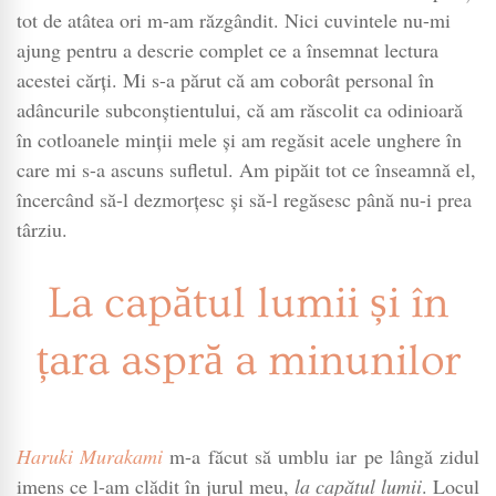
și
tot de atâtea ori m-am răzgândit. Nici cuvintele nu-mi
în
ajung pentru a descrie complet ce a însemnat lectura
țara
acestei cărți. Mi s-a părut că am coborât personal în
aspră
adâncurile subconștientului, că am răscolit ca odinioară
a
în cotloanele minții mele și am regăsit acele unghere în
minunilor
care mi s-a ascuns sufletul. Am pipăit tot ce înseamnă el,
de
încercând să-l dezmorțesc și să-l regăsesc până nu-i prea
Haruki
târziu.
Murakami
La capătul lumii și în
țara aspră a minunilor
Haruki Murakami
m-a făcut să umblu iar pe lângă zidul
imens ce l-am clădit în jurul meu,
la capătul lumii
. Locul