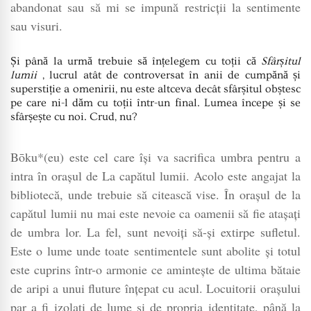
abandonat sau să mi se impună restricții la sentimente
sau visuri.
Și până la urmă trebuie să înțelegem cu toții că
Sfârșitul
lumii
, lucrul atât de controversat în anii de cumpănă și
superstiție a omenirii, nu este altceva decât sfârșitul obștesc
pe care ni-l dăm cu toții într-un final. Lumea începe și se
sfârșește cu noi. Crud, nu?
Bōku*(eu) este cel care își va sacrifica umbra pentru a
intra în orașul de La capătul lumii. Acolo este angajat la
bibliotecă, unde trebuie să citească vise. În orașul de la
capătul lumii nu mai este nevoie ca oamenii să fie atașați
de umbra lor. La fel, sunt nevoiți să-și extirpe sufletul.
Este o lume unde toate sentimentele sunt abolite și totul
este cuprins într-o armonie ce amintește de ultima bătaie
de aripi a unui fluture înțepat cu acul. Locuitorii orașului
par a fi izolați de lume și de propria identitate, până la