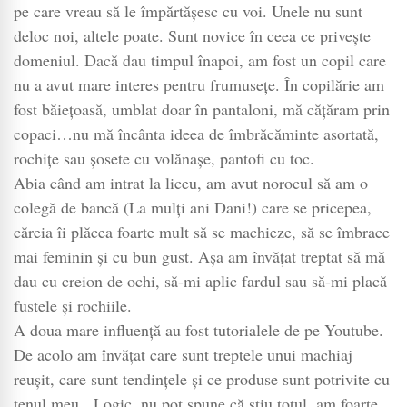
încercate
pe care vreau să le împărtășesc cu voi. Unele nu sunt
de
deloc noi, altele poate. Sunt novice în ceea ce privește
mine
domeniul. Dacă dau timpul înapoi, am fost un copil care
nu a avut mare interes pentru frumusețe. În copilărie am
fost băiețoasă, umblat doar în pantaloni, mă cățăram prin
copaci…nu mă încânta ideea de îmbrăcăminte asortată,
rochițe sau șosete cu volănașe, pantofi cu toc.
Abia când am intrat la liceu, am avut norocul să am o
colegă de bancă (La mulți ani Dani!) care se pricepea,
căreia îi plăcea foarte mult să se machieze, să se îmbrace
mai feminin și cu bun gust. Așa am învățat treptat să mă
dau cu creion de ochi, să-mi aplic fardul sau să-mi placă
fustele și rochiile.
A doua mare influență au fost tutorialele de pe Youtube.
De acolo am învățat care sunt treptele unui machiaj
reușit, care sunt tendințele și ce produse sunt potrivite cu
tenul meu. Logic, nu pot spune că știu totul, am foarte