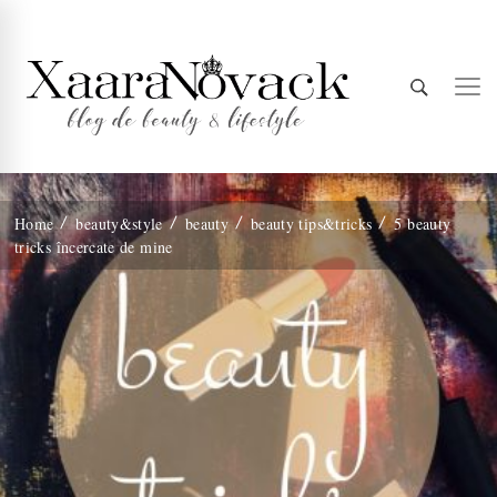
Xaara
blog de beauty & lifestyle
Home
beauty&style
beauty
beauty tips&tricks
5 beauty
tricks încercate de mine
Novack