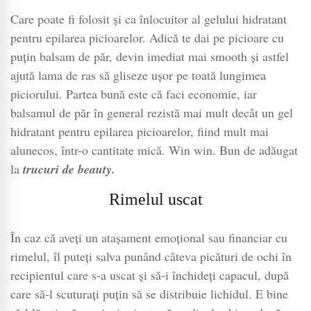
Care poate fi folosit și ca înlocuitor al gelului hidratant
pentru epilarea picioarelor. Adică te dai pe picioare cu
puțin balsam de păr, devin imediat mai smooth și astfel
ajută lama de ras să gliseze ușor pe toată lungimea
piciorului. Partea bună este că faci economie, iar
balsamul de păr în general rezistă mai mult decât un gel
hidratant pentru epilarea picioarelor, fiind mult mai
alunecos, într-o cantitate mică. Win win. Bun de adăugat
la
trucuri de beauty.
Rimelul uscat
În caz că aveți un atașament emoțional sau financiar cu
rimelul, îl puteți salva punând câteva picături de ochi în
recipientul care s-a uscat și să-i închideți capacul, după
care să-l scuturați puțin să se distribuie lichidul. E bine