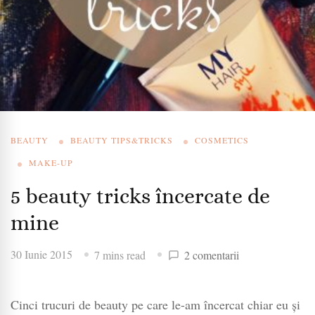
BEAUTY
BEAUTY TIPS&TRICKS
COSMETICS
MAKE-UP
5 beauty tricks încercate de
mine
la
30 Iunie 2015
7 mins read
2 comentarii
5
beauty
Cinci trucuri de beauty pe care le-am încercat chiar eu și
tricks