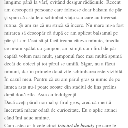
lungime până la vârf, evitând desigur rădăcinile. Recent
am descoperit persoane care folosesc doar balsam de păr
și spun că asta le-a schimbat viața sau care au inversat
rutina. Și am zis că nu strică să încerc. Nu mare mi-a fost
mirarea să descopăr că după ce am aplicat balsamul pe
păr și l-am lăsat să-și facă treaba câteva minute, imediat
ce m-am spălat cu șampon, am simțit cum firul de păr
capătă volum mai mult, șamponul face mai multă spumă
decât de obicei și tot părul se umflă. Sigur, nu a făcut
minuni, dar în primele două zile schimbarea este vizibilă.
În cazul meu. Pentru că eu am părul gras și nimic de pe
lumea asta nu-l poate scoate din stadiul de lins prelins
după două zile. Asta cu indulgență.
Dacă aveți părul normal și firul gros, cred că merită
încercată măcar odată de curiozitate. Eu o aplic atunci
când îmi aduc aminte.
Cam astea ar fi cele cinci
trucuri de beauty
pe care le-