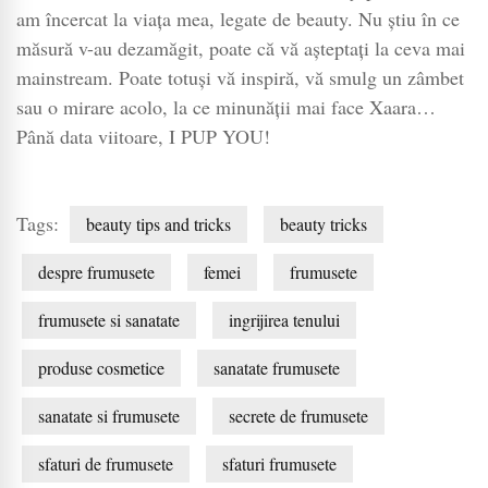
am încercat la viața mea, legate de beauty. Nu știu în ce
măsură v-au dezamăgit, poate că vă așteptați la ceva mai
mainstream. Poate totuși vă inspiră, vă smulg un zâmbet
sau o mirare acolo, la ce minunății mai face Xaara…
Până data viitoare, I PUP YOU!
Tags:
beauty tips and tricks
beauty tricks
despre frumusete
femei
frumusete
frumusete si sanatate
ingrijirea tenului
produse cosmetice
sanatate frumusete
sanatate si frumusete
secrete de frumusete
sfaturi de frumusete
sfaturi frumusete