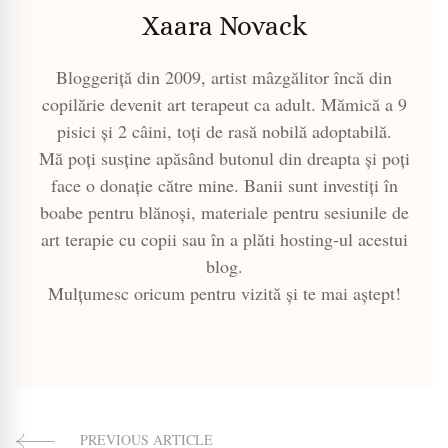
Xaara Novack
Bloggeriță din 2009, artist mâzgălitor încă din
copilărie devenit art terapeut ca adult. Mămică a 9
pisici și 2 câini, toți de rasă nobilă adoptabilă.
Mă poți susține apăsând butonul din dreapta și poți
face o donație către mine. Banii sunt investiți în
boabe pentru blănoși, materiale pentru sesiunile de
art terapie cu copii sau în a plăti hosting-ul acestui
blog.
Mulțumesc oricum pentru vizită și te mai aștept!
PREVIOUS ARTICLE