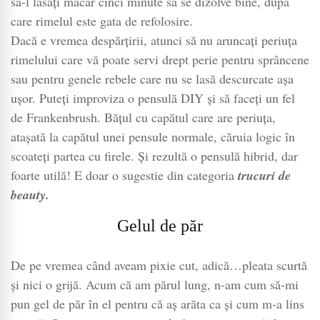
să-l lăsați măcar cinci minute să se dizolve bine, după
care rimelul este gata de refolosire.
Dacă e vremea despărțirii, atunci să nu aruncați periuța
rimelului care vă poate servi drept perie pentru sprâncene
sau pentru genele rebele care nu se lasă descurcate așa
ușor. Puteți improviza o pensulă DIY și să faceți un fel
de Frankenbrush. Bățul cu capătul care are periuța,
atașată la capătul unei pensule normale, căruia logic în
scoateți partea cu firele. Și rezultă o pensulă hibrid, dar
foarte utilă! E doar o sugestie din categoria
trucuri de
beauty.
Gelul de păr
De pe vremea când aveam pixie cut, adică…pleata scurtă
și nici o grijă. Acum că am părul lung, n-am cum să-mi
pun gel de păr în el pentru că aș arăta ca și cum m-a lins