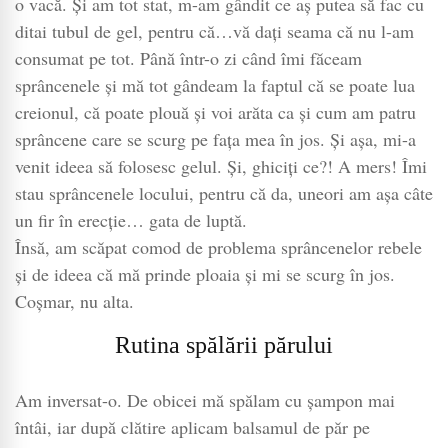
o vacă. Și am tot stat, m-am gândit ce aș putea să fac cu
ditai tubul de gel, pentru că…vă dați seama că nu l-am
consumat pe tot. Până într-o zi când îmi făceam
sprâncenele și mă tot gândeam la faptul că se poate lua
creionul, că poate plouă și voi arăta ca și cum am patru
sprâncene care se scurg pe fața mea în jos. Și așa, mi-a
venit ideea să folosesc gelul. Și, ghiciți ce?! A mers! Îmi
stau sprâncenele locului, pentru că da, uneori am așa câte
un fir în erecție… gata de luptă.
Însă, am scăpat comod de problema sprâncenelor rebele
și de ideea că mă prinde ploaia și mi se scurg în jos.
Coșmar, nu alta.
Rutina spălării părului
Am inversat-o. De obicei mă spălam cu șampon mai
întâi, iar după clătire aplicam balsamul de păr pe