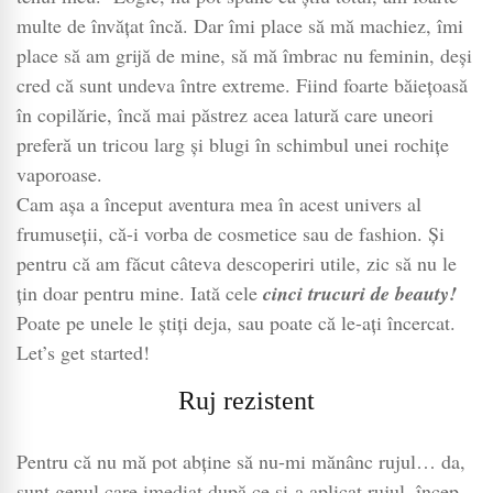
multe de învățat încă. Dar îmi place să mă machiez, îmi
place să am grijă de mine, să mă îmbrac nu feminin, deși
cred că sunt undeva între extreme. Fiind foarte băiețoasă
în copilărie, încă mai păstrez acea latură care uneori
preferă un tricou larg și blugi în schimbul unei rochițe
vaporoase.
Cam așa a început aventura mea în acest univers al
frumuseții, că-i vorba de cosmetice sau de fashion. Și
pentru că am făcut câteva descoperiri utile, zic să nu le
țin doar pentru mine. Iată cele
cinci trucuri de beauty!
Poate pe unele le știți deja, sau poate că le-ați încercat.
Let’s get started!
Ruj rezistent
Pentru că nu mă pot abține să nu-mi mănânc rujul… da,
sunt genul care imediat după ce și-a aplicat rujul, încep