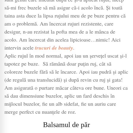
să-mi frec buzele să mă asigur că-i acolo încă. Și toată
taina asta duce la lipsa rujului meu de pe buze pentru că
am o problemă. Am încercat rujuri rezistente, care
desigur, n-au rezistat la pofta mea de a le mânca de
acolo. Am încercat din acelea lipicioase…nimic! Aici
intervin acele
trucuri de beauty
.
Aplic rujul în mod normal, apoi iau un șervețel uscat și-l
tapotez pe buze. Să rămână doar puțin ruj, cât să
coloreze buzele fără să le încarce. Apoi iau pudră și aplic
(de regulă una translucidă) și după revin cu ruj și gata!
Am asigurată o purtare măcar câteva ore bune. Uneori ca
să dau dimensiune buzelor, aplic un fard deschis în
mijlocul buzelor, fie un alb sidefat, fie un auriu care
merge perfect cu nuanțele de roz.
Balsamul de păr