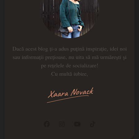
Dacă acest blog ți-a adus puțină inspirație, idei noi
sau informații prețioase, nu uita să mă urmărești și
pe rețelele de socializare!
Cu multă iubire,
Xaara Novack