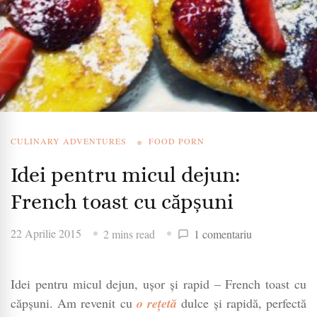
CULINARY ADVENTURES
FOOD PORN
Idei pentru micul dejun:
French toast cu căpșuni
la
22 Aprilie 2015
2 mins read
1 comentariu
Idei
pentru
Idei pentru micul dejun, ușor și rapid – French toast cu
micul
dejun:
căpșuni. Am revenit cu
o rețetă
dulce și rapidă, perfectă