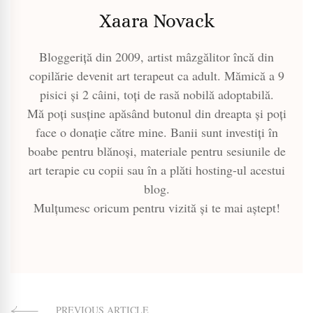
Xaara Novack
Bloggeriță din 2009, artist mâzgălitor încă din
copilărie devenit art terapeut ca adult. Mămică a 9
pisici și 2 câini, toți de rasă nobilă adoptabilă.
Mă poți susține apăsând butonul din dreapta și poți
face o donație către mine. Banii sunt investiți în
boabe pentru blănoși, materiale pentru sesiunile de
art terapie cu copii sau în a plăti hosting-ul acestui
blog.
Mulțumesc oricum pentru vizită și te mai aștept!
PREVIOUS ARTICLE