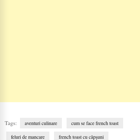
Tags:
aventuri culinare
cum se face french toast
feluri de mancare
french toast cu căpșuni