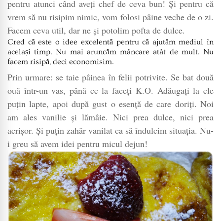
French
pentru atunci când aveți chef de ceva bun! Și pentru că
toast
vrem să nu risipim nimic, vom folosi pâine veche de o zi.
cu
Facem ceva util, dar ne și potolim pofta de dulce.
căpșuni
Cred că este o idee excelentă pentru că ajutăm mediul în
același timp. Nu mai aruncăm mâncare atât de mult. Nu
facem risipă, deci economisim.
Prin urmare: se taie pâinea în felii potrivite. Se bat două
ouă într-un vas, până ce la faceți K.O. Adăugați la ele
puțin lapte, apoi după gust o esență de care doriți. Noi
am ales vanilie și lămâie. Nici prea dulce, nici prea
acrișor. Și puțin zahăr vanilat ca să îndulcim situația. Nu-
i greu să avem idei pentru micul dejun!