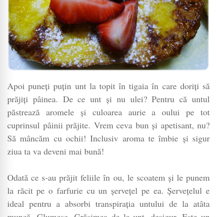
Apoi puneți puțin unt la topit în tigaia în care doriți să
prăjiți pâinea. De ce unt și nu ulei? Pentru că untul
păstrează aromele și culoarea aurie a oului pe tot
cuprinsul pâinii prăjite. Vrem ceva bun și apetisant, nu?
Să mâncăm cu ochii! Inclusiv aroma te îmbie și sigur
ziua ta va deveni mai bună!
Odată ce s-au prăjit feliile în ou, le scoatem și le punem
la răcit pe o farfurie cu un șervețel pe ea. Șervețelul e
ideal pentru a absorbi transpirația untului de la atâta
muncă. Glumesc. Grăsimea de la unt, desigur. Este un