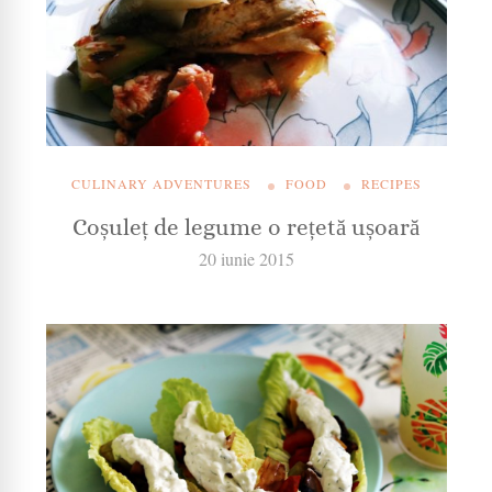
CULINARY ADVENTURES
FOOD
RECIPES
Coșuleț de legume o rețetă ușoară
20 iunie 2015