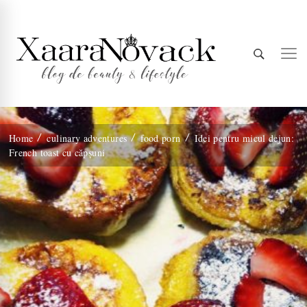
Xaara
blog de beauty & lifestyle
Home
culinary adventures
food porn
Idei pentru micul dejun:
French toast cu căpșuni
Novack