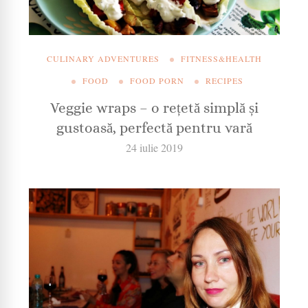
CULINARY ADVENTURES
FITNESS&HEALTH
FOOD
FOOD PORN
RECIPES
Veggie wraps – o rețetă simplă și
gustoasă, perfectă pentru vară
24 iulie 2019