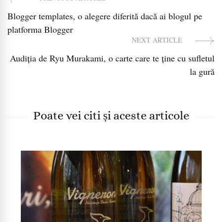
Post
Blogger templates, o alegere diferită dacă ai blogul pe
Navigation
platforma Blogger
NEXT ARTICLE
Audiția de Ryu Murakami, o carte care te ține cu sufletul
la gură
Poate vei citi și aceste articole