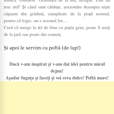
truc util! Și când sunt călduțe, asezonăm deasupra niște
căpșuni din grădină, cumpărate de la piață normal,
pentru că logic, nu-i sezonul lor…
Cred că merge la fel de bine cu puțin gem, poate îl aveți
de la țară sau poate din comerț.
Și apoi le servim cu poftă (de lup!)
Dacă v-am inspirat și v-am dat idei pentru micul
dejun!
Așadar fuguța și faceți și voi ceva dulce! Poftă mare!