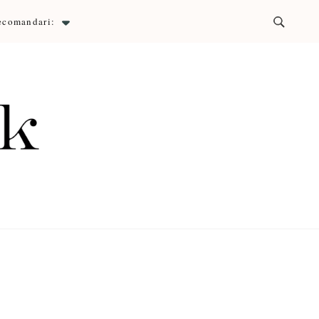
ecomandari:
ck