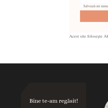
Salvează-mi numele
Acest site folosește 
Bine te-am regăsit!