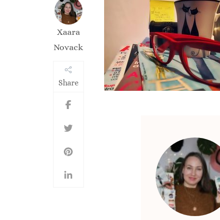
Xaara
Novack
Share