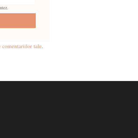
ntez.
 comentariilor tale
.