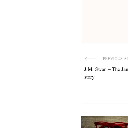
PREVIOUS A
Post
J.M. Swan – The Jam
Navigat
story