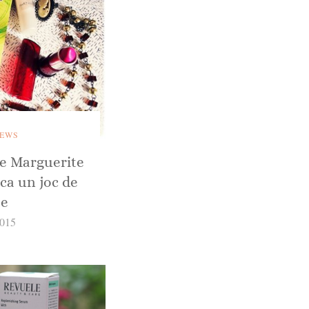
IEWS
e Marguerite
ca un joc de
te
2015