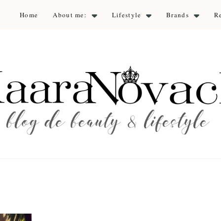
Home
About me:
Lifestyle
Brands
R
aara Nova
auty & lifestyle