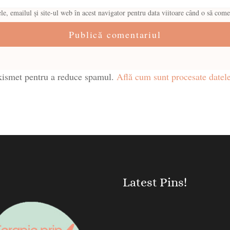
, emailul și site-ul web în acest navigator pentru data viitoare când o să come
Akismet pentru a reduce spamul.
Află cum sunt procesate datele
Latest Pins!