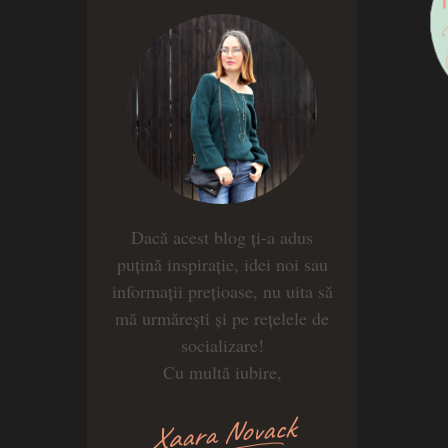
Dacă acest blog ți-a adus
puțină inspirație, idei noi sau
informații prețioase, nu uita să
mă urmărești și pe rețelele de
socializare!
Cu multă iubire,
Xaara Novack