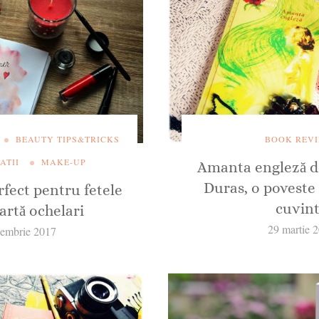
BEAUTY TIPS&TRICKS
BOOK REV
ATII
MAKE-UP
Amanta engleză d
Duras, o poveste 
rfect pentru fetele
cuvin
artă ochelari
29 martie 
iembrie 2017