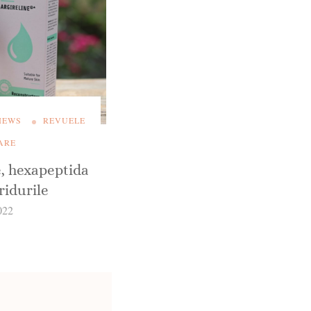
IEWS
REVUELE
ARE
e, hexapeptida
ridurile
022