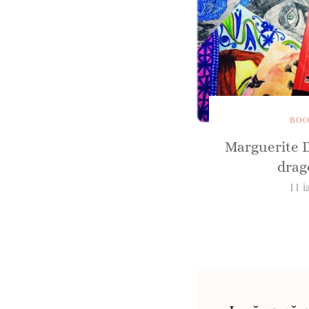
BOO
Marguerite 
drag
11 i