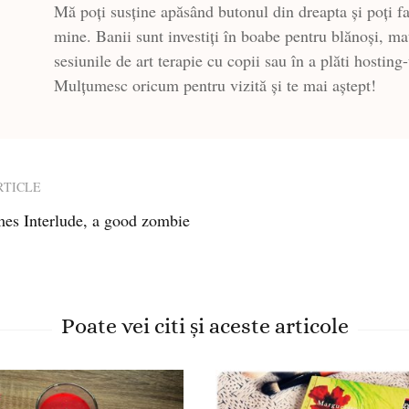
Mă poți susține apăsând butonul din dreapta și poți fa
mine. Banii sunt investiți în boabe pentru blănoși, ma
sesiunile de art terapie cu copii sau în a plăti hosting
Mulțumesc oricum pentru vizită și te mai aștept!
RTICLE
es Interlude, a good zombie
ion
Poate vei citi și aceste articole