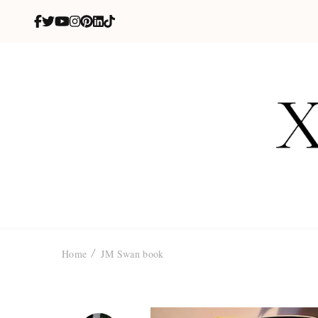
X
blog de be
Home
JM Swan book