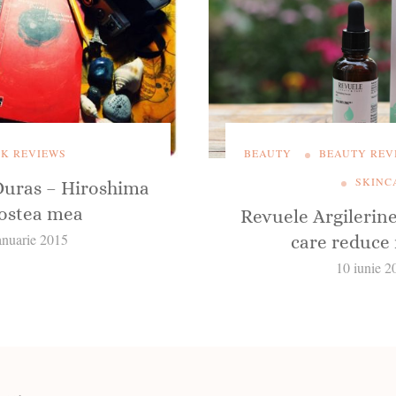
K REVIEWS
BEAUTY
BEAUTY REV
SKINC
Duras – Hiroshima
ostea mea
Revuele Argilerin
anuarie 2015
care reduce 
10 iunie 2