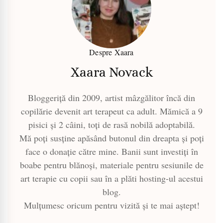
Despre Xaara
Xaara Novack
Bloggeriță din 2009, artist mâzgălitor încă din
copilărie devenit art terapeut ca adult. Mămică a 9
pisici și 2 câini, toți de rasă nobilă adoptabilă.
Mă poți susține apăsând butonul din dreapta și poți
face o donație către mine. Banii sunt investiți în
boabe pentru blănoși, materiale pentru sesiunile de
art terapie cu copii sau în a plăti hosting-ul acestui
blog.
Mulțumesc oricum pentru vizită și te mai aștept!