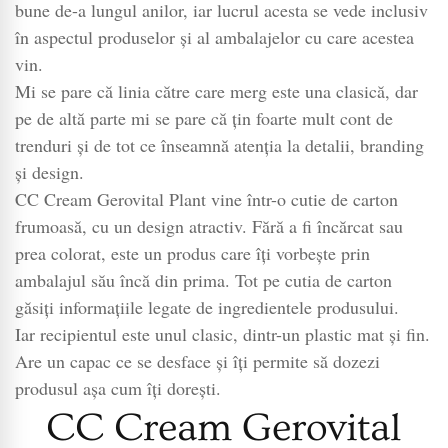
bune de-a lungul anilor, iar lucrul acesta se vede inclusiv
în aspectul produselor și al ambalajelor cu care acestea
vin.
Mi se pare că linia către care merg este una clasică, dar
pe de altă parte mi se pare că țin foarte mult cont de
trenduri și de tot ce înseamnă atenția la detalii, branding
și design.
CC Cream Gerovital Plant vine într-o cutie de carton
frumoasă, cu un design atractiv. Fără a fi încărcat sau
prea colorat, este un produs care îți vorbește prin
ambalajul său încă din prima. Tot pe cutia de carton
găsiți informațiile legate de ingredientele produsului.
Iar recipientul este unul clasic, dintr-un plastic mat și fin.
Are un capac ce se desface și îți permite să dozezi
produsul așa cum îți dorești.
CC Cream Gerovital