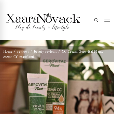
Xaara
blog de beauty & lifestyle
Home
reviews
beauty reviews
CC Cream Gerovital Plant,
crema CC matifiantă
Novack