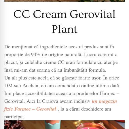
CC Cream Gerovital
Plant
De menționat că ingredientele acestui produs sunt în
proporție de 94% de origine naturală. Lucru care mi-a
plăcut, și celelalte creme CC erau formulate cu atenție
însă mi-am dat seama că au îmbunătățit formula.
Un alt plus este acela că se găsește foarte ușor. În orice
DM sau Auchan, eu am comandat-o online ultima dată.
Îmi place accesibilitatea aceasta a produselor Farmec –
Gerovital. Aici la Craiova aveam inclusiv
un magazin
fizic Farmec – Gerovital
, la a cărui deschidere am
participat.