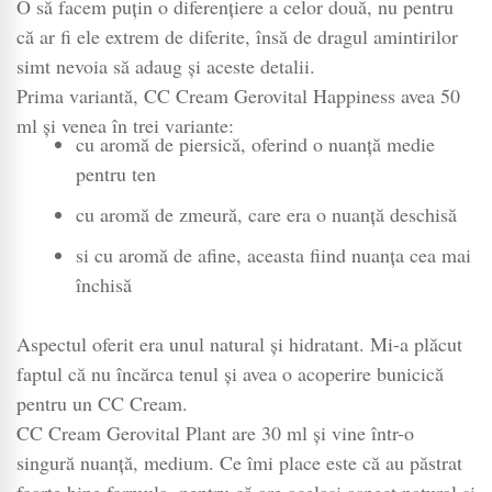
O să facem puțin o diferențiere a celor două, nu pentru
că ar fi ele extrem de diferite, însă de dragul amintirilor
simt nevoia să adaug și aceste detalii.
Prima variantă, CC Cream Gerovital Happiness avea 50
ml și venea în trei variante:
cu aromă de piersică, oferind o nuanță medie
pentru ten
cu aromă de zmeură, care era o nuanță deschisă
si cu aromă de afine, aceasta fiind nuanța cea mai
închisă
Aspectul oferit era unul natural și hidratant. Mi-a plăcut
faptul că nu încărca tenul și avea o acoperire bunicică
pentru un CC Cream.
CC Cream Gerovital Plant are 30 ml și vine într-o
singură nuanță, medium. Ce îmi place este că au păstrat
foarte bine formula, pentru că are același aspect natural și