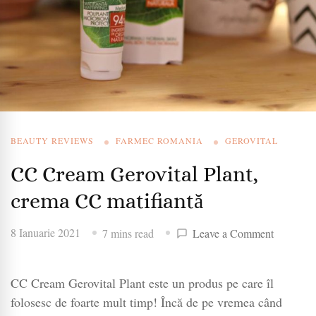
BEAUTY REVIEWS
FARMEC ROMANIA
GEROVITAL
CC Cream Gerovital Plant,
crema CC matifiantă
on
8 Ianuarie 2021
7 mins read
Leave a Comment
CC
Cream
CC Cream Gerovital Plant este un produs pe care îl
Gerovital
Plant,
folosesc de foarte mult timp! Încă de pe vremea când