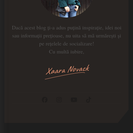
Dacă acest blog ți-a adus puțină inspirație, idei noi
sau informații prețioase, nu uita să mă urmărești și
pe rețelele de socializare!
Cu multă iubire,
Xaara Novack