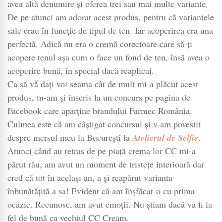
crema
avea altă denumire și oferea trei sau mai multe variante.
CC
De pe atunci am adorat acest produs, pentru că variantele
matifiant
sale erau în funcție de tipul de ten. Iar acoperirea era una
perfectă. Adică nu era o cremă corectoare care să-ți
acopere tenul așa cum o face un fond de ten, însă avea o
acoperire bună, în special dacă reaplicai.
Ca să vă dați voi seama cât de mult mi-a plăcut acest
produs, m-am și înscris la un concurs pe pagina de
Facebook care aparține brandului Farmec România.
Culmea este că am câștigat concursul și v-am povestit
despre mersul meu la București la
Atelierul de Selfie
.
Atunci când au retras de pe piață crema lor CC mi-a
părut rău, am avut un moment de tristețe interioară dar
cred că tot în același an, a și reapărut varianta
înbunătățită a sa! Evident că am înșfăcat-o cu prima
ocazie. Recunosc, am avut emoții. Nu știam dacă va fi la
fel de bună ca vechiul CC Cream.