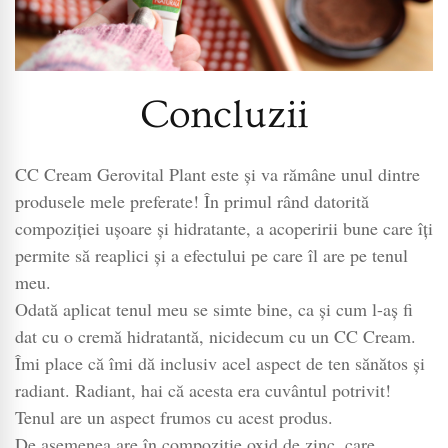
Concluzii
CC Cream Gerovital Plant este și va rămâne unul dintre
produsele mele preferate! În primul rând datorită
compoziției ușoare și hidratante, a acoperirii bune care îți
permite să reaplici și a efectului pe care îl are pe tenul
meu.
Odată aplicat tenul meu se simte bine, ca și cum l-aș fi
dat cu o cremă hidratantă, nicidecum cu un CC Cream.
Îmi place că îmi dă inclusiv acel aspect de ten sănătos și
radiant. Radiant, hai că acesta era cuvântul potrivit!
Tenul are un aspect frumos cu acest produs.
De asemenea are în compoziție oxid de zinc, care