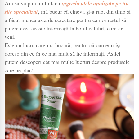
Am să vă pun un link cu
ingredientele analizate pe un
site specializat
, mă bucur că cineva și-a rupt din timp și
a făcut munca asta de cercetare pentru ca noi restul să
putem avea aceste informații la botul calului, cum ar
veni.
Este un lucru care mă bucură, pentru că oamenii își
doresc din ce în ce mai mult să fie informați. Astfel
putem descoperi cât mai multe lucruri despre produsele
care ne plac!