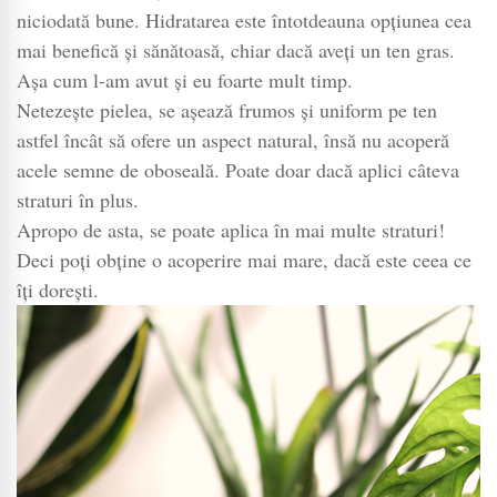
niciodată bune. Hidratarea este întotdeauna opțiunea cea
mai benefică și sănătoasă, chiar dacă aveți un ten gras.
Așa cum l-am avut și eu foarte mult timp.
Netezește pielea, se așează frumos și uniform pe ten
astfel încât să ofere un aspect natural, însă nu acoperă
acele semne de oboseală. Poate doar dacă aplici câteva
straturi în plus.
Apropo de asta, se poate aplica în mai multe straturi!
Deci poți obține o acoperire mai mare, dacă este ceea ce
îți dorești.