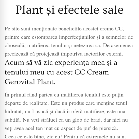
Plant și efectele sale
Pe site sunt menționate beneficiile acestei creme CC,
printre care estomparea imperfecțiunilor și a semnelor de
oboseală, matifierea tenului și netezirea sa. De asemenea
precizează că protejează împotriva factorilor externi.
Acum să vă zic experiența mea și a
tenului meu cu acest CC Cream
Gerovital Plant.
În primul rând partea cu matifierea tenului este puțin
departe de realitate. Este un produs care menține tenul
hidratat, nu-l usucă și dacă îi oferă matifiere, este una
subtilă. Nu veți străluci ca un glob de brad, dar nici nu
veți avea acel ten mat cu aspect de puf de piersică.
Ceea ce este bine, zic eu! Pentru că extremele nu sunt