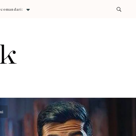
ecomandari:
ck
ui