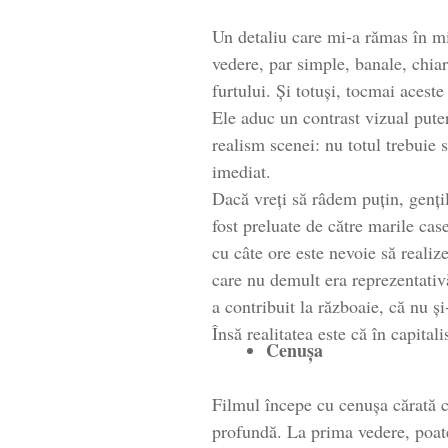
Un detaliu care mi-a rămas în min
vedere, par simple, banale, chiar
furtului. Și totuși, tocmai acest
Ele aduc un contrast vizual puter
realism scenei: nu totul trebuie 
imediat.
Dacă vreți să râdem puțin, genți
fost preluate de către marile cas
cu câte ore este nevoie să realize
care nu demult era reprezentativă
a contribuit la războaie, că nu și-
Însă realitatea este că în capital
Cenușa
Filmul începe cu cenușa cărată c
profundă. La prima vedere, poate