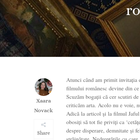
r
Atunci când am primit invitația 
filmului românesc devine din ce î
Scuzăm bogații că cer scutiri de
Xaara
criticăm arta. Acolo nu e voie, 
Novack
Adică la articol și la filmul Jafu
obosiți să tot fie priviți ca ‘cet
despre disperare, demnitate și fe
Share
străinătate. Nedreptățile cu care