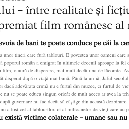
al
lui – între realitate și fic
mo
premiat film românesc al
voia de bani te poate conduce pe căi la car
ea unor tineri care fură tablouri. E povestea unor oameni care
 că poporul român a emigrat în ultimele decenii aproape la fel 
n film, o aură de disperare, mai mult decât una de lăcomie. Asta 
găt disperat după o viață mai bună. Până la urmă, Jaful secolul
ebi dacă adevărata crimă nu e furtul din muzee, ci furtul de vie
re nu se poate educa singur, oricât de mult acces ar avea la te
ă după guvernare nu fac decât să câștige din această dezbinare
nu a fost cel al tablourilor, ci al milioanelor de vieți care au p
u există victime colaterale – umane sau nu