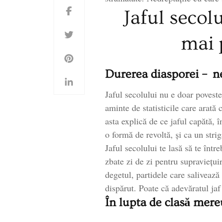
Jaful secolu
mai 
Durerea diasporei – ne
Jaful secolului nu e doar povest
aminte de statisticile care arată
asta explică de ce jaful capătă, î
o formă de revoltă, și ca un stri
Jaful secolului te lasă să te într
zbate zi de zi pentru supraviețui
degetul, partidele care saliveaz
dispărut. Poate că adevăratul jaf 
În lupta de clasă mere