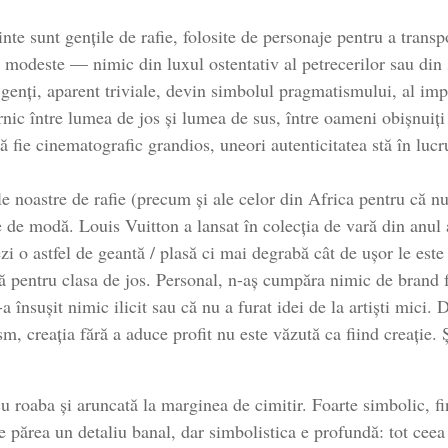
te sunt gențile de rafie, folosite de personaje pentru a transpo
 modeste — nimic din luxul ostentativ al petrecerilor sau din s
e genți, aparent triviale, devin simbolul pragmatismului, al impr
nic între lumea de jos și lumea de sus, între oameni obișnuiți ș
să fie cinematografic grandios, uneori autenticitatea stă în luc
le noastre de rafie (precum și ale celor din Africa pentru că n
e de modă. Louis Vuitton a lansat în colecția de vară din anul 
zi o astfel de geantă / plasă ci mai degrabă cât de ușor le este 
 pentru clasa de jos. Personal, n-aș cumpăra nimic de brand fă
a însușit nimic ilicit sau că nu a furat idei de la artiști mici. 
ism, creația fără a aduce profit nu este văzută ca fiind creație. 
u roaba și aruncată la marginea de cimitir. Foarte simbolic, fi
 părea un detaliu banal, dar simbolistica e profundă: tot ceea 