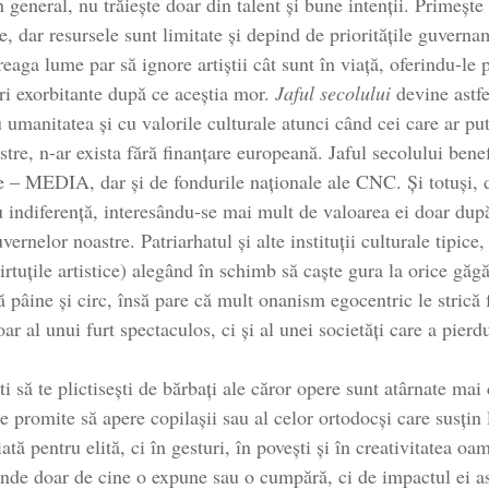
n general, nu trăiește doar din talent și bune intenții. Primeș
 dar resursele sunt limitate și depind de prioritățile guvern
aga lume par să ignore artiștii cât sunt în viață, oferindu-le 
uri exorbitante după ce aceștia mor.
Jaful secolului
devine astfe
u umanitatea și cu valorile culturale atunci când cei care ar pu
oastre, n-ar exista fără finanțare europeană. Jaful secolului 
pe – MEDIA, dar și de fondurile naționale ale CNC. Și totuși, 
u indiferență, interesându-se mai mult de valoarea ei doar după
ernelor noastre. Patriarhatul și alte instituții culturale tipice
irtuțile artistice) alegând în schimb să caște gura la orice g
ă pâine și circ, însă pare că mult onanism egocentric le strică 
r al unui furt spectaculos, ci și al unei societăți care a pierd
ști să te plictisești de bărbați ale căror opere sunt atârnate ma
re promite să apere copilașii sau al celor ortodocși care susțin
ată pentru elită, ci în gesturi, în povești și în creativitatea o
nde doar de cine o expune sau o cumpără, ci de impactul ei asup