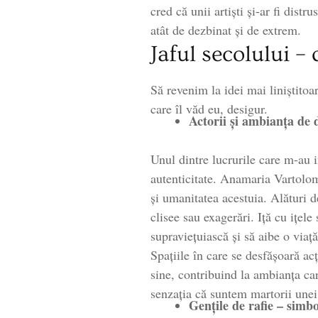
cred că unii artiști și-ar fi dist
atât de dezbinat și de extrem.
Jaful secolului – 
Să revenim la idei mai liniștitoa
care îl văd eu, desigur.
Actorii și ambianța de d
Unul dintre lucrurile care m-au 
autenticitate. Anamaria Vartolome
și umanitatea acestuia. Alături de
clisee sau exagerări. Iță cu ițel
supraviețuiască și să aibe o viaț
Spațiile în care se desfășoară a
sine, contribuind la ambianța care
senzația că suntem martorii unei
Gențile de rafie – simb