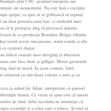
te finanțare prin CNC, granturi europene sau
amentale ale momentului. Nu este însă o excepție
puțin sprijin, ca apoi să se grăbească să expună
l nu doar povestea unui furt, ci simbolul unei
tea să le protejeze aleg să privească departe.
beneficiază de co-producție România–Belgia–Olanda
deși există aceste mecanisme, statul român și alte
 ce creatorii dispar.
, au ridicat osanale unor dereglați și abuzatori
ăgăman care face show și gălăgie. Mereu guvernele
feng shui‑ul moral. În acest context, Jaful
ut contactul cu adevărata valoare a artei și cu
i ceva ca mărul lui Adam, interpretate cu patosul
 libertățile femeii. Ce vreau să spun este că uneori
amenilor de rând. Jaful secolului ne amintește că
ra societății și a celor care o trăiesc. Și tind să