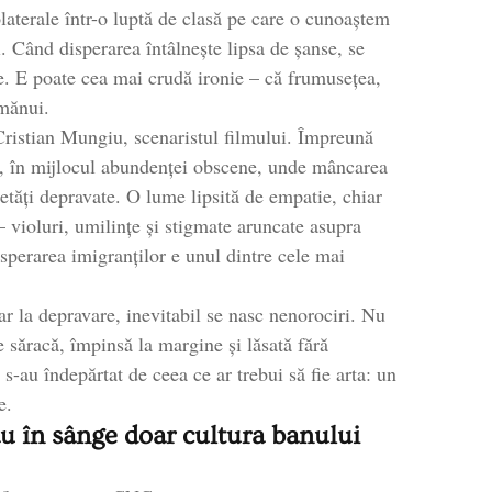
colaterale într-o luptă de clasă pe care o cunoaștem
. Când disperarea întâlnește lipsa de șanse, se
e. E poate cea mai crudă ironie – că frumusețea,
imănui.
 Cristian Mungiu, scenaristul filmului. Împreună
lo, în mijlocul abundenței obscene, unde mâncarea
cietăți depravate. O lume lipsită de empatie, chiar
 – violuri, umilințe și stigmate aruncate asupra
isperarea imigranților e unul dintre cele mai
oar la depravare, inevitabil se nasc nenorociri. Nu
e săracă, împinsă la margine și lăsată fără
s-au îndepărtat de ceea ce ar trebui să fie arta: un
e.
 au în sânge doar cultura banului