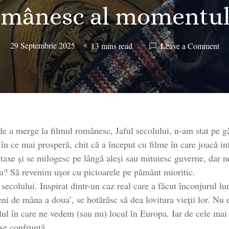
omânesc al momentul
on
29 Septembrie 2025
13 mins read
Leave a Comment
Jaf
sec
–
înt
rea
și
de a merge la filmul românesc, Jaful secolului, n-am stat pe g
fic
ce
n ce mai prosperă, chit că a început cu filme în care joacă in
as
 taxe și se milogesc pe lângă aleși sau mituiesc guverne, dar 
cel
nu? Să revenim ușor cu picioarele pe pământ mioritic.
ma
l secolului. Inspirat dintr-un caz real care a făcut înconjurul l
pre
ățeni de mâna a doua’, se hotărăsc să dea lovitura vieții lor. Nu
fil
lul în care ne vedem (sau nu) locul în Europa. Iar de cele mai 
ro
 se confruntă.