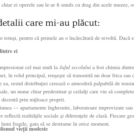
rus chiar ei operele sau le-ar fi smuls cu drag din acele muzee, 
detalii care mi-au plăcut:
re totuși, pentru că primele au o încărcătură de revoltă. Dacă 
intre ei
impresionat cel mai mult la
Jaful secolului
a fost chimia dintre
i, în rolul principal, reușește să transmită nu doar frica sau d
 ea, restul distribuției creează o atmosferă palpabilă de tensiu
e sale, un nume chiar predestinat și ceilalți care vin să compl
ă decentă prin mijloace proprii.
cțiunea — apartamente înghesuite, laboratoare improvizate sau
 reflectă realitățile sociale și diferențele de clasă. Fiecare ges
 lumi fragile, gata să se destrame în orice moment.
olismul vieții modeste