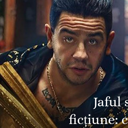
Jaful 
ficțiune: