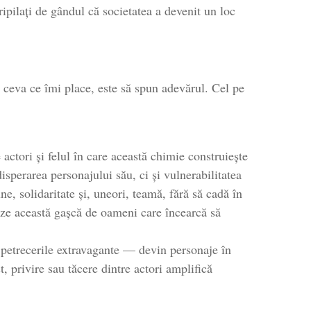
oripilați de gândul că societatea a devenit un loc
e ceva ce îmi place, este să spun adevărul. Cel pe
 actori și felul în care această chimie construiește
isperarea personajului său, ci și vulnerabilitatea
ne, solidaritate și, uneori, teamă, fără să cadă în
eteze această gașcă de oameni care încearcă să
 petrecerile extravagante — devin personaje în
t, privire sau tăcere dintre actori amplifică