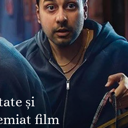
tate și
emiat film