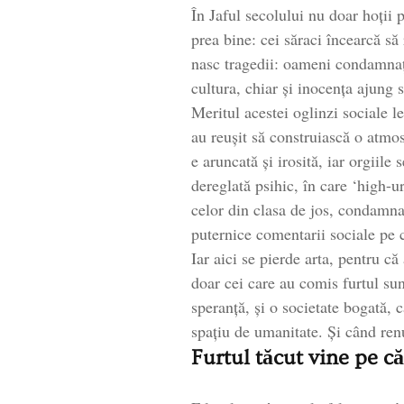
În Jaful secolului nu doar hoții p
prea bine: cei săraci încearcă să
nasc tragedii: oameni condamnați
cultura, chiar și inocența ajung 
Meritul acestei oglinzi sociale 
au reușit să construiască o atmo
e aruncată și irosită, iar orgiile
dereglată psihic, în care ‘high-ur
celor din clasa de jos, condamnaț
puternice comentarii sociale pe 
Iar aici se pierde arta, pentru că
doar cei care au comis furtul sun
speranță, și o societate bogată, 
spațiu de umanitate. Și când renu
Furtul tăcut vine pe că