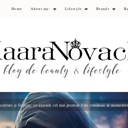
Home
About me:
Lifestyle
Brands
R
aara Nova
auty & lifestyle
 realitate și ficțiune: ce ascunde cel mai premiat film românesc al momentul