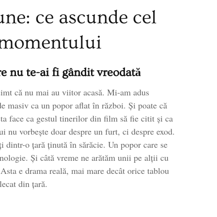
țiune: ce ascunde cel
mentului
 momentului
e nu te-ai fi gândit vreodată
 simt că nu mai au viitor acasă. Mi-am adus
de masiv ca un popor aflat în război. Și poate că
face ca gestul tinerilor din film să fie citit și ca
ui nu vorbește doar despre un furt, ci despre exod.
ți dintr-o țară ținută în sărăcie. Un popor care se
hnologie. Și câtă vreme ne arătăm unii pe alții cu
. Asta e drama reală, mai mare decât orice tablou
lecat din țară.