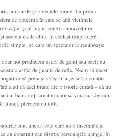
rta tablourile și obiectele furate. La prima
fera de opulență în care se află victimele
ovizației și al luptei pentru supraviețuire.
i societatea de elite. În același timp, oferă
rurile simple, pe care un spectator le recunoaște
u doar noi producem astfel de genți sau saci) au
acesta o astfel de geantă de rafie. N-am să insist
bogaților să preia și să își însușească o creație
ră a ști că acel brand are o istorie curată – că nu
Dacă ai bani, ia-ți creatori care să vină cu idei noi.
Și atunci, pierdem cu toții.
nalurile sunt uneori cele care au o însemnătate
ce au construit sau distrus personajele ajunge, în