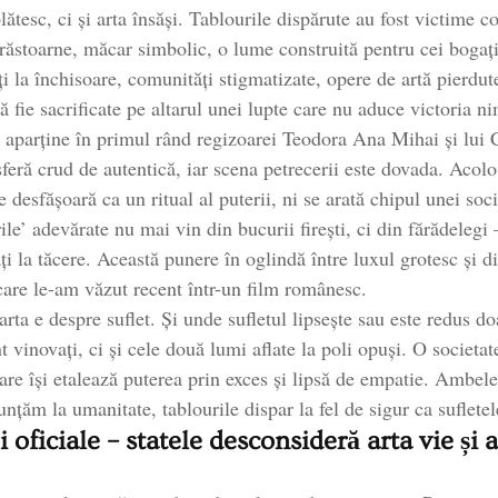
lătesc, ci și arta însăși. Tablourile dispărute au fost victime 
 răstoarne, măcar simbolic, o lume construită pentru cei bogați
 la închisoare, comunități stigmatizate, opere de artă pierdut
să fie sacrificate pe altarul unei lupte care nu aduce victoria n
le aparține în primul rând regizoarei Teodora Ana Mihai și lui
sferă crud de autentică, iar scena petrecerii este dovada. Aco
 se desfășoară ca un ritual al puterii, ni se arată chipul unei so
ile’ adevărate nu mai vin din bucurii firești, ci din fărădelegi
i la tăcere. Această punere în oglindă între luxul grotesc și d
care le-am văzut recent într-un film românesc.
 arta e despre suflet. Și unde sufletul lipsește sau este redus d
t vinovați, ci și cele două lumi aflate la poli opuși. O societat
care își etalează puterea prin exces și lipsă de empatie. Ambele 
nțăm la umanitate, tablourile dispar la fel de sigur ca sufletel
i oficiale – statele desconsideră arta vie și