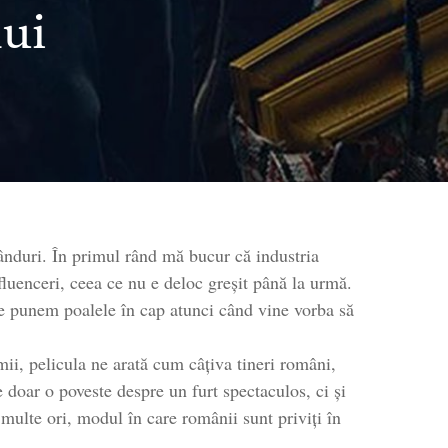
ui
ul
olului
re
litate
ânduri. În primul rând mă bucur că industria
țiune:
fluenceri, ceea ce nu e deloc greșit până la urmă.
cunde
ne punem poalele în cap atunci când vine vorba să
i
umii, pelicula ne arată cum câțiva tineri români,
miat
 e doar o poveste despre un furt spectaculos, ci și
m
multe ori, modul în care românii sunt priviți în
mânesc