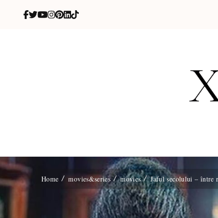
X
blog de be
Home
movies&series
movies
Jaful secolului – între