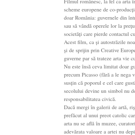
Filmul românesc, la fel ca arta î
scheme europene de co-producție,
doar România: guvernele din între
sau să vândă operele lor la preț
societăți care pierde contactul c
Acest film, ca și autostrăzile n
și de sprijin prin Creative Euro
guverne par să trateze arta vie c
Nu este însă ceva limitat doar guv
precum Picasso (fără a le nega v
susțin că poporul e cel care gust
secolului devine un simbol nu doa
responsabilitatea civică.
Dacă mergi în galerii de artă, ri
prefăcut al unui preot catolic ca
arta nu se află în muzee, curatori
adevărata valoare a artei nu depi