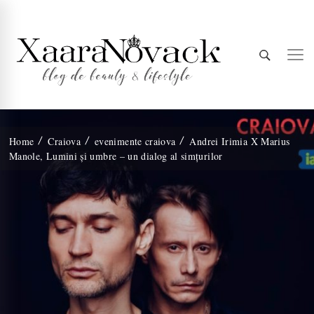
Xaara
blog de beauty & lifestyle
Home
Craiova
evenimente craiova
Andrei Irimia X Marius
Manole, Lumini și umbre – un dialog al simțurilor
Novack