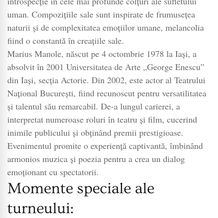
introspecție în cele mai profunde colțuri ale sufletului
uman. Compozițiile sale sunt inspirate de frumusețea
naturii și de complexitatea emoțiilor umane, melancolia
fiind o constantă în creațiile sale.
Marius Manole, născut pe 4 octombrie 1978 la Iași, a
absolvit în 2001 Universitatea de Arte „George Enescu”
din Iași, secția Actorie. Din 2002, este actor al Teatrului
Național București, fiind recunoscut pentru versatilitatea
și talentul său remarcabil. De-a lungul carierei, a
interpretat numeroase roluri în teatru și film, cucerind
inimile publicului și obținând premii prestigioase.
Evenimentul promite o experiență captivantă, îmbinând
armonios muzica și poezia pentru a crea un dialog
emoționant cu spectatorii.
Momente speciale ale
turneului: