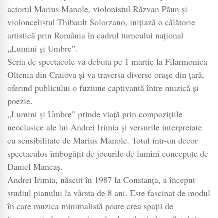
Marius
actorul Marius Manole, violonistul Răzvan Păun și
Manol
violoncelistul Thibault Solorzano, inițiază o călătorie
Lumin
artistică prin România în cadrul turneului național
și
„Lumini și Umbre”.
umbre
Seria de spectacole va debuta pe 1 martie la Filarmonica
–
Oltenia din Craiova și va traversa diverse orașe din țară,
un
oferind publicului o fuziune captivantă între muzică și
dialog
poezie.
al
simțuri
„Lumini și Umbre” prinde viață prin compozițiile
neoclasice ale lui Andrei Irimia și versurile interpretate
cu sensibilitate de Marius Manole. Totul într-un decor
spectaculos îmbogățit de jocurile de lumini concepute de
Daniel Mancaș.
Andrei Irimia, născut în 1987 la Constanța, a început
studiul pianului la vârsta de 8 ani. Este fascinat de modul
în care muzica minimalistă poate crea spații de