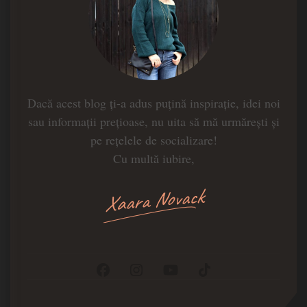
Dacă acest blog ți-a adus puțină inspirație, idei noi
sau informații prețioase, nu uita să mă urmărești și
pe rețelele de socializare!
Cu multă iubire,
Xaara Novack