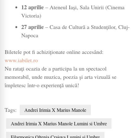
12 aprilie
– Ateneul Iași, Sala Unirii (Cinema
Victoria)
27 aprilie
– Casa de Cultură a Studenților, Cluj-
Napoca
Biletele pot fi achiziționate online accesând:
www.iabilet.ro
Nu ratați ocazia de a participa la un spectacol
memorabil, unde muzica, poezia și arta vizuală se
împletesc într-o experiență unică!
Tags:
Andrei Irimia X Marius Manole
Andrei Irimia X Marius Manole Lumini si Umbre
Filarmonica Oltenia Craiova Lumini si Umbre