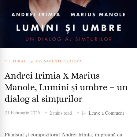
CULTURAL
EVENIMENTE CRAIOVA
Andrei Irimia X Marius
Manole, Lumini și umbre – un
dialog al simțurilor
on
21 Februarie 2025
2 mins read
Leave a Comment
Andrei
Irimia
Pianistul și compozitorul Andrei Irimia, împreună cu
X