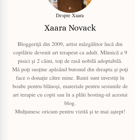
Despre Xaara
Xaara Novack
Bloggeriță din 2009, artist mâzgălitor încă din
copilărie devenit art terapeut ca adult. Mămică a 9
pisici și 2 câini, toți de rasă nobilă adoptabilă.
Mă poți susține apăsând butonul din dreapta și poți
face o donație către mine. Banii sunt investiți în
boabe pentru blănoși, materiale pentru sesiunile de
art terapie cu copii sau în a plăti hosting-ul acestui
blog.
Mulțumesc oricum pentru vizită și te mai aștept!