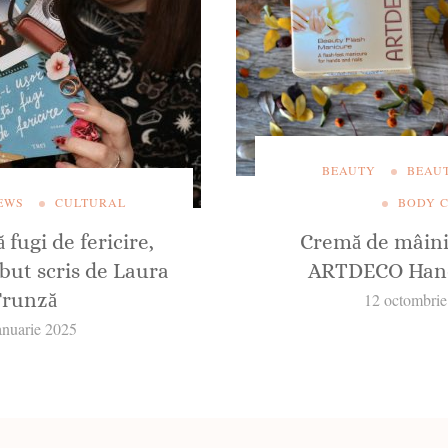
BEAUTY
BEAU
EWS
CULTURAL
BODY 
 fugi de fericire,
Cremă de mâini
ut scris de Laura
ARTDECO Hand
Frunză
12 octombri
anuarie 2025