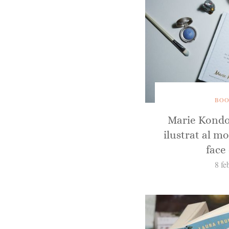
BOO
Marie Kondo 
ilustrat al m
face
8 fe