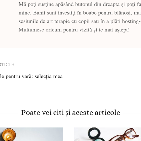
Mă poți susține apăsând butonul din dreapta și poți fa
mine. Banii sunt investiți în boabe pentru blănoși, ma
sesiunile de art terapie cu copii sau în a plăti hosting
Mulțumesc oricum pentru vizită și te mai aștept!
RTICLE
ale pentru vară: selecția mea
ion
Poate vei citi și aceste articole