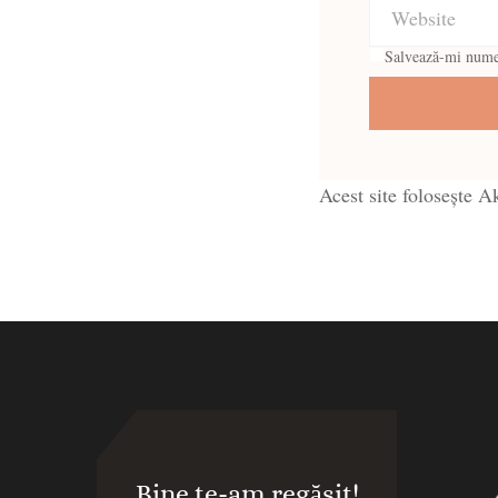
Salvează-mi numele
Acest site folosește 
Bine te-am regăsit!