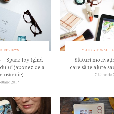
K REVIEWS
MOTIVATIONAL
– Spark Joy (ghid
Sfaturi motivațio
odului japonez de a
care să te ajute sa
 curățenie)
7 februarie
bruarie 2017