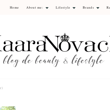
Home
About me:
Lifestyle
Brands
R
aara Nova
auty & lifestyle
r)