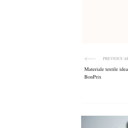
PREVIOUS A
Post
Materiale textile ide
Navigat
BonPrix