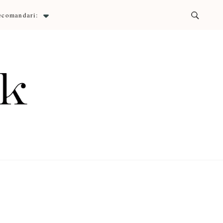
ecomandari:
ck