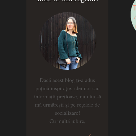
Dacă acest blog ți-a adus
puțină inspirație, idei noi sau
informații prețioase, nu uita să
mă urmărești și pe rețelele de
socializare!
Cu multă iubire,