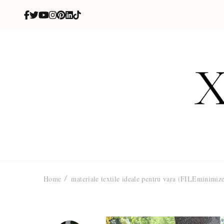
X
blog de be
Home
materiale textile ideale pentru vara (FILEminimize