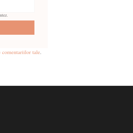
ntez.
 comentariilor tale
.