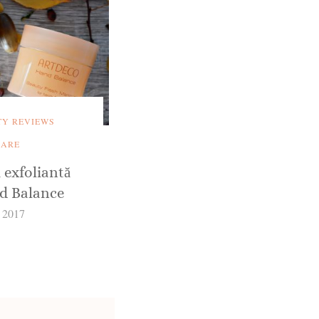
TY REVIEWS
CARE
 exfoliantă
 Balance
e 2017