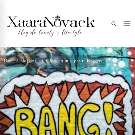
Xaara
blog de beauty & lifestyle
Home
blogging 1.1
Site-uri utile pentru bloggeri
Novack