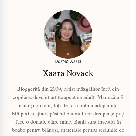
Despre Xaara
Xaara Novack
Bloggeriță din 2009, artist mâzgălitor încă din
copilărie devenit art terapeut ca adult. Mămică a 9
pisici și 2 câini, toți de rasă nobilă adoptabilă.
Mă poți susține apăsând butonul din dreapta și poți
face o donație către mine. Banii sunt investiți în
boabe pentru blănoși, materiale pentru sesiunile de