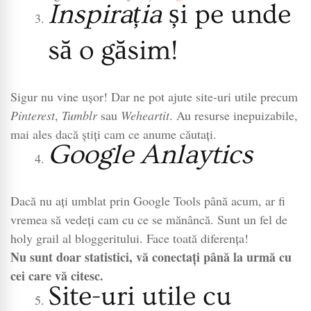
Inspirația
și pe unde
să o găsim!
Sigur nu vine ușor! Dar ne pot ajute site-uri utile precum
Pinterest
,
Tumblr
sau
Weheartit
. Au resurse inepuizabile,
mai ales dacă știți cam ce anume căutați.
Google Anlaytics
Dacă nu ați umblat prin Google Tools până acum, ar fi
vremea să vedeți cam cu ce se mănâncă. Sunt un fel de
holy grail al bloggeritului. Face toată diferența!
Nu sunt doar statistici, vă conectați până la urmă cu
cei care vă citesc.
Site-uri utile cu