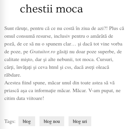
chestii moca
Sunt răruțe, pentru că ce nu costă în ziua de azi?! Plus că
omul consumă resurse, inclusiv pentru o amărâtă de
poză, de ce să nu o spunem clar… și dacă tot vine vorba
de poze, pe
Gratuitor.ro
găsiți nu doar poze superbe, de
calitate mișto, dar și alte nebunii, tot moca. Cursuri,
cărți, învățați și ceva html și css, dacă aveți oleacă
răbdare.
Acestea fiind spune, măcar unul din toate astea să vă
priască așa ca informație măcar. Măcar. V-am pupat, ne
citim data viitoare!
Tags:
blog
blog nou
blog uri