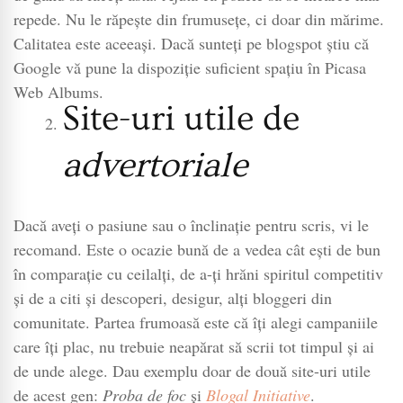
repede. Nu le răpește din frumusețe, ci doar din mărime.
Calitatea este aceeași. Dacă sunteți pe blogspot știu că
Google vă pune la dispoziție suficient spațiu în Picasa
Web Albums.
Site-uri utile de
advertoriale
Dacă aveți o pasiune sau o înclinație pentru scris, vi le
recomand. Este o ocazie bună de a vedea cât ești de bun
în comparație cu ceilalți, de a-ți hrăni spiritul competitiv
și de a citi și descoperi, desigur, alți bloggeri din
comunitate. Partea frumoasă este că îți alegi campaniile
care îți plac, nu trebuie neapărat să scrii tot timpul și ai
de unde alege. Dau exemplu doar de două site-uri utile
de acest gen:
Proba de foc
și
Blogal Initiative
.