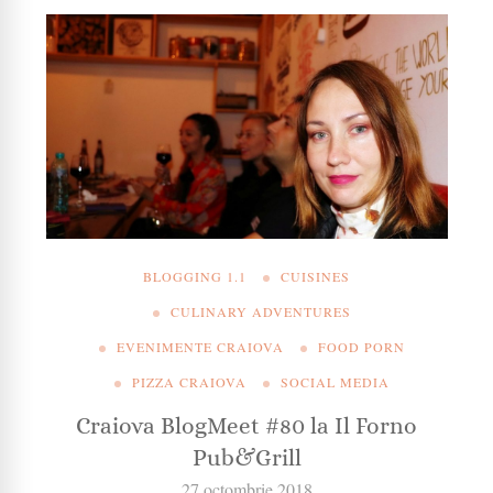
BLOGGING 1.1
CUISINES
CULINARY ADVENTURES
EVENIMENTE CRAIOVA
FOOD PORN
PIZZA CRAIOVA
SOCIAL MEDIA
Craiova BlogMeet #80 la Il Forno
Pub&Grill
27 octombrie 2018