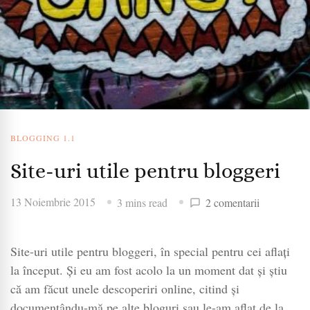
BLOGGING 1.1
Site-uri utile pentru bloggeri
la
13 Noiembrie 2015
3 mins read
2 comentarii
Site-
uri
Site-uri utile pentru bloggeri, în special pentru cei aflați
utile
pentru
la început. Și eu am fost acolo la un moment dat și știu
bloggeri
că am făcut unele descoperiri online, citind și
documentându-mă pe alte bloguri sau le-am aflat de la