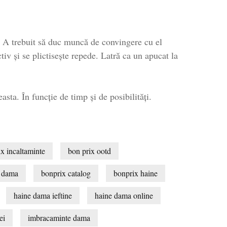
u! A trebuit să duc muncă de convingere cu el
tiv și se plictisește repede. Latră ca un apucat la
ta. În funcție de timp și de posibilități.
ix incaltaminte
bon prix ootd
i dama
bonprix catalog
bonprix haine
haine dama ieftine
haine dama online
ei
imbracaminte dama