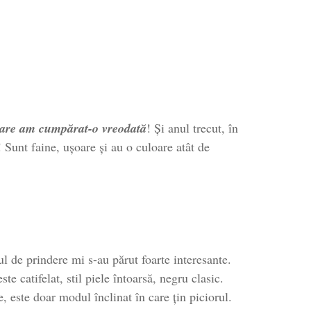
D
care am cumpărat-o vreodată
! Și anul trecut, în
Sunt faine, ușoare și au o culoare atât de
l de prindere mi s-au părut foarte interesante.
e catifelat, stil piele întoarsă, negru clasic.
e, este doar modul înclinat în care țin piciorul.