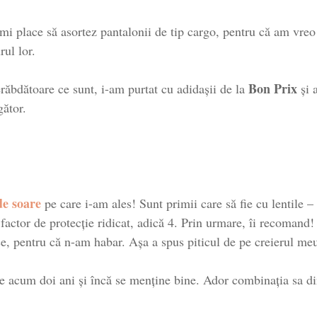
i place să asortez pantalonii de tip cargo, pentru că am vreo 
rul lor.
Bon Prix
răbdătoare ce sunt, i-am purtat cu adidașii de la
și a
gător.
de soare
pe care i-am ales! Sunt primii care să fie cu lentile –
 factor de protecție ridicat, adică 4. Prin urmare, îi recomand!
e, pentru că n-am habar. Așa a spus piticul de pe creierul meu.
de acum doi ani și încă se menține bine. Ador combinația sa din