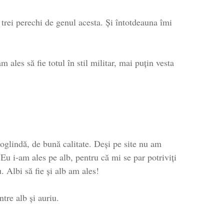
trei perechi de genul acesta. Și întotdeauna îmi
m ales să fie totul în stil militar, mai puțin vesta
 oglindă, de bună calitate. Deși pe site nu am
 Eu i-am ales pe alb, pentru că mi se par potriviți
 Albi să fie și alb am ales!
tre alb și auriu.