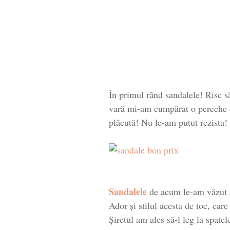
În primul rând sandalele! Risc s
vară mi-am cumpărat o pereche de
plăcută! Nu le-am putut rezista!
Sandalele
de acum le-am văzut în
Ador și stilul acesta de toc, care
Șiretul am ales să-l leg la spatel