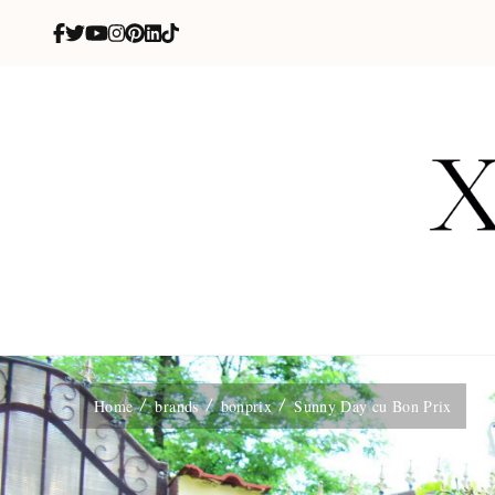
X
blog de be
Home
brands
bonprix
Sunny Day cu Bon Prix