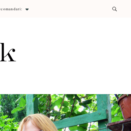
ecomandari:
ck