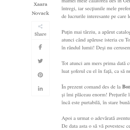
mamei mele călătorea des în Ge
Xaara
întregi, iar secțiunile mele pref
Novack
de lucrurile interesante pe care 
Puțin mai târziu, a apărut catal
Share
atunci când apăruse isteria cu To
în rândul lumii! Deși nu cerusem
Tot atunci am mers prima dată c
luat șoferul cu el în față, ca să
Bon
În prezent comand des de la
și îmi plăceau enorm! Prețurile 
încă este purtabilă, în stare bu
Apoi a urmat o adevărată aventură
De data asta o să vă povestesc 