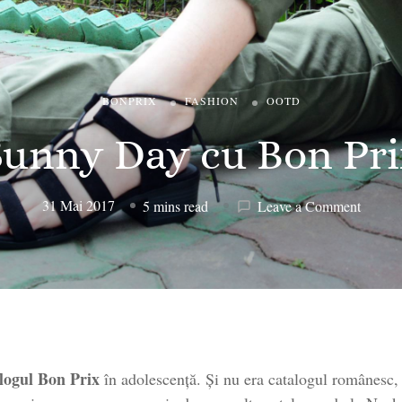
BONPRIX
FASHION
OOTD
Sunny Day cu Bon Pri
on
31 Mai 2017
5 mins read
Leave a Comment
Sunny
Day
cu
Bon
Prix
logul Bon Prix
în adolescență. Și nu era catalogul românesc,