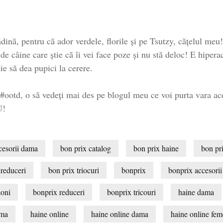
ădină, pentru că ador verdele, florile și pe Tsutzy, cățelul me
de câine care știe că îi vei face poze și nu stă deloc! E hiperac
tie să dea pupici la cerere.
otd, o să vedeți mai des pe blogul meu ce voi purta vara aceas
U!
cesorii dama
bon prix catalog
bon prix haine
bon pr
 reduceri
bon prix triocuri
bonprix
bonprix accesori
loni
bonprix reduceri
bonprix tricouri
haine dama
ama
haine online
haine online dama
haine online fem