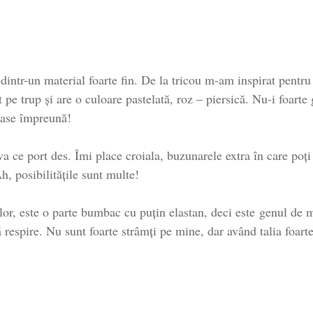
intr-un material foarte fin. De la tricou m-am inspirat pentru tit
t pe trup și are o culoare pastelată, roz – piersică. Nu-i foarte
oase împreună!
a ce port des. Îmi place croiala, buzunarele extra în care poț
Ah, posibilitățile sunt multe!
lor, este o parte bumbac cu puțin elastan, deci este genul de ma
ă respire. Nu sunt foarte strâmți pe mine, dar având talia foart