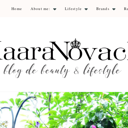
Home
About me:
Lifestyle
Brands
R
aara Nova
auty & lifestyle