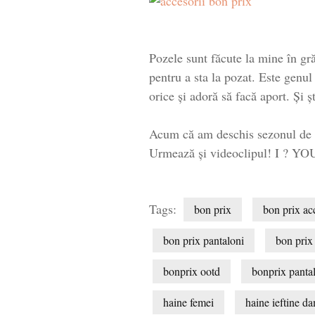
Pozele sunt făcute la mine în gr
pentru a sta la pozat. Este genul 
orice și adoră să facă aport. Și ș
Acum că am deschis sezonul de #o
Urmează și videoclipul! I ? YO
Tags:
bon prix
bon prix ac
bon prix pantaloni
bon prix
bonprix ootd
bonprix panta
haine femei
haine ieftine d