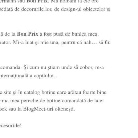
Bon Prix
ckermann sau
. Mă holbam la ele ore
edată de decorurile lor, de design-ul obiectelor și
Bon Prix
dă de la
a fost pusă de bunica mea,
viator. Mi-a luat și mie una, pentru că nah… să fiu
tă comanda. Și cum nu știam unde să cobor, m-a
nternațională a copilului.
site și în catalog botine care arătau foarte bine
 Prima mea pereche de botine comandată de la ei
ock sau la BlogMeet-uri oltenești.
cesoriile!