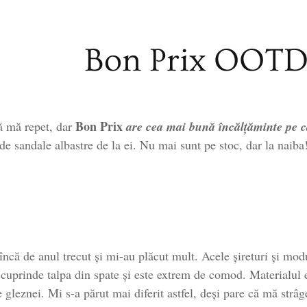
Bon Prix OOT
Bon Prix
ă mă repet, dar
are cea mai bună încălțăminte pe 
 sandale albastre de la ei. Nu mai sunt pe stoc, dar la naiba! 
că de anul trecut și mi-au plăcut mult. Acele șireturi și modu
 cuprinde talpa din spate și este extrem de comod. Materialul est
e gleznei. Mi s-a părut mai diferit astfel, deși pare că mă strâg