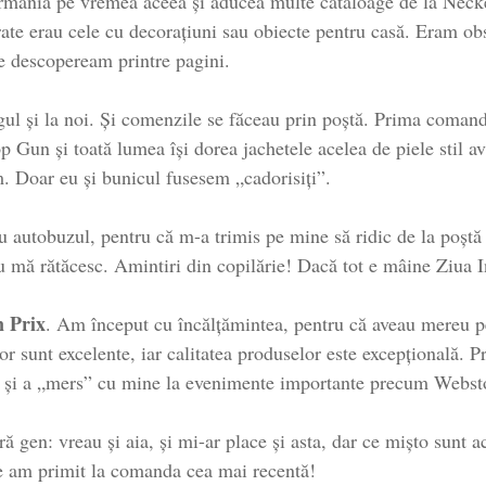
rmania pe vremea aceea și aducea multe cataloage de la Ne
erate erau cele cu decorațiuni sau obiecte pentru casă. Eram obs
le descopeream printre pagini.
ogul și la noi. Și comenzile se făceau prin poștă. Prima coman
p Gun și toată lumea își dorea jachetele acelea de piele stil a
. Doar eu și bunicul fusesem „cadorisiți”.
u autobuzul, pentru că m-a trimis pe mine să ridic de la poș
 nu mă rătăcesc. Amintiri din copilărie! Dacă tot e mâine Ziua I
 Prix
. Am început cu încălțămintea, pentru că aveau mereu pe 
lor sunt excelente, iar calitatea produselor este excepțională.
nă și a „mers” cu mine la evenimente importante precum Webst
 gen: vreau și aia, și mi-ar place și asta, dar ce mișto sunt ac
ce am primit la comanda cea mai recentă!