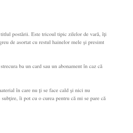
lul postării. Este tricoul tipic zilelor de vară, îți
 greu de asortat cu restul hainelor mele și presimt
i strecura ba un card sau un abonament în caz că
terial în care nu ți se face cald și nici nu
e subțire, îi pot cu o curea pentru că mi se pare că