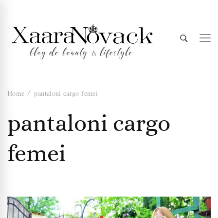
Xaara
blog de beauty & lifestyle
Home
pantaloni cargo femei
Novack
pantaloni cargo
femei