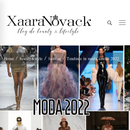
Xaara
blog de beauty & lifestyle
Home
beauty&style
fashion
Tendințe în moda anului 2022
Novack