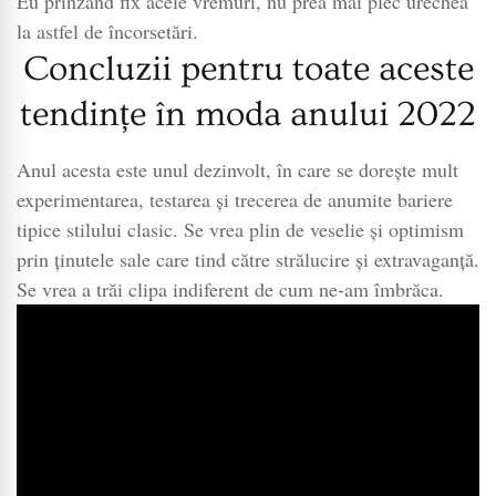
Eu prinzând fix acele vremuri, nu prea mai plec urechea
la astfel de încorsetări.
Concluzii pentru toate aceste
tendințe în moda anului 2022
Anul acesta este unul dezinvolt, în care se dorește mult
experimentarea, testarea și trecerea de anumite bariere
tipice stilului clasic. Se vrea plin de veselie și optimism
prin ținutele sale care tind către strălucire și extravaganță.
Se vrea a trăi clipa indiferent de cum ne-am îmbrăca.