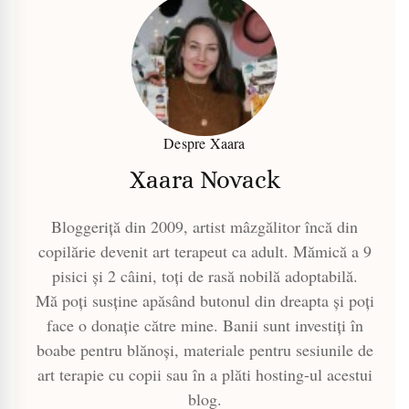
Despre Xaara
Xaara Novack
Bloggeriță din 2009, artist mâzgălitor încă din
copilărie devenit art terapeut ca adult. Mămică a 9
pisici și 2 câini, toți de rasă nobilă adoptabilă.
Mă poți susține apăsând butonul din dreapta și poți
face o donație către mine. Banii sunt investiți în
boabe pentru blănoși, materiale pentru sesiunile de
art terapie cu copii sau în a plăti hosting-ul acestui
blog.