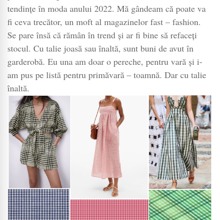
tendințe în moda anului 2022. Mă gândeam că poate va
fi ceva trecător, un moft al magazinelor fast – fashion.
Se pare însă că rămân în trend și ar fi bine să refaceți
stocul. Cu talie joasă sau înaltă, sunt buni de avut în
garderobă. Eu una am doar o pereche, pentru vară și i-
am pus pe listă pentru primăvară – toamnă. Dar cu talie
înaltă.