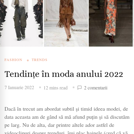
FASHION
TRENDS
Tendințe în moda anului 2022
la
7 Ianuarie 2022
12 mins read
2 comentarii
Tendințe
în
Dacă în trecut am abordat subtil și timid ideea modei, de
moda
anului
data aceasta am de gând să mă afund puțin și să discutăm
2022
pe larg. Nu de alta, dar printre altele ador astfel de
videoclipuri despre trenduri, îmi plac hainele (cred că vă