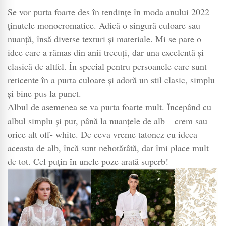
Se vor purta foarte des în tendințe în moda anului 2022
ținutele monocromatice. Adică o singură culoare sau
nuanță, însă diverse texturi și materiale. Mi se pare o
idee care a rămas din anii trecuți, dar una excelentă și
clasică de altfel. În special pentru persoanele care sunt
reticente în a purta culoare și adoră un stil clasic, simplu
și bine pus la punct.
Albul de asemenea se va purta foarte mult. Începând cu
albul simplu și pur, până la nuanțele de alb – crem sau
orice alt off- white. De ceva vreme tatonez cu ideea
aceasta de alb, încă sunt nehotărâtă, dar îmi place mult
de tot. Cel puțin în unele poze arată superb!