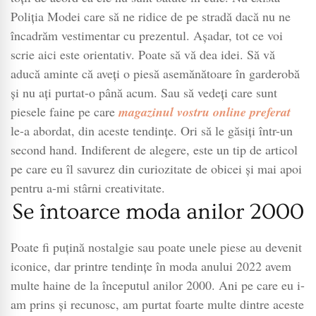
Poliția Modei care să ne ridice de pe stradă dacă nu ne
încadrăm vestimentar cu prezentul. Așadar, tot ce voi
scrie aici este orientativ. Poate să vă dea idei. Să vă
aducă aminte că aveți o piesă asemănătoare în garderobă
și nu ați purtat-o până acum. Sau să vedeți care sunt
piesele faine pe care
magazinul vostru online preferat
le-a abordat, din aceste tendințe. Ori să le găsiți într-un
second hand. Indiferent de alegere, este un tip de articol
pe care eu îl savurez din curiozitate de obicei și mai apoi
pentru a-mi stârni creativitate.
Se întoarce moda anilor 2000
Poate fi puțină nostalgie sau poate unele piese au devenit
iconice, dar printre tendințe în moda anului 2022 avem
multe haine de la începutul anilor 2000. Ani pe care eu i-
am prins și recunosc, am purtat foarte multe dintre aceste