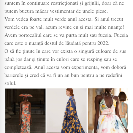
suntem în continuare restricționați și grijulii, doar că ne
putem bucura măcar vestimentar de unele piese.
Vom vedea foarte mult verde anul acesta. Și anul trecut
verdele era pe val, acum revine cu și mai multe nuanțe!
Avem portocaliul care se va purta mult sau fucsia. Fucsia
care este o nuanță destul de lăudată pentru 2022.
O să fie ținute în care vor exista o singură culoare de sus
până jos dar și ținute în culori care se resping sau se
completează. Anul acesta vom experimenta, vom doborâ
barierele și cred că va fi un an bun pentru a ne redefini
stilul.