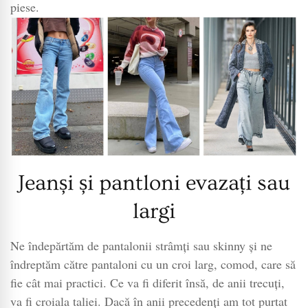
piese.
Jeanși și pantloni evazați sau
largi
Ne îndepărtăm de pantalonii strâmți sau skinny și ne
îndreptăm către pantaloni cu un croi larg, comod, care să
fie cât mai practici. Ce va fi diferit însă, de anii trecuți,
va fi croiala taliei. Dacă în anii precedenți am tot purtat