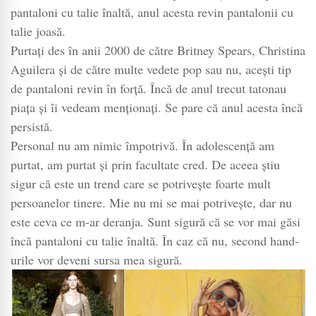
pantaloni cu talie înaltă, anul acesta revin pantalonii cu
talie joasă.
Purtați des în anii 2000 de către Britney Spears, Christina
Aguilera și de către multe vedete pop sau nu, acești tip
de pantaloni revin în forță. Încă de anul trecut tatonau
piața și îi vedeam menționați. Se pare că anul acesta încă
persistă.
Personal nu am nimic împotrivă. În adolescență am
purtat, am purtat și prin facultate cred. De aceea știu
sigur că este un trend care se potrivește foarte mult
persoanelor tinere. Mie nu mi se mai potrivește, dar nu
este ceva ce m-ar deranja. Sunt sigură că se vor mai găsi
încă pantaloni cu talie înaltă. În caz că nu, second hand-
urile vor deveni sursa mea sigură.