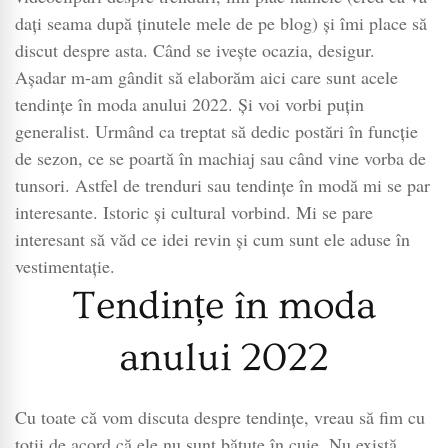
dați seama după ținutele mele de pe blog) și îmi place să
discut despre asta. Când se ivește ocazia, desigur.
Așadar m-am gândit să elaborăm aici care sunt acele
tendințe în moda anului 2022. Și voi vorbi puțin
generalist. Urmând ca treptat să dedic postări în funcție
de sezon, ce se poartă în machiaj sau când vine vorba de
tunsori. Astfel de trenduri sau tendințe în modă mi se par
interesante. Istoric și cultural vorbind. Mi se pare
interesant să văd ce idei revin și cum sunt ele aduse în
vestimentație.
Tendințe în moda
anului 2022
Cu toate că vom discuta despre tendințe, vreau să fim cu
toții de acord că ele nu sunt bătute în cuie. Nu există