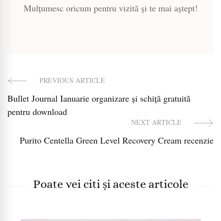
Mulțumesc oricum pentru vizită și te mai aștept!
PREVIOUS ARTICLE
Post
Bullet Journal Ianuarie organizare și schiță gratuită
Navigation
pentru download
NEXT ARTICLE
Purito Centella Green Level Recovery Cream recenzie
Poate vei citi și aceste articole