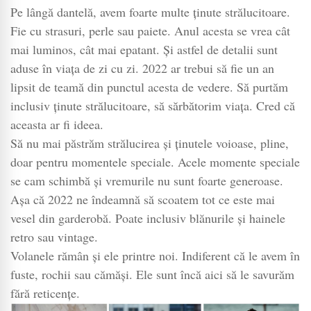
Pe lângă dantelă, avem foarte multe ținute strălucitoare.
Fie cu strasuri, perle sau paiete. Anul acesta se vrea cât
mai luminos, cât mai epatant. Și astfel de detalii sunt
aduse în viața de zi cu zi. 2022 ar trebui să fie un an
lipsit de teamă din punctul acesta de vedere. Să purtăm
inclusiv ținute strălucitoare, să sărbătorim viața. Cred că
aceasta ar fi ideea.
Să nu mai păstrăm strălucirea și ținutele voioase, pline,
doar pentru momentele speciale. Acele momente speciale
se cam schimbă și vremurile nu sunt foarte generoase.
Așa că 2022 ne îndeamnă să scoatem tot ce este mai
vesel din garderobă. Poate inclusiv blănurile și hainele
retro sau vintage.
Volanele rămân și ele printre noi. Indiferent că le avem în
fuste, rochii sau cămăși. Ele sunt încă aici să le savurăm
fără reticențe.