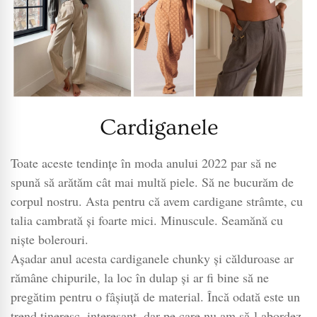
Cardiganele
Toate aceste tendințe în moda anului 2022 par să ne
spună să arătăm cât mai multă piele. Să ne bucurăm de
corpul nostru. Asta pentru că avem cardigane strâmte, cu
talia cambrată și foarte mici. Minuscule. Seamănă cu
niște bolerouri.
Așadar anul acesta cardiganele chunky și călduroase ar
rămâne chipurile, la loc în dulap și ar fi bine să ne
pregătim pentru o fâșiuță de material. Încă odată este un
trend tineresc, interesant, dar pe care nu am să-l abordez.