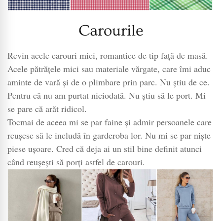
Carourile
Revin acele carouri mici, romantice de tip față de masă.
Acele pătrățele mici sau materiale vărgate, care îmi aduc
aminte de vară și de o plimbare prin parc. Nu știu de ce.
Pentru că nu am purtat niciodată. Nu știu să le port. Mi
se pare că arăt ridicol.
Tocmai de aceea mi se par faine și admir persoanele care
reușesc să le includă în garderoba lor. Nu mi se par niște
piese ușoare. Cred că deja ai un stil bine definit atunci
când reușești să porți astfel de carouri.