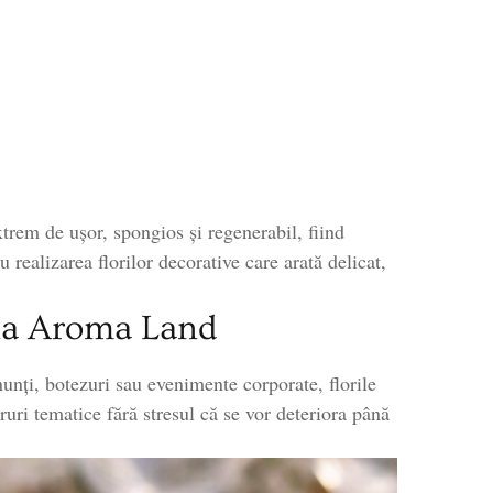
rem de ușor, spongios și regenerabil, fiind
 realizarea florilor decorative care arată delicat,
 la Aroma Land
unți, botezuri sau evenimente corporate, florile
ruri tematice fără stresul că se vor deteriora până