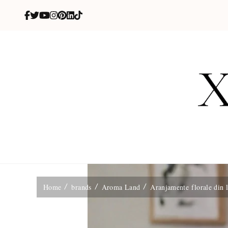
X
blog de be
Home
brands
Aroma Land
Aranjamente florale din l