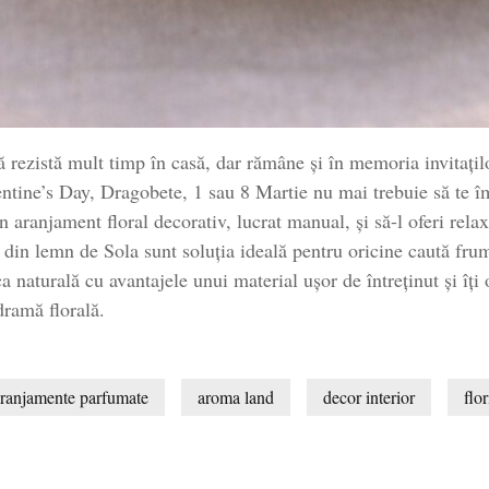
ă rezistă mult timp în casă, dar rămâne și în memoria invitațil
ntine’s Day, Dragobete, 1 sau 8 Martie nu mai trebuie să te îmb
aranjament floral decorativ, lucrat manual, și să-l oferi relaxat
din lemn de Sola sunt soluția ideală pentru oricine caută frumu
a naturală cu avantajele unui material ușor de întreținut și îți
dramă florală.
ranjamente parfumate
aroma land
decor interior
flo