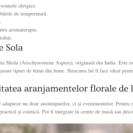
rsoanele alergice.
mbările de temperatură.
.
ntru aromaterapie.
ediul.
e Sola
ta Shola (Aeschynomene Aspera), originară din India. Este ext
șoare tipuri de lemn din lume. Structura lui îl face ideal pentru
tatea aranjamentelor florale de
 adapteze nu doar anotimpurilor, ci și evenimentelor. Pentru n
ractică și estetică. Pot fi integrate în centre de masă sau deco