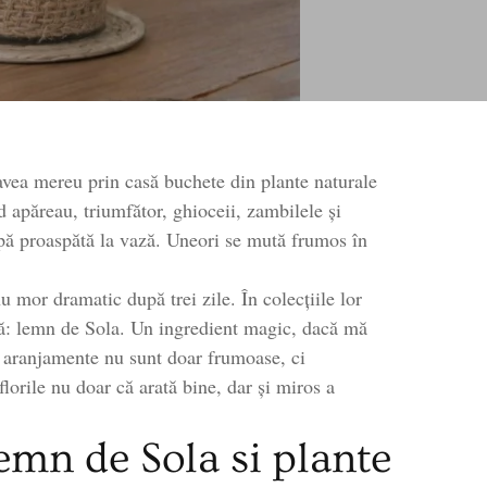
jamente
le
a avea mereu prin casă buchete din plante naturale
e
d apăreau, triumfător, ghioceii, zambilele și
ale
apă proaspătă la vază. Uneori se mută frumos în
e
u mor dramatic după trei zile. În colecțiile lor
că: lemn de Sola. Un ingredient magic, dacă mă
 aranjamente nu sunt doar frumoase, ci
lorile nu doar că arată bine, dar și miros a
lemn de Sola si plante