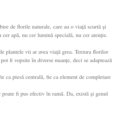
ire de florile naturale, care au o viață scurtă și
u cer apă, nu cer lumină specială, nu cer atenție.
 plantele vii ar avea viață grea. Textura florilor
 pot fi vopsite în diverse nuanțe, deci se adaptează
fie ca piesă centrală, fie ca element de completare
poate fi pus efectiv în ramă. Da, există și genul