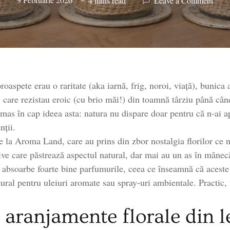
4 mins read
Leave a Comment
Aran
flora
din
lemn
de
Sola
 proaspete erau o raritate (aka iarnă, frig, noroi, viață), bunic
si
plant
 care rezistau eroic (cu brio măi!) din toamnă târziu până cân
natur
ămas în cap ideea asta: natura nu dispare doar pentru că n-ai 
uscat
nții.
e la Aroma Land, care au prins din zbor nostalgia florilor ce n
ive care păstrează aspectul natural, dar mai au un as în mâne
 absoarbe foarte bine parfumurile, ceea ce înseamnă că aceste
ural pentru uleiuri aromate sau spray-uri ambientale. Practic, f
i aranjamente florale din 