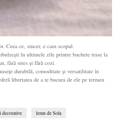
or. Ceea ce, sincer, e cam scopul.
ulzești în ultimele zile printre buchete trase la
, fără stres și fără cozi.
sețe durabilă, comoditate și versatilitate în
 oferă libertatea de a te bucura de ele pe termen
ri decorative
lemn de Sola