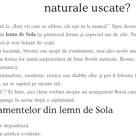
naturale uscate?
ă la „flori vii care se ofilesc cât ești tu la muncă”. Spre deoseb
lemn de Sola
din
își păstrează forma și aspectul ani de zile. N
ă-ți vezi liniștit de viață.
locuințe, birouri sau spații de evenimente, mai ales acolo unde
ar forma lor imită surprinzător de bine florile naturale. Bonus:
romatică.
nimaliste, moderne, rustice sau shabby chic și pot fi folosite 
 nu se supără pe niciun stil.
”? Ei bine, aici chiar vorbim despre un aranjament floral care 
ajunge în sertar după o săptămână.
amentelor din lemn de Sola
se degradează.
u artificii evidente.