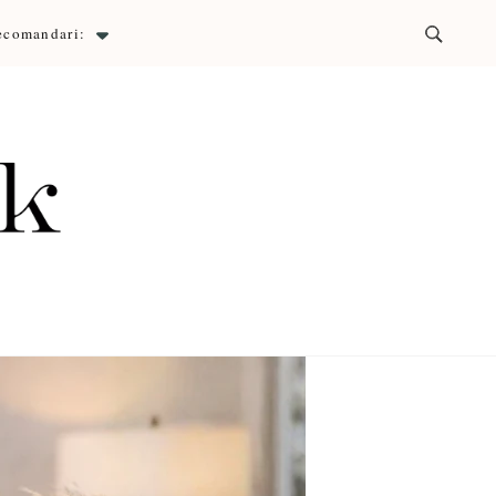
ecomandari:
ck