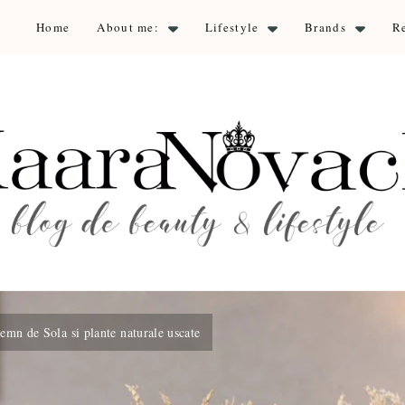
Home
About me:
Lifestyle
Brands
R
aara Nova
auty & lifestyle
emn de Sola si plante naturale uscate