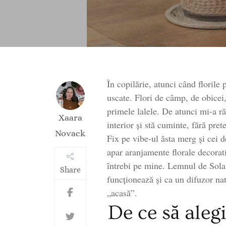
În copilărie, atunci când florile
uscate. Flori de câmp, de obicei,
primele lalele. De atunci mi-a r
Xaara
interior și stă cuminte, fără prete
Novack
Fix pe vibe-ul ăsta merg și cei d
apar aranjamente florale decorat
întrebi pe mine. Lemnul de Sola
Share
funcționează și ca un difuzor nat
„acasă”.
De ce să aleg