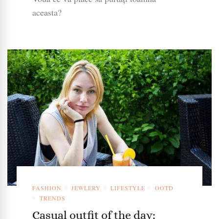
aceasta?
FASHION
JEWLERY
LIFESTYLE
OOTD
TRENDS
Casual outfit of the day: