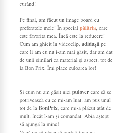
curând!
Pe final, am făcut un image board cu
pălăria
preferatele mele! În special
, care
este favorita mea. Încă este la reducere!
adidașii
Cum am ghicit în videoclip,
pe
care îi am eu nu i-am mai găsit, dar am dat
de unii similari ca material și aspect, tot de
la Bon Prix. Îmi place culoarea lor!
pulover
Și cum nu am găsit nici
care să se
potrivească cu ce mi-am luat, am pus unul
BonPrix
tot de la
, care mi-a plăcut atât de
mult, încât l-am și comandat. Abia aștept
să ajungă la mine!
Vouă ce vă place să purtați toamna