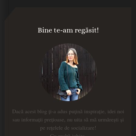
Bine te-am regăsit!
Dacă acest blog ți-a adus puțină inspirație, idei noi
sau informații prețioase, nu uita să mă urmărești și
pe rețelele de socializare!
Cu multă iubire,