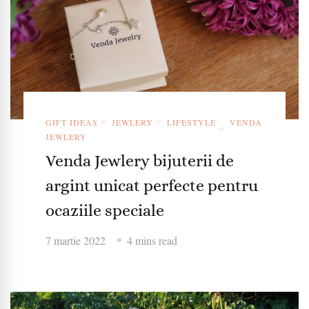
GIFT IDEAS
JEWLERY
LIFESTYLE
VENDA
JEWLERY
Venda Jewlery bijuterii de
argint unicat perfecte pentru
ocaziile speciale
7 martie 2022
4 mins read