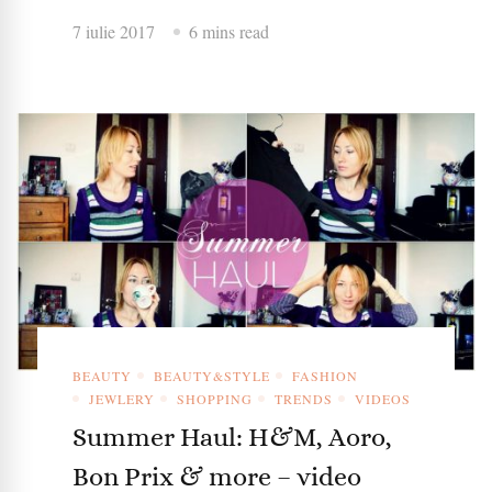
7 iulie 2017
6 mins read
BEAUTY
BEAUTY&STYLE
FASHION
JEWLERY
SHOPPING
TRENDS
VIDEOS
Summer Haul: H&M, Aoro,
Bon Prix & more – video