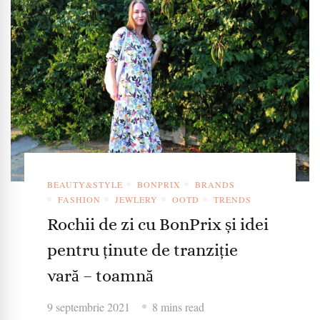
BEAUTY&STYLE
BONPRIX
BRANDS
FASHION
JEWLERY
OOTD
TRENDS
Rochii de zi cu BonPrix și idei
pentru ținute de tranziție
vară – toamnă
9 septembrie 2021
8 mins read