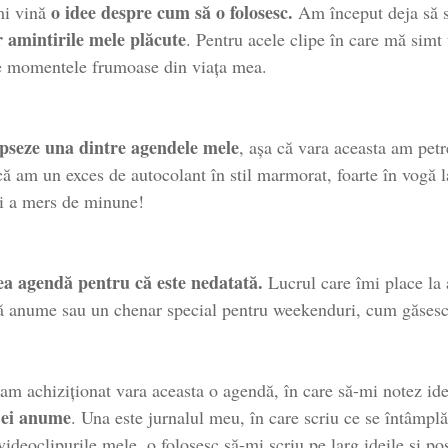
o idee despre cum să o folosesc.
mi vină
Am început deja să sc
r amintirile mele plăcute
. Pentru acele clipe în care mă simt
e momentele frumoase din viața mea.
apseze una dintre agendele mele
, așa că vara aceasta am petr
ă am un exces de autocolant în stil marmorat, foarte în vogă l
Și a mers de minune!
a agendă pentru că este nedatată.
Lucrul care îmi place la 
ată anume sau un chenar special pentru weekenduri, cum găsesc 
m achiziționat vara aceasta o agendă, în care să-mi notez id
 ei anume
. Una este jurnalul meu, în care scriu ce se întâmpl
 videoclipurile mele, o folosesc să-mi scriu pe larg ideile și p