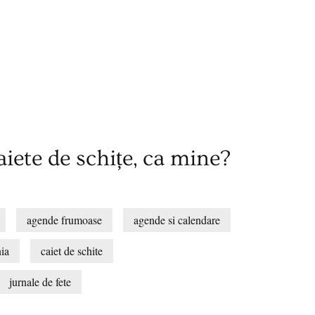
aiete de schițe, ca mine?
agende frumoase
agende si calendare
nia
caiet de schite
jurnale de fete