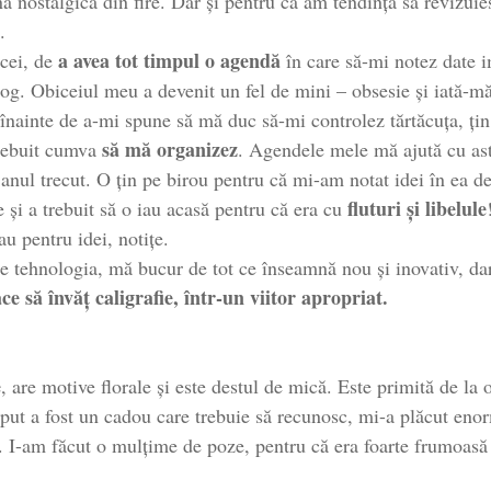
ă nostalgică din fire. Dar și pentru că am tendința să revizuies
.
a avea tot timpul o agendă
cei, de
în care să-mi notez date i
log. Obiceiul meu a devenit un fel de mini – obsesie și iată-mă
 înainte de a-mi spune să mă duc să-mi controlez tărtăcuța, țin
să mă organizez
trebuit cumva
. Agendele mele mă ajută cu as
anul trecut. O țin pe birou pentru că mi-am notat idei în ea de 
fluturi și libelule
le și a trebuit să o iau acasă pentru că era cu
au pentru idei, notițe.
e tehnologia, mă bucur de tot ce înseamnă nou și inovativ, dar
ce să învăț caligrafie, într-un viitor apropriat.
e
, are motive florale și este destul de mică. Este primită de la
ceput a fost un cadou care trebuie să recunosc, mi-a plăcut eno
. I-am făcut o mulțime de poze, pentru că era foarte frumoasă