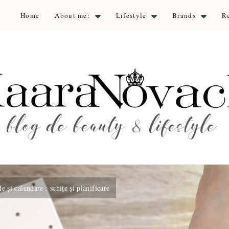
Home
About me:
Lifestyle
Brands
R
aara Nova
auty & lifestyle
e și calendare : schițe și planificare