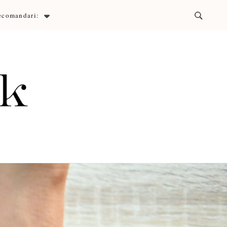
ecomandari:
ck