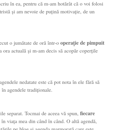
riu în ea, pentru că m-am hotărât că o voi folosi
 tristă și am nevoie de puțină motivație, de un
operație de pimpuit
ecut o jumătate de oră într-o
a ora actuală și m-am decis să acopăr coperțile
agendele nedatate este că pot nota în ele fără să
în agendele tradiționale.
fiecare
eile separat. Tocmai de aceea vă spun,
ă în viața mea din când în când. O altă agendă,
ostările pe blog și agenda marmorată care este