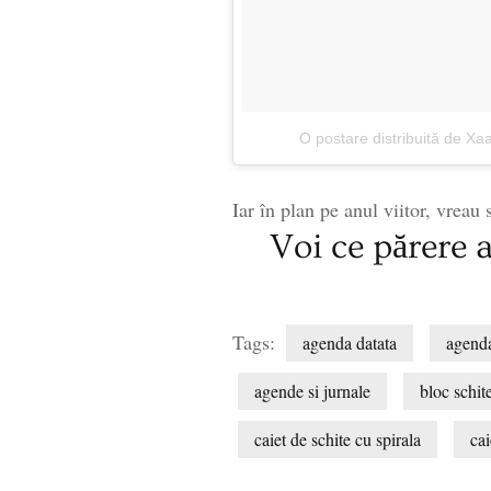
O postare distribuită de 
Iar în plan pe anul viitor, vreau
Voi ce părere a
Tags:
agenda datata
agenda
agende si jurnale
bloc schit
caiet de schite cu spirala
cai