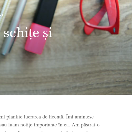
YLE
schițe și
e,
are
i planific lucrarea de licență. Îmi amintesc
care
sau luam notițe importante în ea. Am păstrat-o