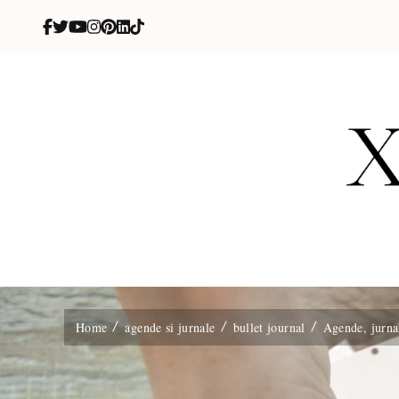
X
blog de be
Home
agende si jurnale
bullet journal
Agende, jurnal