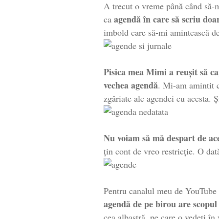
A trecut o vreme până când să-
agendă în care să scriu doa
ca
imbold care să-mi amintească d
Pisica mea Mimi a reușit să c
vechea agendă
. Mi-am amintit c
zgâriate ale agendei cu acesta. 
Nu voiam să mă despart de ace
țin cont de vreo restricție. O d
Pentru canalul meu de YouTube a
agendă de pe birou are scopul
cea albastră, pe care o vedeți în