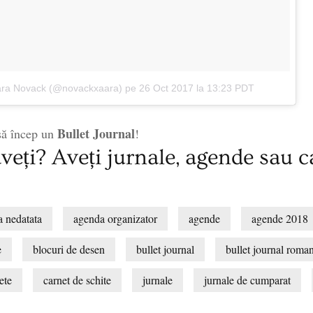
Xaara Novack (@novackxaara) pe
26 Oct 2017 la 13:23 PDT
Bullet Journal
 să încep un
!
veți? Aveți jurnale, agende sau c
 nedatata
agenda organizator
agende
agende 2018
e
blocuri de desen
bullet journal
bullet journal roma
ete
carnet de schite
jurnale
jurnale de cumparat