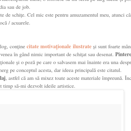
dia sau de job.
te de schițe. Cel mic este pentru amuzamentul meu, atunci câ
ocă / acuarele.
citate motivaționale ilustrate
blog, conține
și sunt foarte mân
Pintere
 venea în gând nimic important de schițat sau desenat.
aționale și o poză pe care o salvasem mai înainte era una de
merg pe conceptul acesta, dar ideea principală este citatul.
laj
, astfel că am să mixez toate aceste materiale împreună. Înc
t timp să-mi dezvolt ideile artistice.