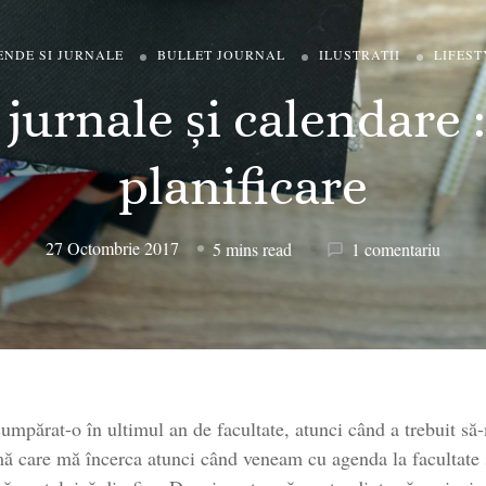
ENDE SI JURNALE
BULLET JOURNAL
ILUSTRATII
LIFEST
jurnale și calendare : 
planificare
la
27 Octombrie 2017
5 mins read
1 comentariu
Agend
jurnale
și
calend
:
schițe
părat-o în ultimul an de facultate, atunci când a trebuit să-m
și
planifi
mă care mă încerca atunci când veneam cu agenda la facultate 