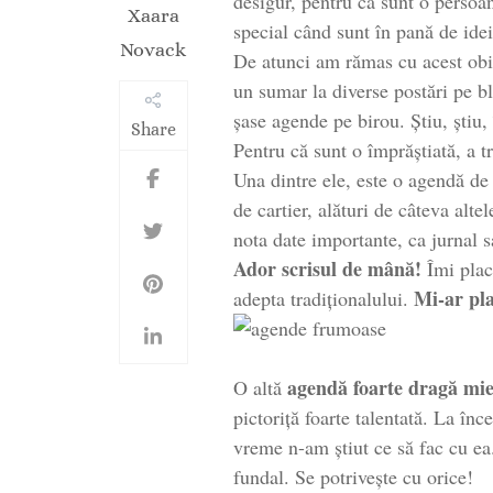
desigur, pentru că sunt o persoan
Xaara
special când sunt în pană de idei
Novack
De atunci am rămas cu acest obi
un sumar la diverse postări pe b
șase agende pe birou. Știu, știu,
Share
Pentru că sunt o împrăștiată, a 
Una dintre ele, este o agendă de 
de cartier, alături de câteva alte
nota date importante, ca jurnal s
Ador scrisul de mână!
Îmi plac
Mi-ar pla
adepta tradiționalului.
agendă foarte dragă mi
O altă
pictoriță foarte talentată. La în
vreme n-am știut ce să fac cu ea
fundal. Se potrivește cu orice!