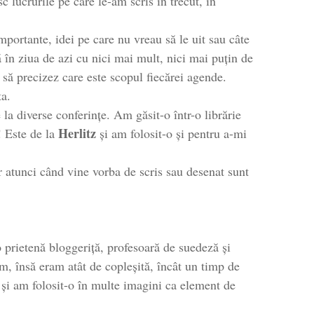
c lucrurile pe care le-am scris în trecut, în
mportante, idei pe care nu vreau să le uit sau câte
 în ziua de azi cu nici mai mult, nici mai puțin de
 să precizez care este scopul fiecărei agende.
ta.
la diverse conferințe. Am găsit-o într-o librărie
Herlitz
! Este de la
și am folosit-o și pentru a-mi
 atunci când vine vorba de scris sau desenat sunt
 o prietenă bloggeriță, profesoară de suedeză și
rm, însă eram atât de copleșită, încât un timp de
 și am folosit-o în multe imagini ca element de