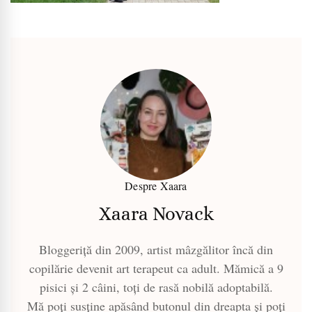
Despre Xaara
Xaara Novack
Bloggeriță din 2009, artist mâzgălitor încă din
copilărie devenit art terapeut ca adult. Mămică a 9
pisici și 2 câini, toți de rasă nobilă adoptabilă.
Mă poți susține apăsând butonul din dreapta și poți