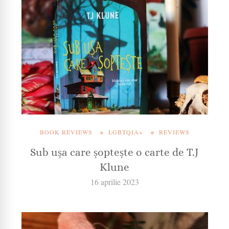
BOOK REVIEWS
LGBTQIA+
REVIEWS
Sub ușa care șoptește o carte de T.J
Klune
16 aprilie 2023