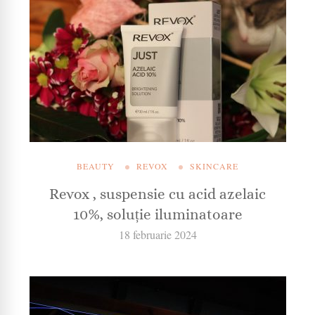
BEAUTY
REVOX
SKINCARE
Revox , suspensie cu acid azelaic
10%, soluție iluminatoare
18 februarie 2024