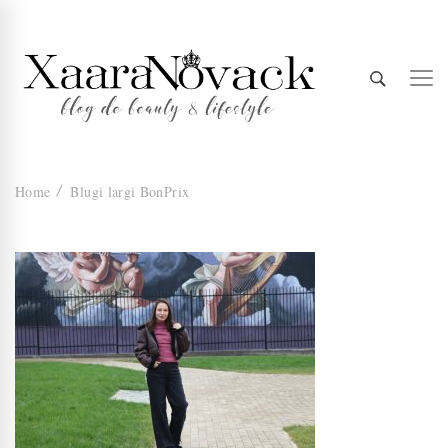
Xaara
blog de beauty & lifestyle
Home
Blugi largi BonPrix
Novack