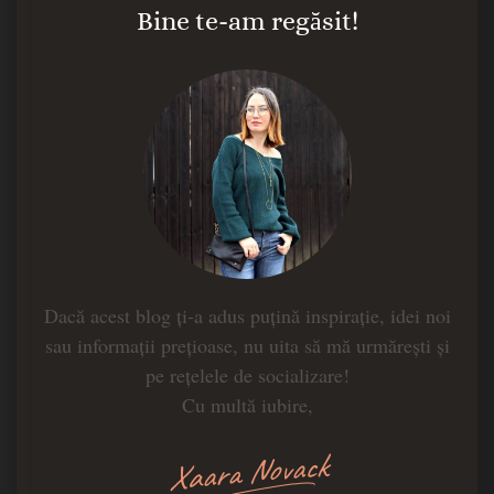
Bine te-am regăsit!
Dacă acest blog ți-a adus puțină inspirație, idei noi
sau informații prețioase, nu uita să mă urmărești și
pe rețelele de socializare!
Cu multă iubire,
Xaara Novack