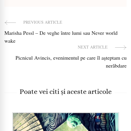
PREVIOUS ARTICLE
Post
Marisha Pessl – De veghe între lumi sau Never world
Navigation
wake
NEXT ARTICLE
Picnicul Avincis, evenimentul pe care îl așteptam cu
nerăbdare
Poate vei citi și aceste articole