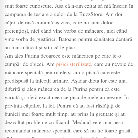
delicioase
sunt foarte cunoscute. Așa că n-am ezitat să mă înscriu în
care
campania de testare a celor de la BuzzStore. Am doi
protejează
căței, de rasă comună aș zice, care nu sunt deloc
sănătatea
pretențioși, nici când vine vorba de mâncare, nici când
orală
vine vorba de gustărici. Batoane pentru sănătatea dentară
a
au mai mâncat și știu că le plac.
cățeilor
Am ales Purina deoarece este mâncarea pe care le-o
cumpăr de obicei. Am
pisici sterilizate
, care au nevoie de
mâncare specială pentru ele și am o pisică care este
predispusă la infecții urinare. Așadar dieta lor este una
diferită și aleg mâncarea de la Purina pentru că este
variată și oferă exact ceea ce pisicile mele au nevoie. În
privința cățeilor, la fel. Pentru că au fost răsfățați de
bunicii mei foarte mult timp, au prins în greutate și au
dezvoltat probleme cu ficatul. Medicul veterinar ne-a
recomandat mâncare specială, care să nu fie foarte grasă,