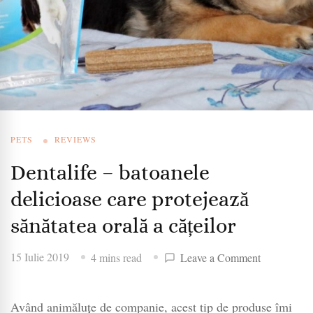
PETS
REVIEWS
Dentalife – batoanele
delicioase care protejează
sănătatea orală a cățeilor
on
15 Iulie 2019
4 mins read
Leave a Comment
Dentalife
–
Având animăluțe de companie, acest tip de produse îmi
batoanele