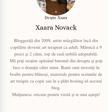
Despre Xaara
Xaara Novack
Bloggeriță din 2009, artist mâzgălitor încă din
copilărie devenit art terapeut ca adult. Mămică a 9
pisici și 2 câini, toți de rasă nobilă adoptabilă.
Mă poți susține apăsând butonul din dreapta și poți
face o donație către mine. Banii sunt investiți în
boabe pentru blănoși, materiale pentru sesiunile de
art terapie cu copii sau în a plăti hosting-ul acestui
blog.
Mulțumesc oricum pentru vizită și te mai aștept!