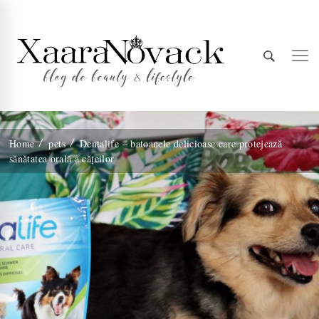
Xaara
blog de beauty & lifestyle
Home
pets
Dentalife – batoanele delicioase care protejează
sănătatea orală a cățeilor
Novack