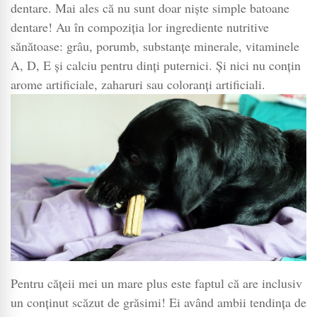
dentare. Mai ales că nu sunt doar niște simple batoane
dentare! Au în compoziția lor ingrediente nutritive
sănătoase: grâu, porumb, substanțe minerale, vitaminele
A, D, E și calciu pentru dinți puternici. Și nici nu conțin
arome artificiale, zaharuri sau coloranți artificiali.
Pentru cățeii mei un mare plus este faptul că are inclusiv
un conținut scăzut de grăsimi! Ei având ambii tendința de