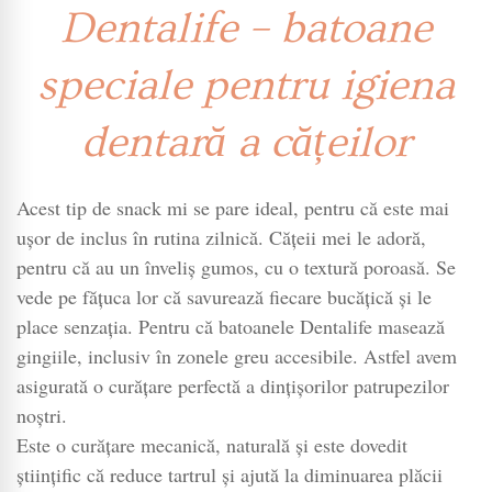
Dentalife – batoane
speciale pentru igiena
dentară a cățeilor
Acest tip de snack mi se pare ideal, pentru că este mai
ușor de inclus în rutina zilnică. Cățeii mei le adoră,
pentru că au un înveliș gumos, cu o textură poroasă. Se
vede pe fățuca lor că savurează fiecare bucățică și le
place senzația. Pentru că batoanele Dentalife masează
gingiile, inclusiv în zonele greu accesibile. Astfel avem
asigurată o curățare perfectă a dințișorilor patrupezilor
noștri.
Este o curățare mecanică, naturală și este dovedit
științific că reduce tartrul și ajută la diminuarea plăcii