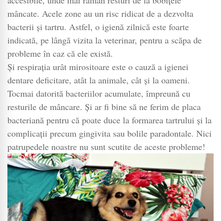
mâncate. Acele zone au un risc ridicat de a dezvolta
bacterii și tartru. Astfel, o igienă zilnică este foarte
indicată, pe lângă vizita la veterinar, pentru a scăpa de
probleme în caz că ele există.
Și respirația urât mirositoare este o cauză a igienei
dentare deficitare, atât la animale, cât și la oameni.
Tocmai datorită bacteriilor acumulate, împreună cu
resturile de mâncare. Și ar fi bine să ne ferim de placa
bacteriană pentru că poate duce la formarea tartrului și la
complicații precum gingivita sau bolile paradontale. Nici
patrupedele noastre nu sunt scutite de aceste probleme!