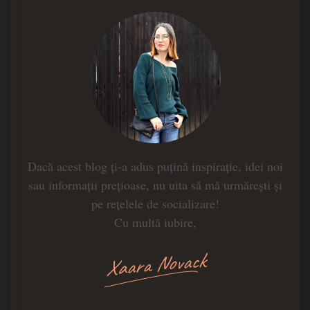
Dacă acest blog ți-a adus puțină inspirație, idei noi
sau informații prețioase, nu uita să mă urmărești și
pe rețelele de socializare!
Cu multă iubire,
Xaara Novack