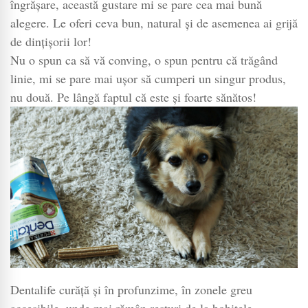
îngrășare, această gustare mi se pare cea mai bună
alegere. Le oferi ceva bun, natural și de asemenea ai grijă
de dințișorii lor!
Nu o spun ca să vă conving, o spun pentru că trăgând
linie, mi se pare mai ușor să cumperi un singur produs,
nu două. Pe lângă faptul că este și foarte sănătos!
Dentalife curăță și în profunzime, în zonele greu
accesibile, unde mai rămân resturi de la bobițele