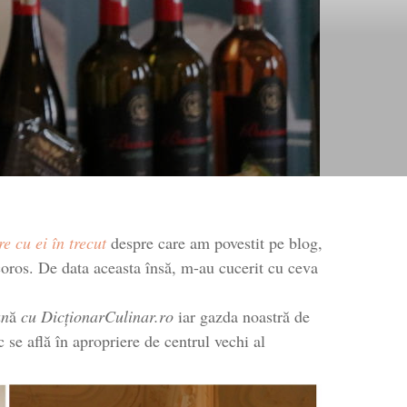
easca
eturi
e cu ei în trecut
despre care am povestit pe blog,
coros. De data aceasta însă, m-au cucerit cu ceva
un
ă
cu DicționarCulinar.ro
iar gazda noastră de
c se află în apropriere de centrul vechi al