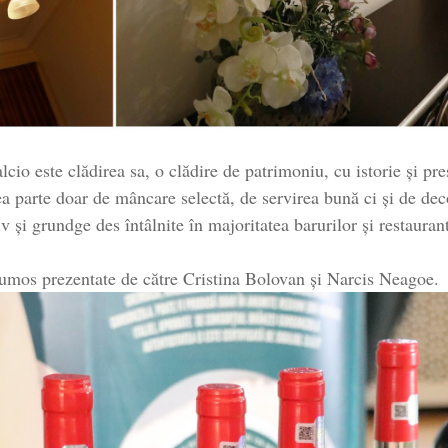
alcio este clădirea sa, o clădire de patrimoniu, cu istorie și pr
a parte doar de mâncare selectă, de servirea bună ci și de deco
 și grundge des întâlnite în majoritatea barurilor și restauran
umos prezentate de către Cristina Bolovan și Narcis Neagoe.