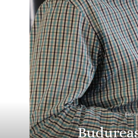
DEGUS
Budureas