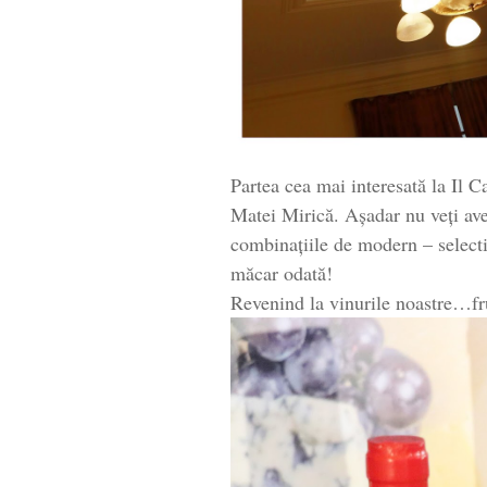
Partea cea mai interesată la Il C
Matei Mirică. Așadar nu veți ave
combinațiile de modern – selectiv
măcar odată!
Revenind la vinurile noastre…fr