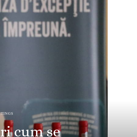
STINGS
ri cum se