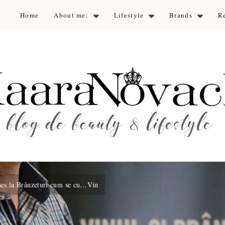
Home
About me:
Lifestyle
Brands
R
aara Nova
auty & lifestyle
es la Brânzeturi cum se cu…Vin