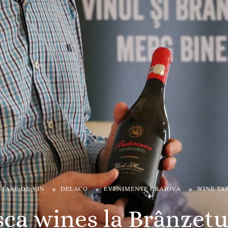
TARE DE VIN
DELACO
EVENIMENTE CRAIOVA
WINE TA
ca wines la Brânzetu