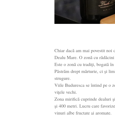
Chiar dacă am mai povestit noi 
Dealu Mare. O zonă cu rădăcini a
Este o zonă cu tradiți, bogată în
Păstrăm drept mărturie, ci și lim
strugure.
Viile Buduresca se întind pe o z
vițele vechi.
Zona mirifică cuprinde dealuri și
și 400 metri. Lucru care favoriz
vinuri albe fructate și aromate.