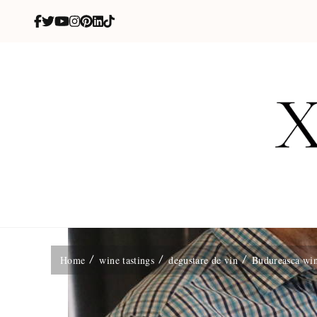
X
blog de be
Home
wine tastings
degustare de vin
Budureasca win