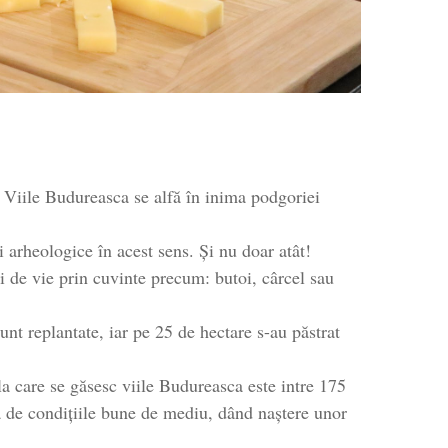
 Viile Budureasca se alfă în inima podgoriei
i arheologice în acest sens. Și nu doar atât!
ei de vie prin cuvinte precum: butoi, cârcel sau
nt replantate, iar pe 25 de hectare s-au păstrat
 la care se găsesc viile Budureasca este intre 175
ră de condițiile bune de mediu, dând naștere unor