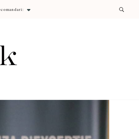
ecomandari:
ck