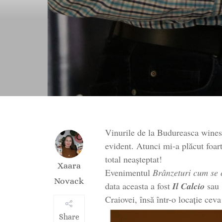
Vinurile de la Budureasca wines
evident. Atunci mi-a plăcut foar
total neașteptat!
Xaara
Evenimentul
Brânzeturi cum se 
Novack
data aceasta a fost
Il Calcio
sau
Craiovei, însă într-o locație cev
Share