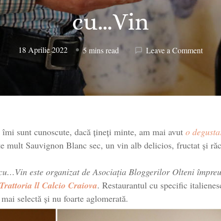
cu…Vin
on
18 Aprilie 2022
5 mins read
Leave a Comment
Budur
wines
la
Brânz
cum
se
 îmi sunt cunoscute, dacă țineți minte, am mai avut
o degustar
cu…
Vin
te mult Sauvignon Blanc sec, un vin alb delicios, fructat și ră
cu…Vin este organizat de Asociația Bloggerilor Olteni împre
Trattoria ll Calcio Craiova
. Restaurantul cu specific italienes
a mai selectă și nu foarte aglomerată.