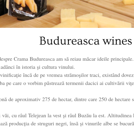
Budureasca wines
despre Crama Budureasca am să reiau măcar ideile principale.
dânci în istoria și cultura vinului.
 vinificație încă de pe vremea strămoșilor traci, existând dovez
ba pe care o vorbim păstrează termenii dacici ai cultivării viț
onă de aproximativ 275 de hectar, dintre care 250 de hectare su
 văi, cu râul Telejean la vest și râul Buzău la est. Altitudinea
ează producția de struguri negri, însă și vinurile albe se bucu