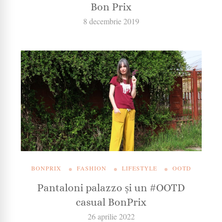
Bon Prix
8 decembrie 2019
BONPRIX
FASHION
LIFESTYLE
OOTD
Pantaloni palazzo și un #OOTD
casual BonPrix
26 aprilie 2022