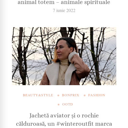
animal totem – animale spirituale
7 iunie 2022
BEAUTY&STYLE
BONPRIX
FASHION
OOTD
Jachetă aviator și o rochie
călduroasă, un #winteroutfit marca