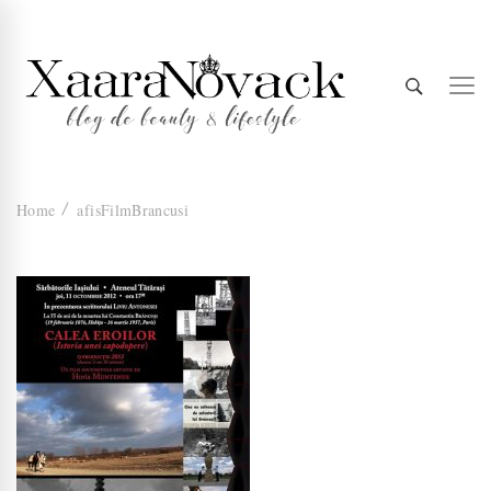
Xaara
blog de beauty & lifestyle
Home
afisFilmBrancusi
Novack