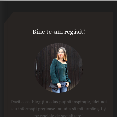
Bine te-am regăsit!
Dacă acest blog ți-a adus puțină inspirație, idei noi
sau informații prețioase, nu uita să mă urmărești și
pe rețelele de socializare!