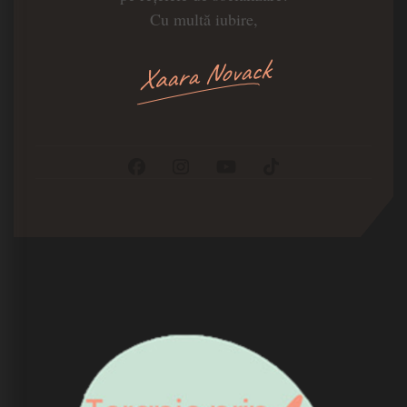
Cu multă iubire,
Xaara Novack