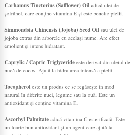
Carhamus Tinctorius (Safflower) Oil
adică ulei de
șofrănel, care conține vitamina E și este benefic pielii.
Simmondsia Chinensis (Jojoba) Seed Oil
sau ulei de
jojoba extras din arborele cu același nume. Are efect
emolient și intens hidratant.
Caprylic / Capric Triglyceride
este derivat din uleiul de
nucă de cocos. Ajută la hidratarea intensă a pielii.
Tocopherol
este un produs ce se regăsește în mod
natural în diferite nuci, legume sau la ouă. Este un
antioxidant și conține vitamina E.
Ascorbyl Palmitate
adică vitamina C esterificată. Este
un foarte bun antioxidant și un agent care ajută la