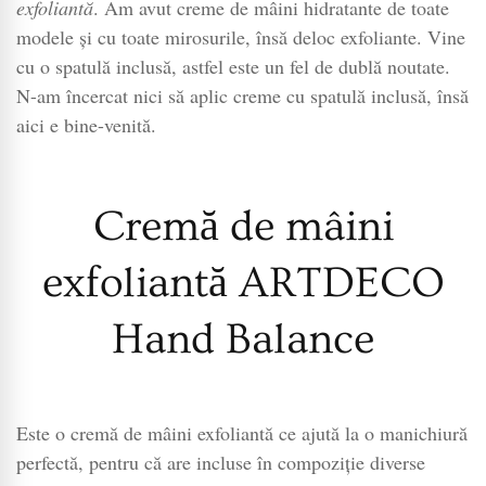
ARTDEC
exfoliantă
. Am avut creme de mâini hidratante de toate
Hand
modele și cu toate mirosurile, însă deloc exfoliante. Vine
Balance
cu o spatulă inclusă, astfel este un fel de dublă noutate.
N-am încercat nici să aplic creme cu spatulă inclusă, însă
aici e bine-venită.
Cremă de mâini
exfoliantă ARTDECO
Hand Balance
Este o cremă de mâini exfoliantă ce ajută la o manichiură
perfectă, pentru că are incluse în compoziție diverse