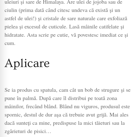
uleiuri și sare de Himalaya. Are ulei de jojoba sau de
ciulin (prima dată când citesc undeva că există și un
astfel de ulei!) și cristale de sare naturale care exfoliază
pielea și excesul de cuticule. Lasă mâinile catifelate și
hidratate. Asta scrie pe cutie, vă povestesc imediat ce și
cum.
Aplicare
Se ia produs cu spatula, cam cât un bob de strugure și se
pune în palmă. După care îl distribui pe toată zona
mâinilor, frecând blând. Blând nu viguros, produsul este
spornic, destul de dur așa că trebuie avut grijă. Mai ales
dacă sunteți ca mine, predispuse la mici tăieturi sau la
zgârieturi de pisici…