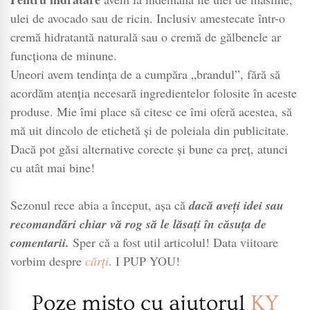
ulei de avocado sau de ricin. Inclusiv amestecate într-o
cremă hidratantă naturală sau o cremă de gălbenele ar
funcționa de minune.
Uneori avem tendința de a cumpăra „brandul”, fără să
acordăm atenția necesară ingredientelor folosite în aceste
produse. Mie îmi place să citesc ce îmi oferă acestea, să
mă uit dincolo de etichetă și de poleiala din publicitate.
Dacă pot găsi alternative corecte și bune ca preț, atunci
cu atât mai bine!
Sezonul rece abia a început, așa că
dacă aveți idei sau
recomandări chiar vă rog să le lăsați în căsuța de
comentarii.
Sper că a fost util articolul! Data viitoare
vorbim despre
cărți
. I PUP YOU!
Poze mișto cu ajutorul
KY