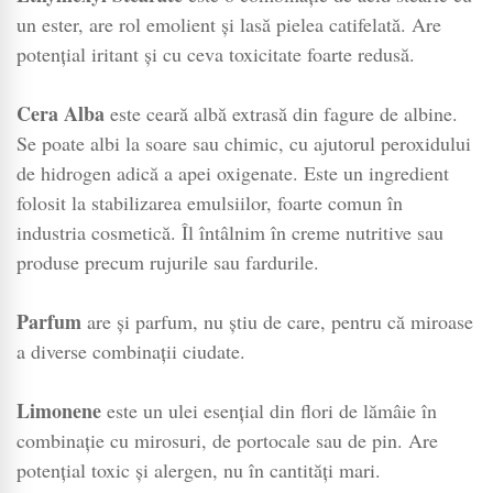
un ester, are rol emolient și lasă pielea catifelată. Are
potențial iritant și cu ceva toxicitate foarte redusă.
Cera Alba
este ceară albă extrasă din fagure de albine.
Se poate albi la soare sau chimic, cu ajutorul peroxidului
de hidrogen adică a apei oxigenate. Este un ingredient
folosit la stabilizarea emulsiilor, foarte comun în
industria cosmetică. Îl întâlnim în creme nutritive sau
produse precum rujurile sau fardurile.
Parfum
are și parfum, nu știu de care, pentru că miroase
a diverse combinații ciudate.
Limonene
este un ulei esențial din flori de lămâie în
combinație cu mirosuri, de portocale sau de pin. Are
potențial toxic și alergen, nu în cantități mari.