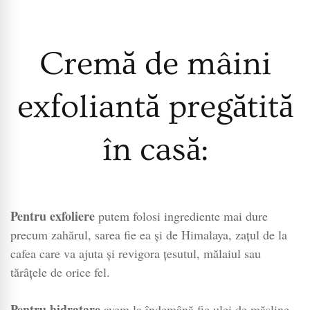
Cremă de mâini
exfoliantă pregătită
în casă:
Pentru exfoliere
putem folosi ingrediente mai dure
precum zahărul, sarea fie ea și de Himalaya, zațul de la
cafea care va ajuta și revigora țesutul, mălaiul sau
tărâțele de orice fel.
Pentru hidratare
avem la îndemână fie ulei de măsline,