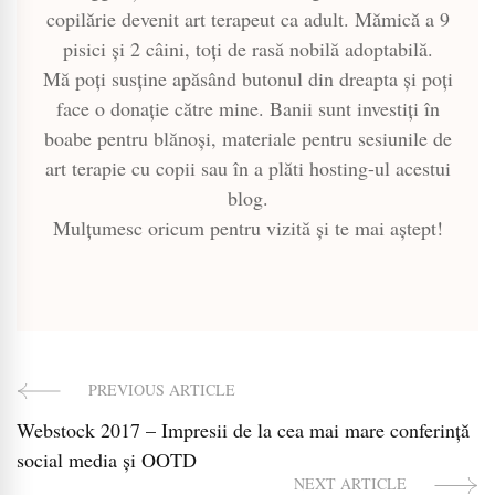
copilărie devenit art terapeut ca adult. Mămică a 9
pisici și 2 câini, toți de rasă nobilă adoptabilă.
Mă poți susține apăsând butonul din dreapta și poți
face o donație către mine. Banii sunt investiți în
boabe pentru blănoși, materiale pentru sesiunile de
art terapie cu copii sau în a plăti hosting-ul acestui
blog.
Mulțumesc oricum pentru vizită și te mai aștept!
PREVIOUS ARTICLE
Post
Webstock 2017 – Impresii de la cea mai mare conferință
Navigation
social media și OOTD
NEXT ARTICLE