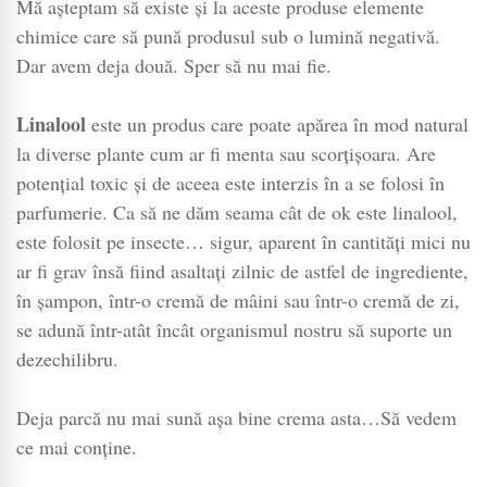
Mă așteptam să existe și la aceste produse elemente
chimice care să pună produsul sub o lumină negativă.
Dar avem deja două. Sper să nu mai fie.
Linalool
este un produs care poate apărea în mod natural
la diverse plante cum ar fi menta sau scorțișoara. Are
potențial toxic și de aceea este interzis în a se folosi în
parfumerie. Ca să ne dăm seama cât de ok este linalool,
este folosit pe insecte… sigur, aparent în cantități mici nu
ar fi grav însă fiind asaltați zilnic de astfel de ingrediente,
în șampon, într-o cremă de mâini sau într-o cremă de zi,
se adună într-atât încât organismul nostru să suporte un
dezechilibru.
Deja parcă nu mai sună așa bine crema asta…Să vedem
ce mai conține.