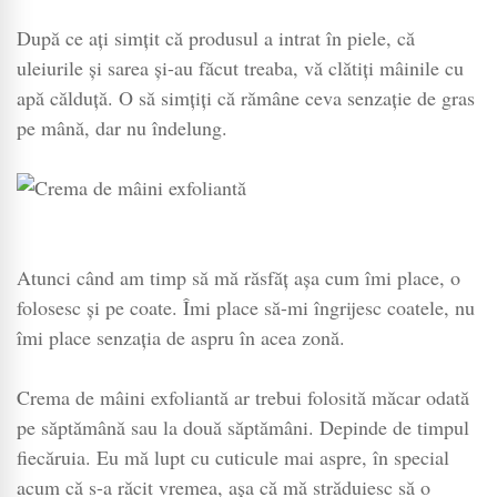
După ce ați simțit că produsul a intrat în piele, că
uleiurile și sarea și-au făcut treaba, vă clătiți mâinile cu
apă călduță. O să simțiți că rămâne ceva senzație de gras
pe mână, dar nu îndelung.
Atunci când am timp să mă răsfăț așa cum îmi place, o
folosesc și pe coate. Îmi place să-mi îngrijesc coatele, nu
îmi place senzația de aspru în acea zonă.
Crema de mâini exfoliantă ar trebui folosită măcar odată
pe săptămână sau la două săptămâni. Depinde de timpul
fiecăruia. Eu mă lupt cu cuticule mai aspre, în special
acum că s-a răcit vremea, așa că mă străduiesc să o