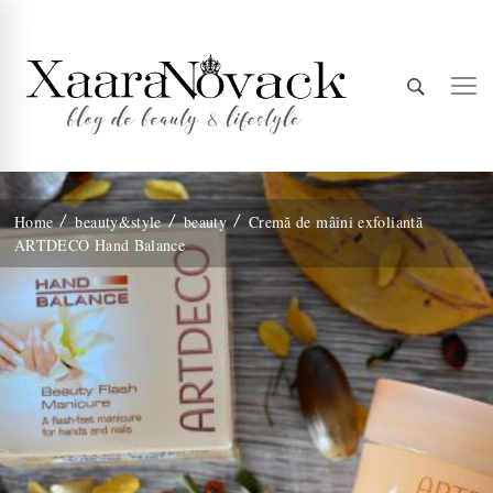
Xaara
blog de beauty & lifestyle
Home
beauty&style
beauty
Cremă de mâini exfoliantă
ARTDECO Hand Balance
Novack