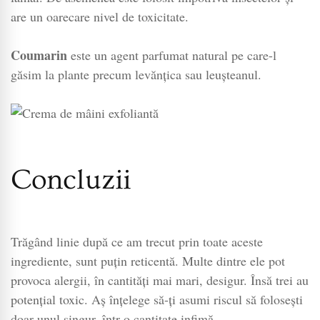
are un oarecare nivel de toxicitate.
Coumarin
este un agent parfumat natural pe care-l
găsim la plante precum levănțica sau leușteanul.
Concluzii
Trăgând linie după ce am trecut prin toate aceste
ingrediente, sunt puțin reticentă. Multe dintre ele pot
provoca alergii, în cantități mai mari, desigur. Însă trei au
potențial toxic. Aș înțelege să-ți asumi riscul să folosești
doar unul singur, într-o cantitate infimă.