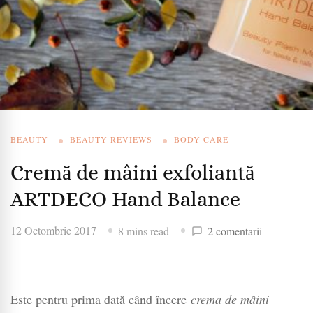
BEAUTY
BEAUTY REVIEWS
BODY CARE
Cremă de mâini exfoliantă
ARTDECO Hand Balance
la
12 Octombrie 2017
8 mins read
2 comentarii
Cremă
de
mâini
exfoliantă
Este pentru prima dată când încerc
crema de mâini