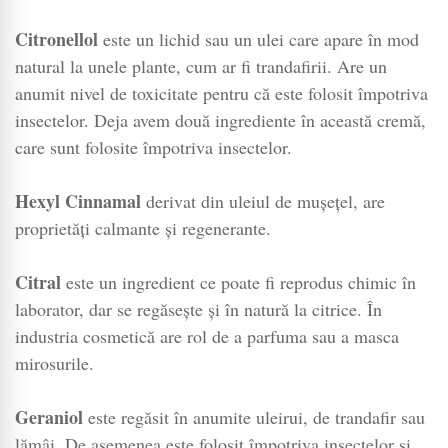
Citronellol
este un lichid sau un ulei care apare în mod
natural la unele plante, cum ar fi trandafirii. Are un
anumit nivel de toxicitate pentru că este folosit împotriva
insectelor. Deja avem două ingrediente în această cremă,
care sunt folosite împotriva insectelor.
Hexyl Cinnamal
derivat din uleiul de mușețel, are
proprietăți calmante și regenerante.
Citral
este un ingredient ce poate fi reprodus chimic în
laborator, dar se regăsește și în natură la citrice. În
industria cosmetică are rol de a parfuma sau a masca
mirosurile.
Geraniol
este regăsit în anumite uleirui, de trandafir sau
lămâi. De asemenea este folosit împotriva insectelor și