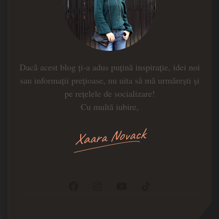
Dacă acest blog ți-a adus puțină inspirație, idei noi
sau informații prețioase, nu uita să mă urmărești și
pe rețelele de socializare!
Cu multă iubire,
Xaara Novack