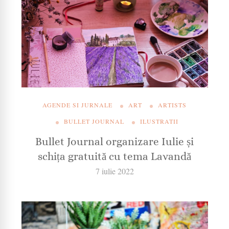
AGENDE SI JURNALE
ART
ARTISTS
BULLET JOURNAL
ILUSTRATII
Bullet Journal organizare Iulie și
schița gratuită cu tema Lavandă
7 iulie 2022