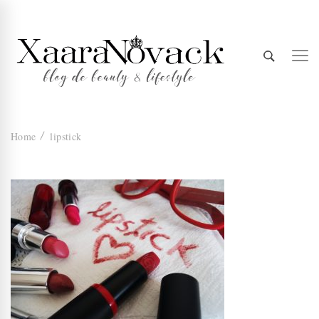
Xaara
blog de beauty & lifestyle
Home
lipstick
Novack