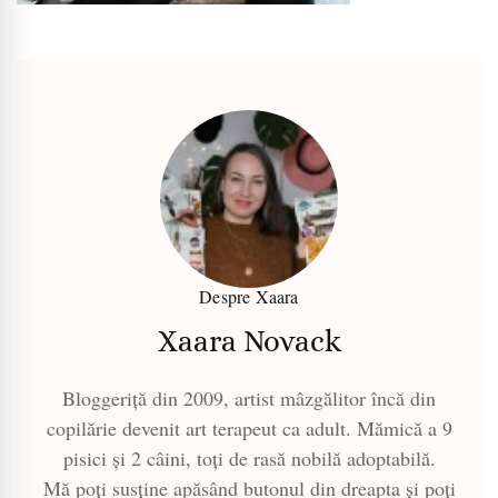
Despre Xaara
Xaara Novack
Bloggeriță din 2009, artist mâzgălitor încă din
copilărie devenit art terapeut ca adult. Mămică a 9
pisici și 2 câini, toți de rasă nobilă adoptabilă.
Mă poți susține apăsând butonul din dreapta și poți