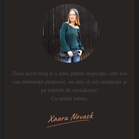
Dacă acest blog ți-a adus puțină inspirație, idei noi
sau informații prețioase, nu uita să mă urmărești și
pe rețelele de socializare!
Cu multă iubire,
Xaara Novack