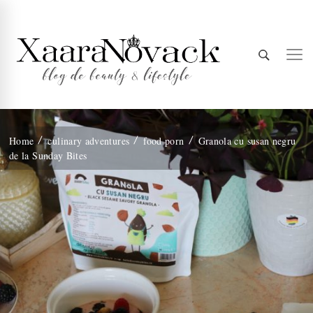
Xaara
blog de beauty & lifestyle
Home
culinary adventures
food porn
Granola cu susan negru
de la Sunday Bites
Novack