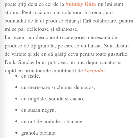
negru
Sunday Bites
poate știți deja că cei de la
nu îmi sunt
de
străini. Pentru că am mai colaborat în trecut, am
la
comandat de la ei produse chiar și fără colaborare, pentru
Sunday
mi se par delicioase și sănătoase.
Bites
Iar recent am descoperit o categorie interesantă de
produse de tip granola, pe care le-au lansat. Sunt destul
de variate și zic eu că găsiți ceva pentru toate gusturile.
De la Sunday bites poti avea un mic dejun sanatos si
rapid cu urmatoarele combinatii de
Granola
:
cu fistic,
cu merisoare si chipusi de cocos,
cu migdale, stafide si cacao,
cu susan negru,
cu unt de arahide si banane,
granola picanta.