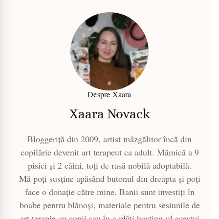
Despre Xaara
Xaara Novack
Bloggeriță din 2009, artist mâzgălitor încă din
copilărie devenit art terapeut ca adult. Mămică a 9
pisici și 2 câini, toți de rasă nobilă adoptabilă.
Mă poți susține apăsând butonul din dreapta și poți
face o donație către mine. Banii sunt investiți în
boabe pentru blănoși, materiale pentru sesiunile de
art terapie cu copii sau în a plăti hosting-ul acestui