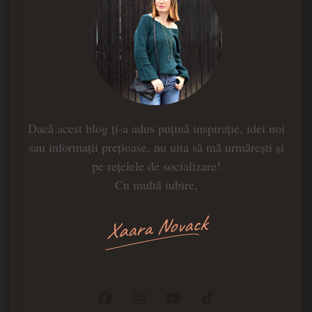
Dacă acest blog ți-a adus puțină inspirație, idei noi
sau informații prețioase, nu uita să mă urmărești și
pe rețelele de socializare!
Cu multă iubire,
Xaara Novack