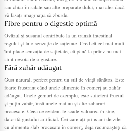
sau chiar în salate sau alte preparate dulci, mai ales dacă
vă lăsați imaginația să zburde.
Fibre pentru o digestie optimă
Ovăzul și susanul contribuie la un tranzit intestinal
regulat și la o senzație de sațietate. Cred că cel mai mult
îmi place senzația de sațietate, că până la prânz nu mai
simt nevoia de o gustare.
Fără zahăr adăugat
Gust natural, perfect pentru un stil de viață sănătos. Este
foarte frustrant când unele alimente în comerț au zahăr
adăugat. Unele gemuri de exemplu, este suficient fructul
și puțin zahăr, însă unele mai au și alte zaharuri
procesate. Ceea ce evident le scade valoarea în sine,
datorită gustului artificial. Cei care ați prins ani de zile
cu alimente slab procesate în comerț, deja recunoașteți că