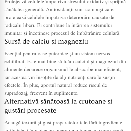
Protejează celulele împotriva stresului oxidativ și sprijină
sănătatea generală. Antioxidanții sunt compuși care
protejează celulele împotriva deteriorării cauzate de
radicalii liberi. Ei contribuie la întărirea sistemului
imunitar și încetinesc procesul de îmbătrânire celulară.
Sursă de calciu și magneziu
Esențial pentru oase puternice și un sistem nervos
echilibrat. Este mai bine să luăm calciul și magneziul din
alimente deoarece organismul le absoarbe mai eficient,
iar acestea vin însoțite de alți nutrienți care le susțin
efectele. În plus, aportul natural reduce riscul de
supradozaj, frecvent în suplimente.
Alternativă sănătoasă la crutoane și
gustări procesate
Adaugă textură și gust preparatelor tale fără ingrediente
artificiale. Cum ziceam, merg de minune cu supe cremă