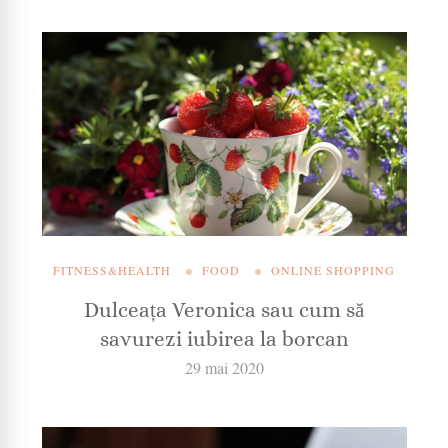
FITNESS&HEALTH
FOOD
ONLINE SHOPPING
Dulceața Veronica sau cum să
savurezi iubirea la borcan
29 mai 2020