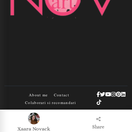
About me
Contact
Colaborari si recomandari
© Copyright 2026
Xaara Novack
. All Rights Reserved.
Disclaimer |
Share
Informații adiționale
Xaara Novack