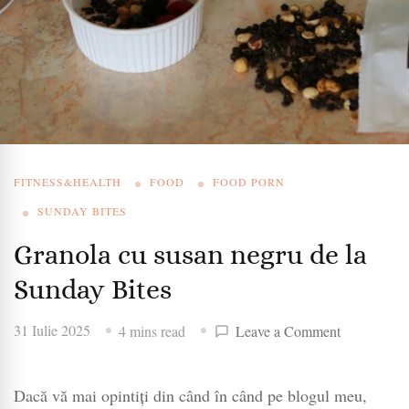
FITNESS&HEALTH
FOOD
FOOD PORN
SUNDAY BITES
Granola cu susan negru de la
Sunday Bites
on
31 Iulie 2025
4 mins read
Leave a Comment
Granola
cu
Dacă vă mai opintiți din când în când pe blogul meu,
susan