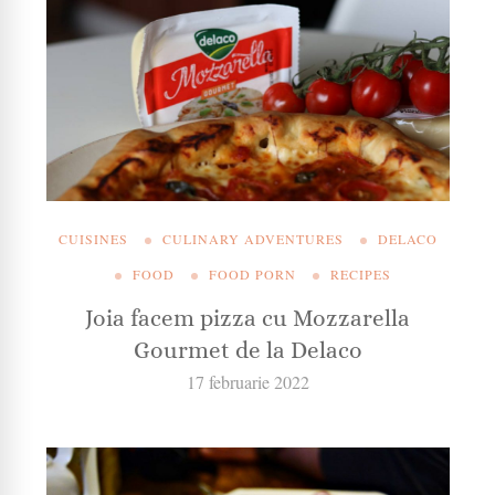
CUISINES
CULINARY ADVENTURES
DELACO
FOOD
FOOD PORN
RECIPES
Joia facem pizza cu Mozzarella
Gourmet de la Delaco
17 februarie 2022