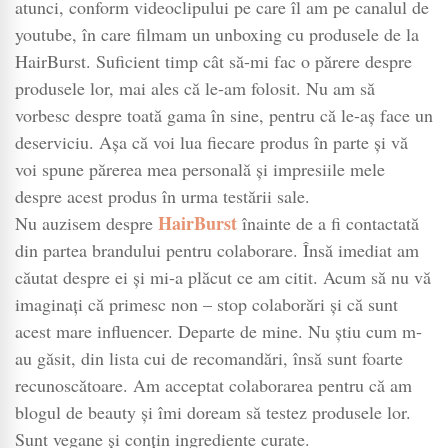
și
atunci, conform videoclipului pe care îl am pe canalul de
întărirea
youtube, în care filmam un unboxing cu produsele de la
părului
HairBurst. Suficient timp cât să-mi fac o părere despre
produsele lor, mai ales că le-am folosit. Nu am să
vorbesc despre toată gama în sine, pentru că le-aș face un
deserviciu. Așa că voi lua fiecare produs în parte și vă
voi spune părerea mea personală și impresiile mele
despre acest produs în urma testării sale.
HairBurst
Nu auzisem despre
înainte de a fi contactată
din partea brandului pentru colaborare. Însă imediat am
căutat despre ei și mi-a plăcut ce am citit. Acum să nu vă
imaginați că primesc non – stop colaborări și că sunt
acest mare influencer. Departe de mine. Nu știu cum m-
au găsit, din lista cui de recomandări, însă sunt foarte
recunoscătoare. Am acceptat colaborarea pentru că am
blogul de beauty și îmi doream să testez produsele lor.
Sunt vegane și conțin ingrediente curate.