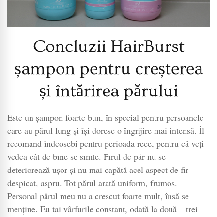
Concluzii HairBurst
șampon pentru creșterea
și întărirea părului
Este un șampon foarte bun, în special pentru persoanele
care au părul lung și își doresc o îngrijire mai intensă. Îl
recomand îndeosebi pentru perioada rece, pentru că veți
vedea cât de bine se simte. Firul de păr nu se
deteriorează ușor și nu mai capătă acel aspect de fir
despicat, aspru. Tot părul arată uniform, frumos.
Personal părul meu nu a crescut foarte mult, însă se
menține. Eu tai vârfurile constant, odată la două – trei