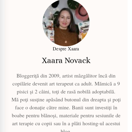
Despre Xaara
Xaara Novack
Bloggeriță din 2009, artist mâzgălitor încă din
copilărie devenit art terapeut ca adult. Mămică a 9
pisici și 2 câini, toți de rasă nobilă adoptabilă.
Mă poți susține apăsând butonul din dreapta și poți
face o donație către mine. Banii sunt investiți în
boabe pentru blănoși, materiale pentru sesiunile de
art terapie cu copii sau în a plăti hosting-ul acestui
blog.