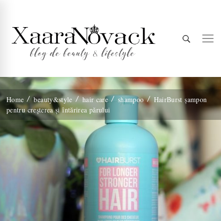
Xaara
blog de beauty & lifestyle
Home
beauty&style
hair care
shampoo
HairBurst șampon
pentru creșterea și întărirea părului
Novack