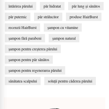
întărirea părului
păr hidratat
păr lung și sănătos
păr puternic
păr strălucitor
produse HairBurst
recenzii HairBurst
șampon cu vitamine
șampon fără parabeni
șampon natural
șampon pentru creșterea părului
șampon pentru păr sănătos
șampon pentru regenerarea părului
sănătatea scalpului
soluții pentru căderea părului