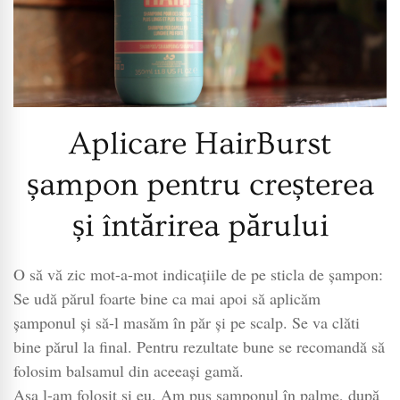
Aplicare HairBurst
șampon pentru creșterea
și întărirea părului
O să vă zic mot-a-mot indicațiile de pe sticla de șampon:
Se udă părul foarte bine ca mai apoi să aplicăm
șamponul și să-l masăm în păr și pe scalp. Se va clăti
bine părul la final. Pentru rezultate bune se recomandă să
folosim balsamul din aceeași gamă.
Așa l-am folosit și eu. Am pus șamponul în palme, după