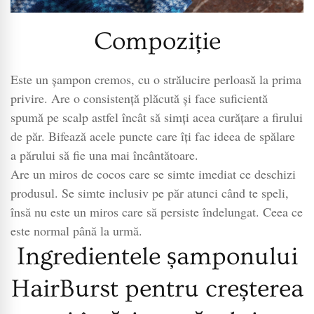
Compoziție
Este un șampon cremos, cu o strălucire perloasă la prima
privire. Are o consistență plăcută și face suficientă
spumă pe scalp astfel încât să simți acea curățare a firului
de păr. Bifează acele puncte care îți fac ideea de spălare
a părului să fie una mai încântătoare.
Are un miros de cocos care se simte imediat ce deschizi
produsul. Se simte inclusiv pe păr atunci când te speli,
însă nu este un miros care să persiste îndelungat. Ceea ce
este normal până la urmă.
Ingredientele șamponului
HairBurst pentru creșterea