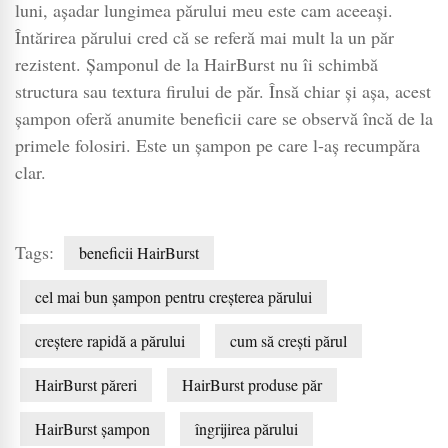
luni, așadar lungimea părului meu este cam aceeași.
Întărirea părului cred că se referă mai mult la un păr
rezistent. Șamponul de la HairBurst nu îi schimbă
structura sau textura firului de păr. Însă chiar și așa, acest
șampon oferă anumite beneficii care se observă încă de la
primele folosiri. Este un șampon pe care l-aș recumpăra
clar.
Tags:
beneficii HairBurst
cel mai bun șampon pentru creșterea părului
creștere rapidă a părului
cum să crești părul
HairBurst păreri
HairBurst produse păr
HairBurst șampon
îngrijirea părului