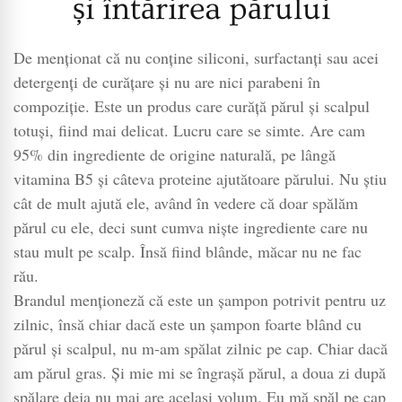
și întărirea părului
De menționat că nu conține siliconi, surfactanți sau acei
detergenți de curățare și nu are nici parabeni în
compoziție. Este un produs care curăță părul și scalpul
totuși, fiind mai delicat. Lucru care se simte. Are cam
95% din ingrediente de origine naturală, pe lângă
vitamina B5 și câteva proteine ajutătoare părului. Nu știu
cât de mult ajută ele, având în vedere că doar spălăm
părul cu ele, deci sunt cumva niște ingrediente care nu
stau mult pe scalp. Însă fiind blânde, măcar nu ne fac
rău.
Brandul menționeză că este un șampon potrivit pentru uz
zilnic, însă chiar dacă este un șampon foarte blând cu
părul și scalpul, nu m-am spălat zilnic pe cap. Chiar dacă
am părul gras. Și mie mi se îngrașă părul, a doua zi după
spălare deja nu mai are același volum. Eu mă spăl pe cap