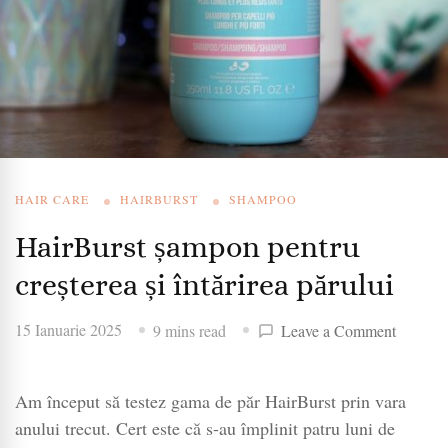
HAIR CARE
HAIRBURST
SHAMPOO
HairBurst șampon pentru
creșterea și întărirea părului
on
15 Ianuarie 2025
9 mins read
Leave a Comment
HairBur
șampon
Am început să testez gama de păr HairBurst prin vara
pentru
creștere
anului trecut. Cert este că s-au împlinit patru luni de