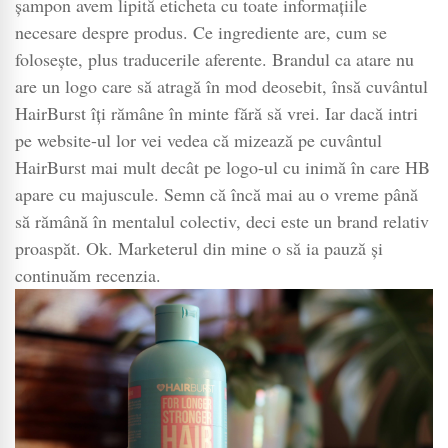
șampon avem lipită eticheta cu toate informațiile
necesare despre produs. Ce ingrediente are, cum se
folosește, plus traducerile aferente. Brandul ca atare nu
are un logo care să atragă în mod deosebit, însă cuvântul
HairBurst îți rămâne în minte fără să vrei. Iar dacă intri
pe website-ul lor vei vedea că mizează pe cuvântul
HairBurst mai mult decât pe logo-ul cu inimă în care HB
apare cu majuscule. Semn că încă mai au o vreme până
să rămână în mentalul colectiv, deci este un brand relativ
proaspăt. Ok. Marketerul din mine o să ia pauză și
continuăm recenzia.