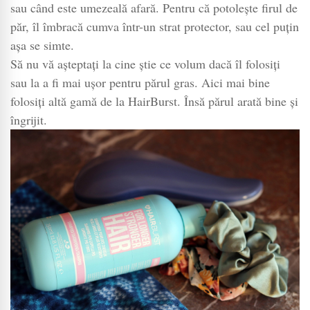
sau când este umezeală afară. Pentru că potolește firul de
păr, îl îmbracă cumva într-un strat protector, sau cel puțin
așa se simte.
Să nu vă așteptați la cine știe ce volum dacă îl folosiți
sau la a fi mai ușor pentru părul gras. Aici mai bine
folosiți altă gamă de la HairBurst. Însă părul arată bine și
îngrijit.