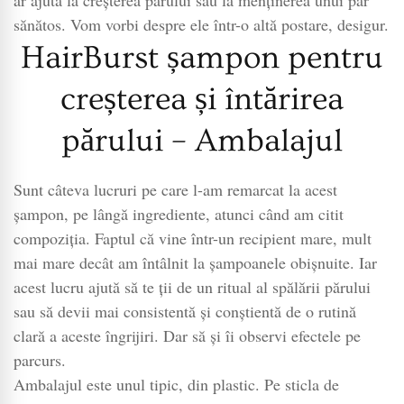
ar ajuta la creșterea părului sau la menținerea unui păr
sănătos. Vom vorbi despre ele într-o altă postare, desigur.
HairBurst șampon pentru
creșterea și întărirea
părului – Ambalajul
Sunt câteva lucruri pe care l-am remarcat la acest
șampon, pe lângă ingrediente, atunci când am citit
compoziția. Faptul că vine într-un recipient mare, mult
mai mare decât am întâlnit la șampoanele obișnuite. Iar
acest lucru ajută să te ții de un ritual al spălării părului
sau să devii mai consistentă și conștientă de o rutină
clară a aceste îngrijiri. Dar să și îi observi efectele pe
parcurs.
Ambalajul este unul tipic, din plastic. Pe sticla de