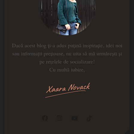
Dacă acest blog ți-a adus puțină inspirație, idei noi
sau informații prețioase, nu uita să mă urmărești și
pe rețelele de socializare!
Cu multă iubire,
Xaara Novack