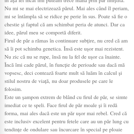
în așa fel încât îmi puteam trece mâna prin păr liniștită.
Nu mi se mai electrizează părul. Mai ales când îl periam,
mi se întâmpla să se ridice pe perie în sus. Poate să fie o
chestie și faptul că am schimbat peria de atunci. Dar ca
idee, părul meu se comportă diferit.
Firul de păr a rămas în continuare subțire, nu cred că am
să îi pot schimba genetica. Însă este ușor mai rezistent.
Nu zic că nu se rupe, însă nu la fel de ușor ca înainte.
Încă îmi cade părul, în funcție de perioade sau dacă mă
vopsesc, deci contează foarte mult să luăm în calcul și
stilul nostru de viață, nu doar produsele pe care le
folosim.
Este un șampon extrem de blând cu firul de păr, se simte
imediat ce te speli. Face firul de păr moale și îi redă
forma, mai ales dacă este un păr ușor mai rebel. Cred că
este inclusiv excelent pentru fetele care au un păr lung cu
tendințe de ondulare sau încurcare în special pe ploaie