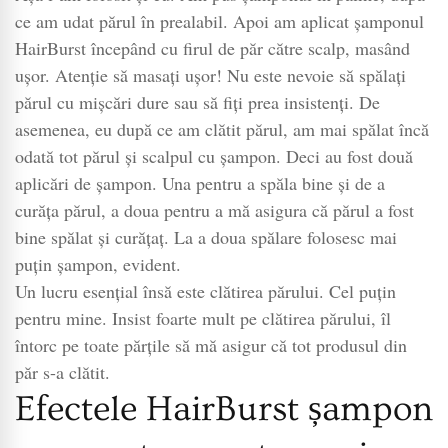
ce am udat părul în prealabil. Apoi am aplicat șamponul
HairBurst începând cu firul de păr către scalp, masând
ușor. Atenție să masați ușor! Nu este nevoie să spălați
părul cu mișcări dure sau să fiți prea insistenți. De
asemenea, eu după ce am clătit părul, am mai spălat încă
odată tot părul și scalpul cu șampon. Deci au fost două
aplicări de șampon. Una pentru a spăla bine și de a
curăța părul, a doua pentru a mă asigura că părul a fost
bine spălat și curățaț. La a doua spălare folosesc mai
puțin șampon, evident.
Un lucru esențial însă este clătirea părului. Cel puțin
pentru mine. Insist foarte mult pe clătirea părului, îl
întorc pe toate părțile să mă asigur că tot produsul din
păr s-a clătit.
Efectele HairBurst șampon