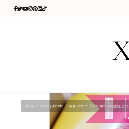
X
blog de be
Home
beauty&style
hair care
Hair care – rutina mea 