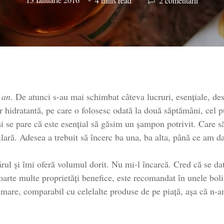
4 mins read
2 comentarii
Hair
care
–
rutina
mea
de
îngrijire
a
 an
. De atunci s-au mai schimbat câteva lucruri, esențiale, desp
părului
 hidratantă, pe care o folosesc odată la două săptămâni, cel p
i se pare că este esențial să găsim un șampon potrivit. Care s
lară. Adesea a trebuit să încerc ba una, ba alta, până ce am d
ărul și îmi oferă volumul dorit. Nu mi-l încarcă. Cred că se d
oarte multe proprietăți benefice, este recomandat în unele boli
mare, comparabil cu celelalte produse de pe piață, așa că n-am 