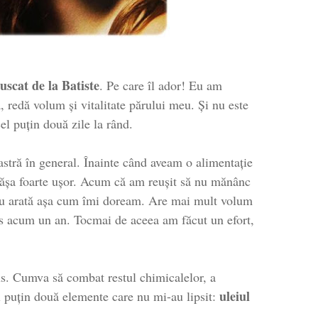
scat de la Batiste
. Pe care îl ador! Eu am
, redă volum și vitalitate părului meu. Și nu este
l puțin două zile la rând.
astră în general. Înainte când aveam o alimentație
grășa foarte ușor. Acum că am reușit să nu mănânc
meu arată așa cum îmi doream. Are mai mult volum
upus acum un an. Tocmai de aceea am făcut un efort,
s. Cumva să combat restul chimicalelor, a
uleiul
l puțin două elemente care nu mi-au lipsit: