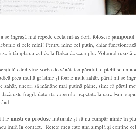
șamponul u
eu se îngrașă mai repede decât mi-aș dori, folosesc
nebunie și cele mini! Pentru mine cel puțin, chiar funcționează
i se întâmpla cu cel de la Balea de exemplu. Volumul rezistă ce
ențială când vine vorba de sănătatea părului, a pielii sau a no
adică prea multă grăsime și foarte mult zahăr, părul mi se în
 de zahăr, uneori să mănânc mai puțină pâine, simt că părul 
 dacă este fragil, datorită vopsirilor repetate la care l-am s
rând.
măști cu produse naturale
i fac
și să nu cumpăr nimic în plu
 meu intră în contact. Rețeta mea este una simplă și conține ce
.