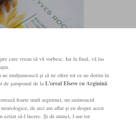
re care vreau să vă vorbesc. Iar la final, vă las
uțin.
ă ne mulțumească și să ne ofere tot ce ne dorim în
L’oreal Elseve cu Arginină
at de șamponul de la
.
atorează foarte mult argininei, un aminoacid
 neurologice, de aici am aflat și eu despre acest
ezitat să-l încerc. Și de atunci, l-am tot