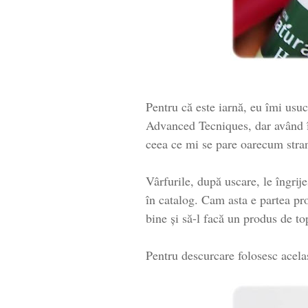
Pentru că este iarnă, eu îmi usu
Advanced Tecniques, dar având î
ceea ce mi se pare oarecum stran
Vârfurile, după uscare, le îngrij
în catalog. Cam asta e partea pr
bine și să-l facă un produs de t
Pentru descurcare folosesc acel