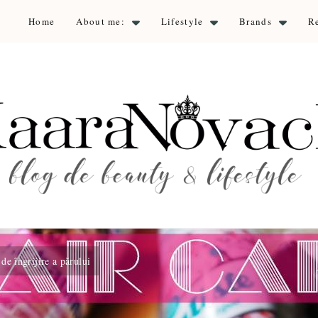
Home
About me:
Lifestyle
Brands
R
aara Nova
auty & lifestyle
de îngrijire a părului