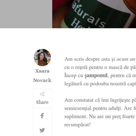
Am scris despre asta și
acum un
cu o rețetă pentru o mască de păr
Xaara
șamponul
Încep cu
, pentru că m
Novack
legătură cu podoaba noastră capi
Am constatat că îmi îngrijește p
Share
semiesențial pentru adulți. Are f
supliment. Nu are un preț foarte 
recumpărat!