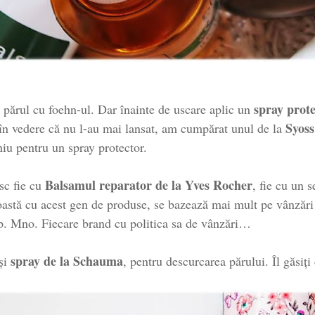
spray prot
c părul cu foehn-ul. Dar înainte de uscare aplic un
Syoss
n vedere că nu l-au mai lansat, am cumpărat unul de la
iu pentru un spray protector.
Balsamul reparator de la Yves Rocher
esc fie cu
, fie cu un 
oastă cu acest gen de produse, se bazează mai mult pe vânzări
op. Mno. Fiecare brand cu politica sa de vânzări…
spray de la Schauma
ași
, pentru descurcarea părului. Îl găsiți