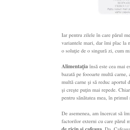
Iar pentru zilele în care părul m
variantele mari, dar îmi plac la 
o soluție de o singură zi, cum m
Alimentația
însă este cea mai es
bazată pe foooarte multă carne, 
multă carne și să reduc aportul
și crește puțin mai repede. Chiar
pentru sănătatea mea, în primul 
De asemenea, am încercat să îm
factorilor externi cu care părul
de ricin și cafeaua
. Da. Cafeaua