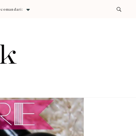
ecomandari:
ck