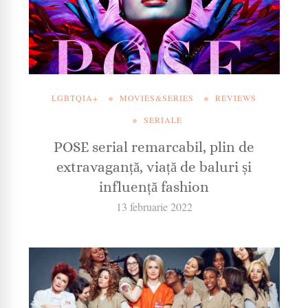
LGBTQIA+
MOVIES&SERIES
REVIEWS
SERIALE
POSE serial remarcabil, plin de
extravaganță, viață de baluri și
influență fashion
13 februarie 2022