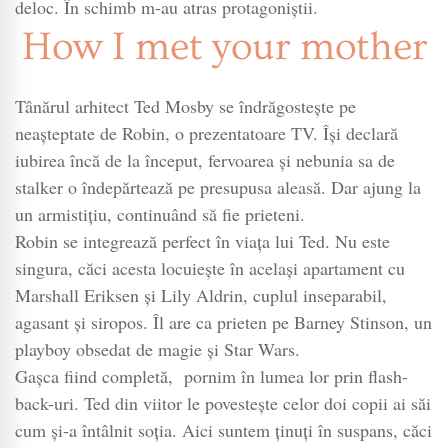
I
deloc. În schimb m-au atras protagoniştii.
met
How I met your mother
your
moth
Tânărul arhitect Ted Mosby se îndrăgosteşte pe
neaşteptate de Robin, o prezentatoare TV. Îşi declară
iubirea încă de la început, fervoarea şi nebunia sa de
stalker o îndepărtează pe presupusa aleasă. Dar ajung la
un armistiţiu, continuând să fie prieteni.
Robin se integrează perfect în viaţa lui Ted. Nu este
singura, căci acesta locuieşte în acelaşi apartament cu
Marshall Eriksen şi Lily Aldrin, cuplul inseparabil,
agasant şi siropos. Îl are ca prieten pe Barney Stinson, un
playboy obsedat de magie şi Star Wars.
Gaşca fiind completă, pornim în lumea lor prin flash-
back-uri. Ted din viitor le povesteşte celor doi copii ai săi
cum şi-a întâlnit soţia. Aici suntem ţinuţi în suspans, căci