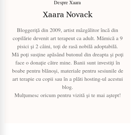
Despre Xaara
Xaara Novack
Bloggeriță din 2009, artist mâzgălitor încă din
copilărie devenit art terapeut ca adult. Mămică a 9
pisici și 2 câini, toți de rasă nobilă adoptabilă.
Mă poți susține apăsând butonul din dreapta și poți
face o donație către mine. Banii sunt investiți în
boabe pentru blănoși, materiale pentru sesiunile de
art terapie cu copii sau în a plăti hosting-ul acestui
blog.
Mulțumesc oricum pentru vizită și te mai aștept!