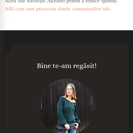
Acest site folosește Akismet pentru a reduce spamul.
Află cum sunt procesate datele comentariilor tale
.
Bine te-am regăsit!