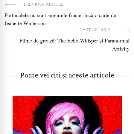
PREVIOUS ARTICLE
Post
Portocalele nu sunt singurele fructe, încă o carte de
Navigation
Jeanette Winterson
NEXT ARTICLE
Filme de groază: The Echo,Whisper și Paranormal
Activity
Poate vei citi și aceste articole