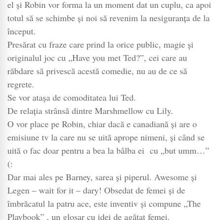
el şi Robin vor forma la un moment dat un cuplu, ca apoi
totul să se schimbe şi noi să revenim la nesiguranţa de la
început.
Presărat cu fraze care prind la orice public, magie şi
originalul joc cu „Have you met Ted?”, cei care au
răbdare să privescă acestă comedie, nu au de ce să
regrete.
Se vor ataşa de comoditatea lui Ted.
De relaţia strânsă dintre Marshmellow cu Lily.
O vor place pe Robin, chiar dacă e canadiană şi are o
emisiune tv la care nu se uită aprope nimeni, şi când se
uită o fac doar pentru a bea la bâlba ei cu „but umm…”
(:
Dar mai ales pe Barney, sarea şi piperul. Awesome şi
Legen – wait for it – dary! Obsedat de femei şi de
îmbrăcatul la patru ace, este inventiv şi compune „The
Playbook” , un glosar cu idei de agăţat femei.