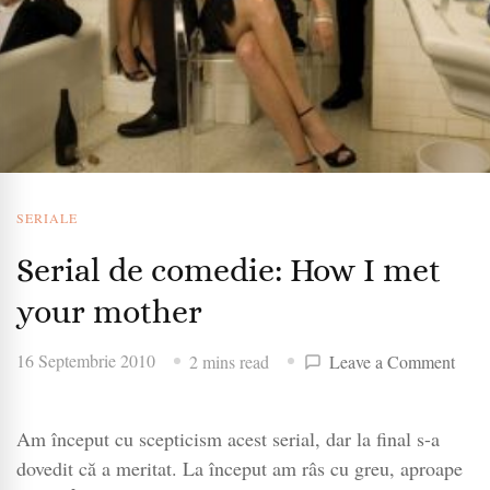
SERIALE
Serial de comedie: How I met
your mother
on
16 Septembrie 2010
2 mins read
Leave a Comment
Seria
de
Am început cu scepticism acest serial, dar la final s-a
come
How
dovedit că a meritat. La început am râs cu greu, aproape