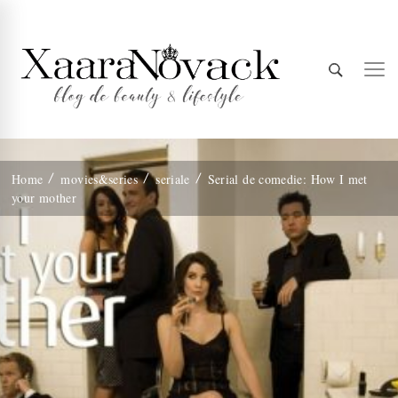
Xaara
blog de beauty & lifestyle
Home
movies&series
seriale
Serial de comedie: How I met
your mother
Novack