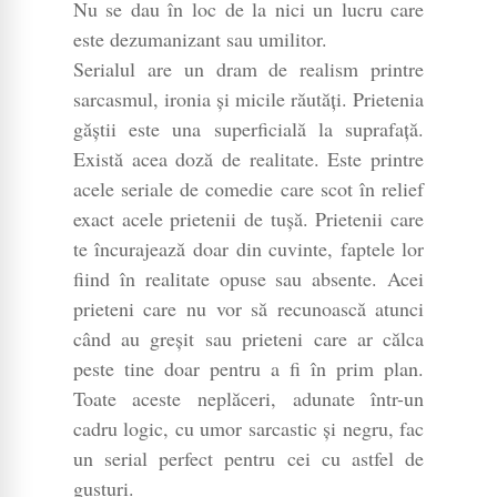
Nu se dau în loc de la nici un lucru care
este dezumanizant sau umilitor.
Serialul are un dram de realism printre
sarcasmul, ironia și micile răutăți. Prietenia
găștii este una superficială la suprafață.
Există acea doză de realitate. Este printre
acele seriale de comedie care scot în relief
exact acele prietenii de tușă. Prietenii care
te încurajează doar din cuvinte, faptele lor
fiind în realitate opuse sau absente. Acei
prieteni care nu vor să recunoască atunci
când au greșit sau prieteni care ar călca
peste tine doar pentru a fi în prim plan.
Toate aceste neplăceri, adunate într-un
cadru logic, cu umor sarcastic și negru, fac
un serial perfect pentru cei cu astfel de
gusturi.