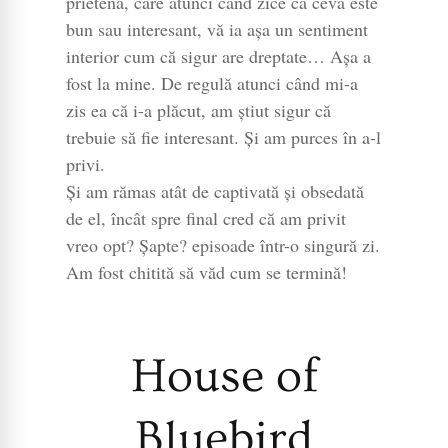
prietenă, care atunci când zice că ceva este
bun sau interesant, vă ia așa un sentiment
interior cum că sigur are dreptate… Așa a
fost la mine. De regulă atunci când mi-a
zis ea că i-a plăcut, am știut sigur că
trebuie să fie interesant. Și am purces în a-l
privi.
Și am rămas atât de captivată și obsedată
de el, încât spre final cred că am privit
vreo opt? Șapte? episoade într-o singură zi.
Am fost chitită să văd cum se termină!
House of
Bluebird