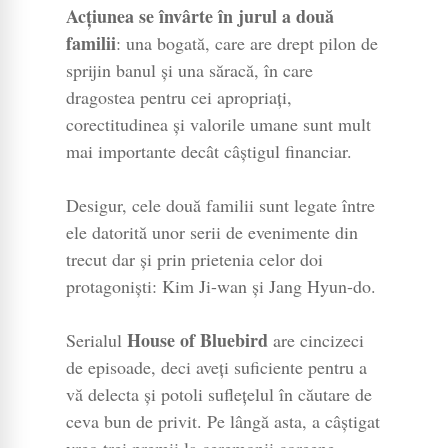
Acțiunea se învârte în jurul a două
familii
: una bogată, care are drept pilon de
sprijin banul și una săracă, în care
dragostea pentru cei apropriați,
corectitudinea și valorile umane sunt mult
mai importante decât câștigul financiar.
Desigur, cele două familii sunt legate între
ele datorită unor serii de evenimente din
trecut dar și prin prietenia celor doi
protagoniști: Kim Ji-wan și Jang Hyun-do.
House of Bluebird
Serialul
are cincizeci
de episoade, deci aveți suficiente pentru a
vă delecta și potoli suflețelul în căutare de
ceva bun de privit. Pe lângă asta, a câștigat
vreo trei premii la ceremonii coreene