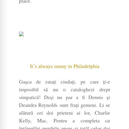
place.
It`s always sunny in Philadelphia
Gașca de ratați ciudați, pe care ți-e
imposibil să nu o cataloghezi drept
simpatică! Deși nu par a fi Dennis și
Deandra Reynolds sunt frați gemeni. Li se
alătură cei doi prieteni ai lor, Charlie
Kelly, Mac. Pentru a completa cu
întâmplări penibile apare și tatăl celor doi