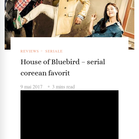
REVIEWS
SERIALE
House of Bluebird – serial
coreean favorit
9 mai 2017
3 mins read