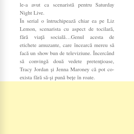
le-a avut ca scenaristă pentru Saturday
Night Live.
În serial o întruchipează chiar ea pe Liz
Lemon, scenarista cu aspect de tocilară,
fără viață socială…Genul acesta de
etichete amuzante, care încearcă mereu să
facă un show bun de televiziune. Încercând
să convingă două vedete pretențioase,
Tracy Jordan și Jenna Maroney că pot co-
exista fără să-și pună bețe în roate.