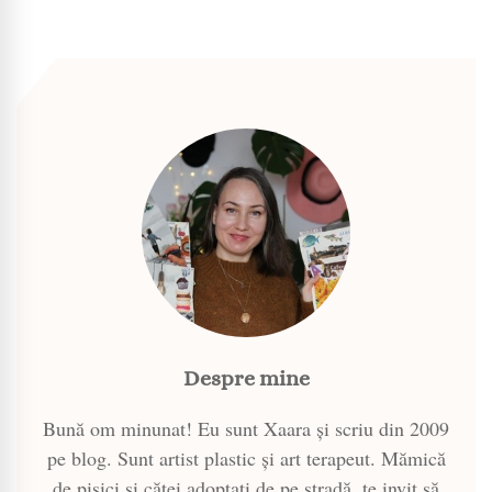
Despre mine
Bună om minunat! Eu sunt Xaara și scriu din 2009
pe blog. Sunt artist plastic și art terapeut. Mămică
de pisici și căței adoptați de pe stradă, te invit să