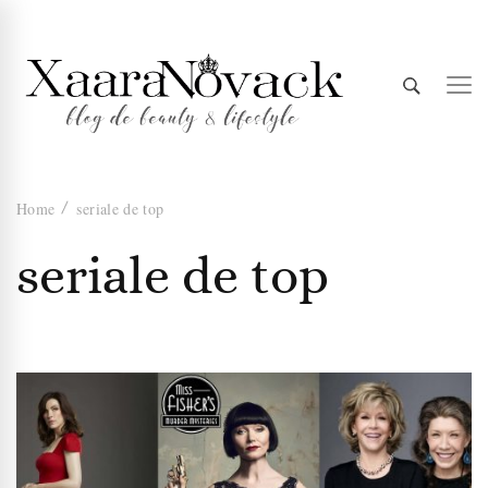
Xaara
blog de beauty & lifestyle
Home
seriale de top
Novack
seriale de top