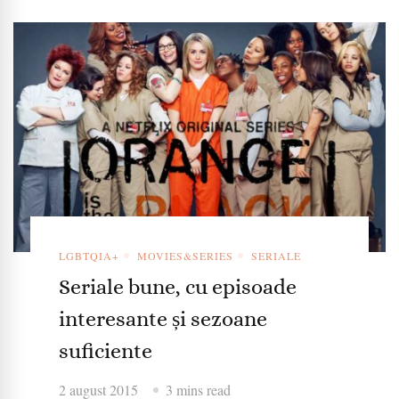
LGBTQIA+
MOVIES&SERIES
SERIALE
Seriale bune, cu episoade
interesante și sezoane
suficiente
2 august 2015
3 mins read