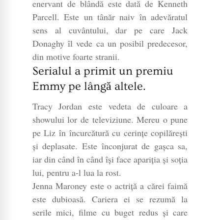
enervant de blândă este dată de Kenneth
Parcell. Este un tânăr naiv în adevăratul
sens al cuvântului, dar pe care Jack
Donaghy îl vede ca un posibil predecesor,
din motive foarte stranii.
Serialul a primit un premiu
Emmy pe lângă altele.
Tracy Jordan este vedeta de culoare a
showului lor de televiziune. Mereu o pune
pe Liz în încurcătură cu cerințe copilărești
și deplasate. Este înconjurat de gașca sa,
iar din când în când își face apariția și soția
lui, pentru a-l lua la rost.
Jenna Maroney este o actriță a cărei faimă
este dubioasă. Cariera ei se rezumă la
serile mici, filme cu buget redus și care