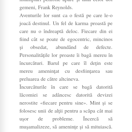
gemeni, Frank Reynolds.
Aventurile lor sunt ca o festă pe care le-o
joacă destinul. Un fel de karma proastă pe
care nu o îndreaptă deloc. Fiecare din ei
fiind cât se poate de egocentric, mincinos
și obsedat, abundând de defecte.
Personalitățile lor proaste îi bagă mereu în
încurcături. Barul pe care îl dețin este
mereu amenințat cu desființarea sau
preluarea de către altcineva.
Încurcăturile în care se bagă datorită
lăcomiei se adâncesc datorită devizei
nerostite «fiecare pentru sine». Mint și se
folosesc unii de alții pentru a scăpa cât mai
ușor de probleme. Încercă să
mușamalizeze, să amenințe și să mituiască.