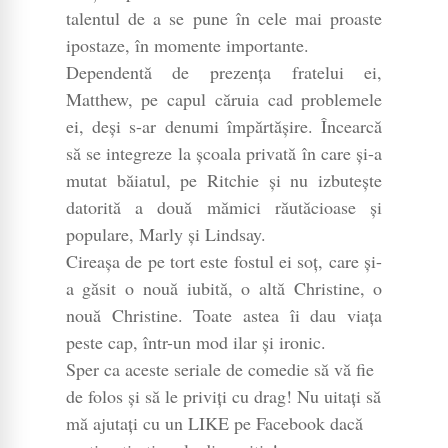
talentul de a se pune în cele mai proaste
ipostaze, în momente importante.
Dependentă de prezența fratelui ei,
Matthew, pe capul căruia cad problemele
ei, deși s-ar denumi împărtășire. Încearcă
să se integreze la școala privată în care și-a
mutat băiatul, pe Ritchie și nu izbutește
datorită a două mămici răutăcioase și
populare, Marly și Lindsay.
Cireașa de pe tort este fostul ei soț, care și-
a găsit o nouă iubită, o altă Christine, o
nouă Christine. Toate astea îi dau viața
peste cap, într-un mod ilar și ironic.
Sper ca aceste seriale de comedie să vă fie
de folos și să le priviți cu drag! Nu uitați să
mă ajutați cu un LIKE pe Facebook dacă