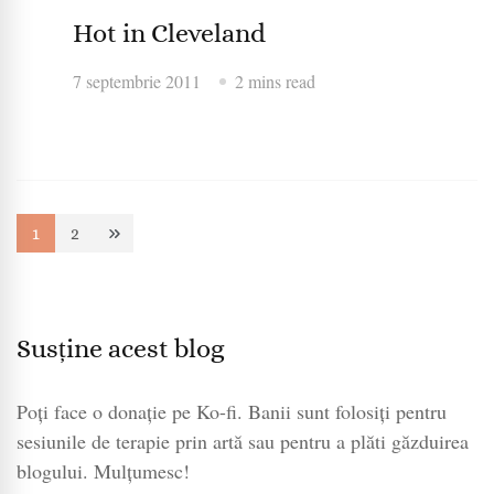
Hot in Cleveland
7 septembrie 2011
2 mins read
Paginație
1
2
Page
Page
articole
Susține acest blog
Poți face o donație pe Ko-fi. Banii sunt folosiți pentru
sesiunile de terapie prin artă sau pentru a plăti găzduirea
blogului. Mulțumesc!