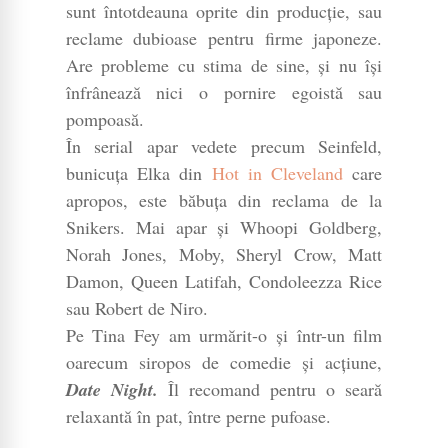
sunt întotdeauna oprite din producție, sau
reclame dubioase pentru firme japoneze.
Are probleme cu stima de sine, și nu își
înfrânează nici o pornire egoistă sau
pompoasă.
În serial apar vedete precum Seinfeld,
bunicuța Elka din
Hot in Cleveland
care
apropos, este băbuța din reclama de la
Snikers. Mai apar și Whoopi Goldberg,
Norah Jones, Moby, Sheryl Crow, Matt
Damon, Queen Latifah, Condoleezza Rice
sau Robert de Niro.
Pe Tina Fey am urmărit-o și într-un film
oarecum siropos de comedie și acțiune,
Date Night.
Îl recomand pentru o seară
relaxantă în pat, între perne pufoase.