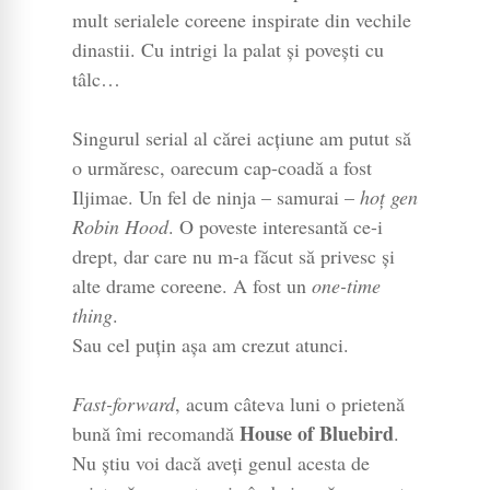
mult serialele coreene inspirate din vechile
dinastii. Cu intrigi la palat și povești cu
tâlc…
Singurul serial al cărei acțiune am putut să
o urmăresc, oarecum cap-coadă a fost
Iljimae. Un fel de ninja – samurai –
hoț gen
Robin Hood
. O poveste interesantă ce-i
drept, dar care nu m-a făcut să privesc și
alte drame coreene. A fost un
one-time
thing
.
Sau cel puțin așa am crezut atunci.
Fast-forward
, acum câteva luni o prietenă
House of Bluebird
bună îmi recomandă
.
Nu știu voi dacă aveți genul acesta de