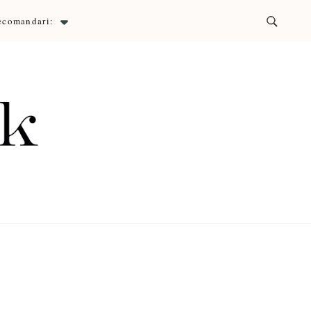
ecomandari:
ck