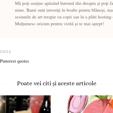
Mă poți susține apăsând butonul din dreapta și poți fa
mine. Banii sunt investiți în boabe pentru blănoși, ma
sesiunile de art terapie cu copii sau în a plăti hosting
Mulțumesc oricum pentru vizită și te mai aștept!
RTICLE
 Pinterest quotes
ion
Poate vei citi și aceste articole