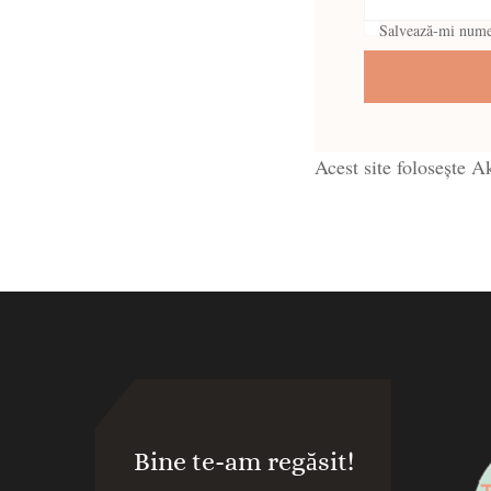
Salvează-mi numele
Acest site folosește 
Bine te-am regăsit!