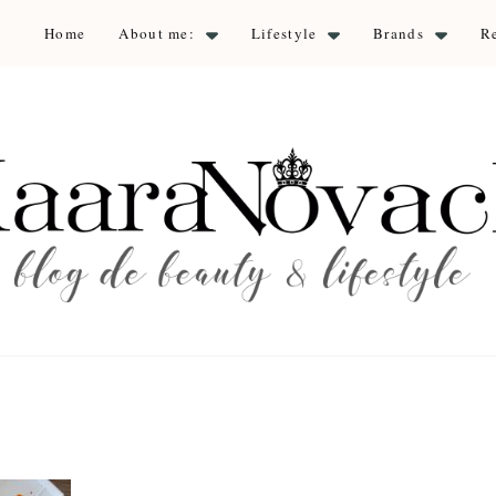
Home
About me:
Lifestyle
Brands
R
aara Nova
auty & lifestyle