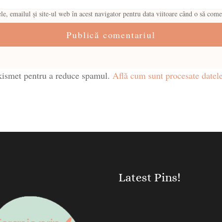
, emailul și site-ul web în acest navigator pentru data viitoare când o să come
Akismet pentru a reduce spamul.
Află cum sunt procesate datele
Latest Pins!