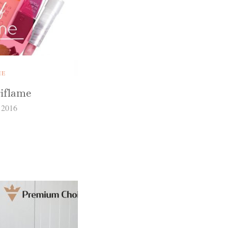
ME
riflame
 2016