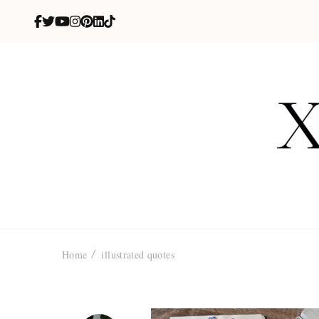
X
blog de be
Home
illustrated quotes