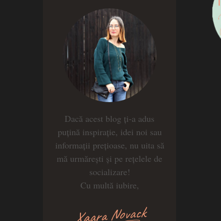
Dacă acest blog ți-a adus
puțină inspirație, idei noi sau
informații prețioase, nu uita să
mă urmărești și pe rețelele de
socializare!
Cu multă iubire,
Xaara Novack