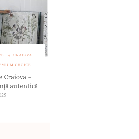
RE
CRAIOVA
EMIUM CHOICE
 Craiova –
ență autentică
025