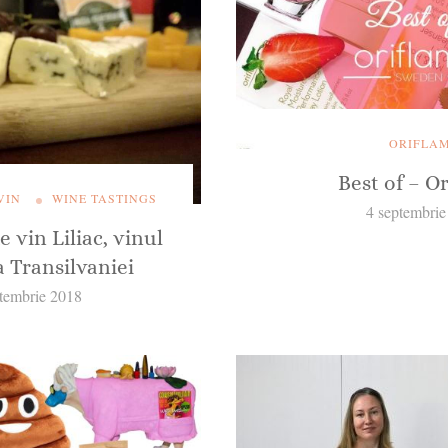
ORIFLA
Best of – O
VIN
WINE TASTINGS
4 septembrie
 vin Liliac, vinul
a Transilvaniei
ptembrie 2018