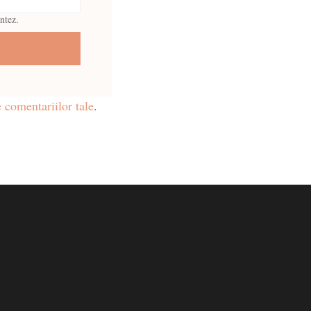
ntez.
 comentariilor tale
.