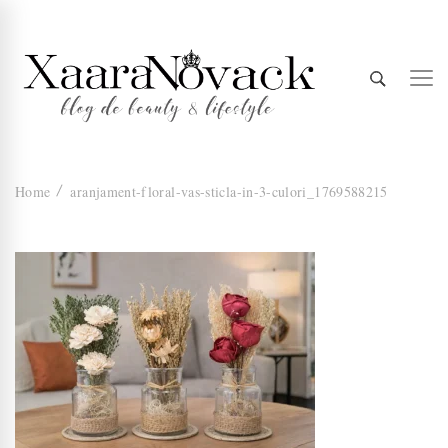
Xaara
blog de beauty & lifestyle
Home
aranjament-floral-vas-sticla-in-3-culori_1769588215
Novack