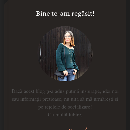
Bine te-am regăsit!
Dacă acest blog ți-a adus puțină inspirație, idei noi
sau informații prețioase, nu uita să mă urmărești și
pe rețelele de socializare!
Cu multă iubire,