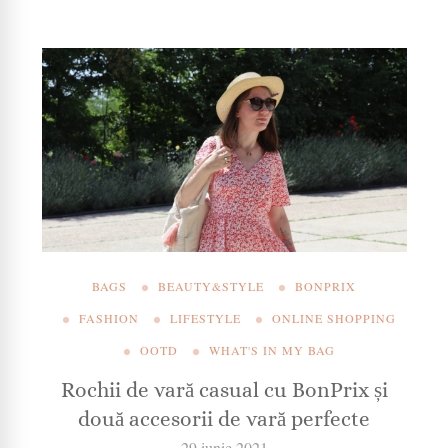
BAGS
BEAUTY&STYLE
BONPRIX
FASHION
LIFESTYLE
ONLINE SHOPPING
OOTD
WHAT'S IN MY BAG
Rochii de vară casual cu BonPrix și
două accesorii de vară perfecte
29 iunie 2021