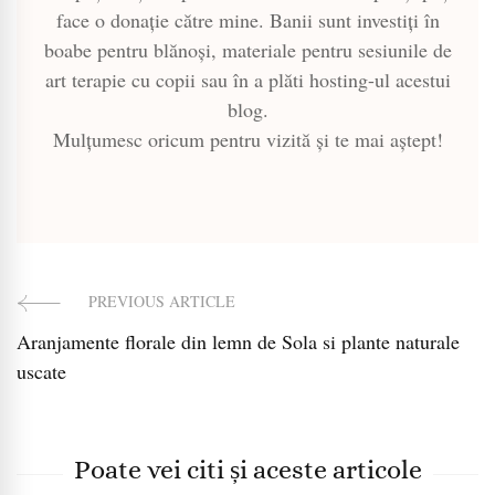
face o donație către mine. Banii sunt investiți în
boabe pentru blănoși, materiale pentru sesiunile de
art terapie cu copii sau în a plăti hosting-ul acestui
blog.
Mulțumesc oricum pentru vizită și te mai aștept!
PREVIOUS ARTICLE
Post
Aranjamente florale din lemn de Sola si plante naturale
Navigation
uscate
Poate vei citi și aceste articole