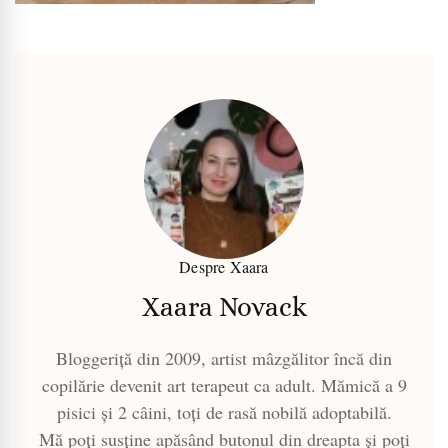
Despre Xaara
Xaara Novack
Bloggeriță din 2009, artist mâzgălitor încă din
copilărie devenit art terapeut ca adult. Mămică a 9
pisici și 2 câini, toți de rasă nobilă adoptabilă.
Mă poți susține apăsând butonul din dreapta și poți