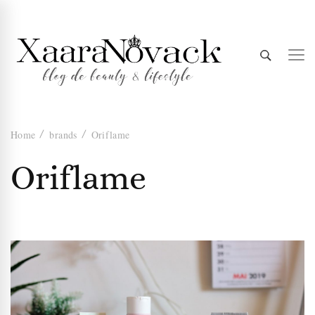
Xaara
blog de beauty & lifestyle
Home
brands
Oriflame
Novack
Oriflame