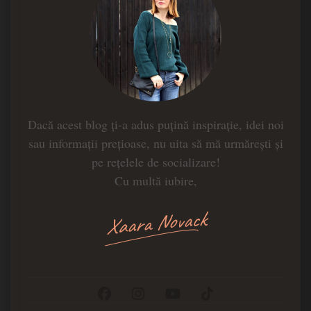
Dacă acest blog ți-a adus puțină inspirație, idei noi
sau informații prețioase, nu uita să mă urmărești și
pe rețelele de socializare!
Cu multă iubire,
Xaara Novack