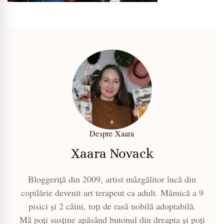
Despre Xaara
Xaara Novack
Bloggeriță din 2009, artist mâzgălitor încă din
copilărie devenit art terapeut ca adult. Mămică a 9
pisici și 2 câini, toți de rasă nobilă adoptabilă.
Mă poți susține apăsând butonul din dreapta și poți