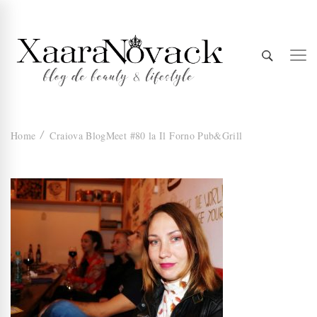
Xaara
blog de beauty & lifestyle
Home
Craiova BlogMeet #80 la Il Forno Pub&Grill
Novack