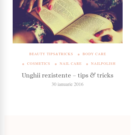
BEAUTY TIPS&TRICKS
BODY CARE
COSMETICS
NAIL CARE
NAILPOLISH
Unghii rezistente – tips & tricks
30 ianuarie 2016