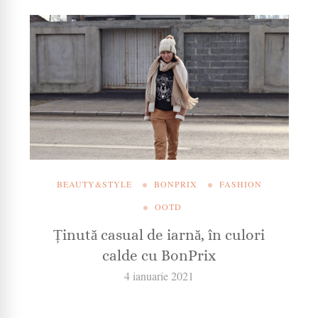
BEAUTY&STYLE
BONPRIX
FASHION
OOTD
Ținută casual de iarnă, în culori
calde cu BonPrix
4 ianuarie 2021