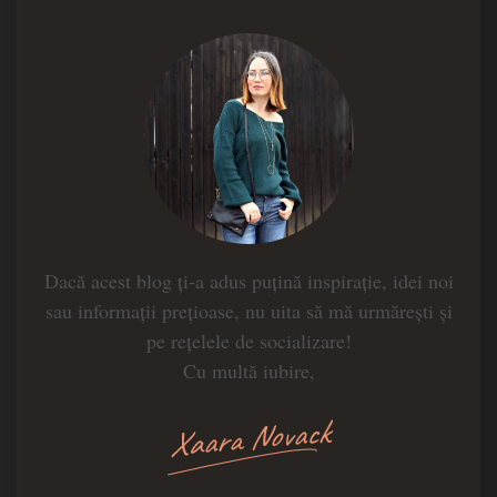
Dacă acest blog ți-a adus puțină inspirație, idei noi
sau informații prețioase, nu uita să mă urmărești și
pe rețelele de socializare!
Cu multă iubire,
Xaara Novack