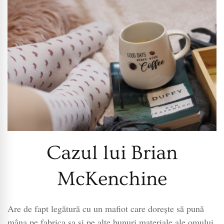
Cazul lui Brian
McKenchine
Are de fapt legătură cu un mafiot care dorește să pună
mâna pe fabrica sa și pe alte bunuri materiale ale omului.