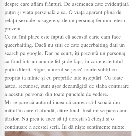
despre care aflăm frânturi. De asemenea este evidențiată
puțin și viața personală a sa. O viață aparent plină de
relații sexuale pasagere și de un personaj feminin etern
prezent.
Ce nu îmi place este faptul că această carte cam face
queerbaiting. Dacă nu știți ce este queerbaiting dați un
search pe google. Dar pe scurt, îți prezintă un personaj
ca fiind într-un anume fel și de fapt, în carte este totul
puțin diferit. Sigur, autorul se joacă foarte subtil cu
propria ta minte și cu propriile tale așteptări. Cu toate
astea, recunosc, sunt ușor dezamăgită de slaba conturare
a acestui personaj din toate punctele de vedere.
Mi se pare că autorul încearcă cumva să-l scoată din
mâlul în care îl afundă, către final. Însă mi se pare cam
târzior. Nu prea te face să îți dorești să citești și o
continuare a acestei serii. Îți dă niște sentimente mixte.