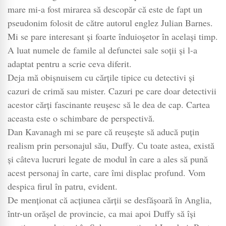
un
mare mi-a fost mirarea să descopăr că este de fapt un
detecti
pseudonim folosit de către autorul englez Julian Barnes.
englez
Mi se pare interesant și foarte înduioșetor în același timp.
încăpăț
A luat numele de famile al defunctei sale soții și l-a
o
adaptat pentru a scrie ceva diferit.
serie
Deja mă obișnuisem cu cărțile tipice cu detectivi și
captiva
cazuri de crimă sau mister. Cazuri pe care doar detectivii
acestor cărți fascinante reușesc să le dea de cap. Cartea
aceasta este o schimbare de perspectivă.
Dan Kavanagh mi se pare că reușește să aducă puțin
realism prin personajul său, Duffy. Cu toate astea, există
și câteva lucruri legate de modul în care a ales să pună
acest personaj în carte, care îmi displac profund. Vom
despica firul în patru, evident.
De menționat că acțiunea cărții se desfășoară în Anglia,
într-un orășel de provincie, ca mai apoi Duffy să își