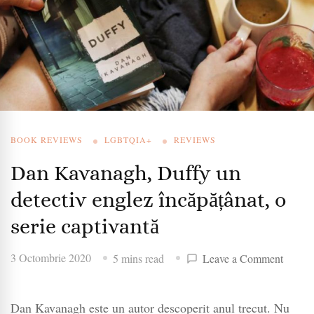
BOOK REVIEWS
LGBTQIA+
REVIEWS
Dan Kavanagh, Duffy un
detectiv englez încăpățânat, o
serie captivantă
on
3 Octombrie 2020
5 mins read
Leave a Comment
Dan
Kavan
Dan Kavanagh este un autor descoperit anul trecut. Nu
Duffy