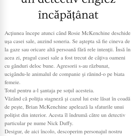
încăpățânat
Acțiunea începe atunci când Rosie McKenchine deschide
ușa casei sale, auzind soneria. Se aștepta să fie cineva de
la gaze sau oricare altă persoană fără rele intenții. Însă în
acea zi, pragul casei sale a fost trecut de câțiva oameni
cu gânduri deloc bune. Agresorii s-au răzbunat,
ucigându-le animalul de companie și rănind-o pe biata
femeie.
Totul pentru a-l șantaja pe soțul acesteia.
Văzând că poliția stagneză și cazul lui este lăsat în coadă
de pește, Brian McKenchine apelează la sfaturile unui
polițist din interior. Acesta îl îndrumă către un detectiv
particular pe nume Nick Duffy.
Desigur, de aici încolo, descoperim personajul nostru