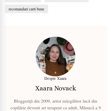
recomandari carti bune
Despre Xaara
Xaara Novack
Bloggeriță din 2009, artist mâzgălitor încă din
copilărie devenit art terapeut ca adult. Mămică a 9