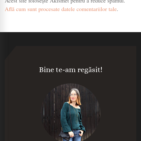
Acest site folosește Akismet pentru a reduce spamul.
Află cum sunt procesate datele comentariilor tale
.
Bine te-am regăsit!