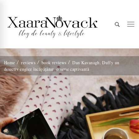
Xaara
blog de beauty & lifestyle
Home
reviews
book reviews
Dan Kavanagh, Duffy un
detectiv englez încăpățânat, o serie captivantă
Novack