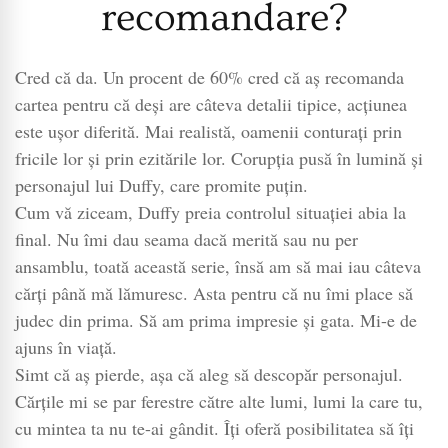
recomandare?
Cred că da. Un procent de 60% cred că aș recomanda
cartea pentru că deși are câteva detalii tipice, acțiunea
este ușor diferită. Mai realistă, oamenii conturați prin
fricile lor și prin ezitările lor. Corupția pusă în lumină și
personajul lui Duffy, care promite puțin.
Cum vă ziceam, Duffy preia controlul situației abia la
final. Nu îmi dau seama dacă merită sau nu per
ansamblu, toată această serie, însă am să mai iau câteva
cărți până mă lămuresc. Asta pentru că nu îmi place să
judec din prima. Să am prima impresie și gata. Mi-e de
ajuns în viață.
Simt că aș pierde, așa că aleg să descopăr personajul.
Cărțile mi se par ferestre către alte lumi, lumi la care tu,
cu mintea ta nu te-ai gândit. Îți oferă posibilitatea să îți