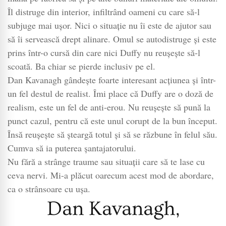
Îl distruge din interior, infiltrând oameni cu care să-l
subjuge mai ușor. Nici o situație nu îi este de ajutor sau
să îi servească drept alinare. Omul se autodistruge și este
prins într-o cursă din care nici Duffy nu reușește să-l
scoată. Ba chiar se pierde inclusiv pe el.
Dan Kavanagh gândește foarte interesant acțiunea și într-
un fel destul de realist. Îmi place că Duffy are o doză de
realism, este un fel de anti-erou. Nu reușește să pună la
punct cazul, pentru că este unul corupt de la bun început.
Însă reușește să șteargă totul și să se răzbune în felul său.
Cumva să ia puterea șantajatorului.
Nu fără a strânge traume sau situații care să te lase cu
ceva nervi. Mi-a plăcut oarecum acest mod de abordare,
ca o strânsoare cu ușa.
Dan Kavanagh,