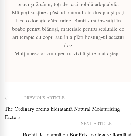
pisici și 2 câini, toți de rasă nobilă adoptabilă.
Mă poți susține apăsând butonul din dreapta și poți
face o donație către mine. Banii sunt investiți în
boabe pentru blănoși, materiale pentru sesiunile de
art terapie cu copii sau în a plăti hosting-ul acestui
blog.
Mulțumesc oricum pentru vizită și te mai aștept!
PREVIOUS ARTICLE
Post
The Ordinary crema hidratantă Natural Moisturising
Navigation
Factors
NEXT ARTICLE
Rochii de toamnă cu BonPrix, o alegere florală și