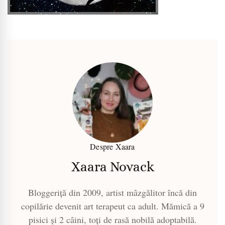
Despre Xaara
Xaara Novack
Bloggeriță din 2009, artist mâzgălitor încă din
copilărie devenit art terapeut ca adult. Mămică a 9
pisici și 2 câini, toți de rasă nobilă adoptabilă.