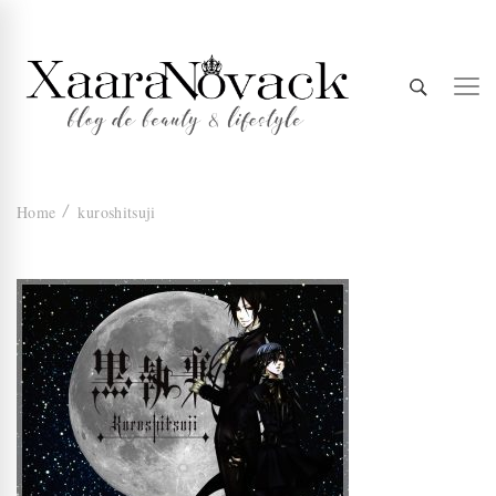
Xaara
blog de beauty & lifestyle
Home
kuroshitsuji
Novack