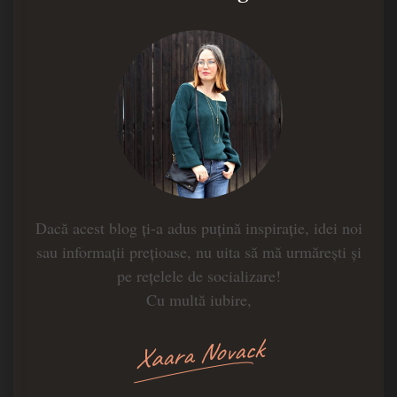
Dacă acest blog ți-a adus puțină inspirație, idei noi
sau informații prețioase, nu uita să mă urmărești și
pe rețelele de socializare!
Cu multă iubire,
Xaara Novack