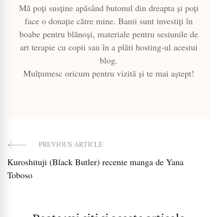
Mă poți susține apăsând butonul din dreapta și poți
face o donație către mine. Banii sunt investiți în
boabe pentru blănoși, materiale pentru sesiunile de
art terapie cu copii sau în a plăti hosting-ul acestui
blog.
Mulțumesc oricum pentru vizită și te mai aștept!
PREVIOUS ARTICLE
Post
Kuroshituji (Black Butler) recenie manga de Yana
Navigation
Toboso