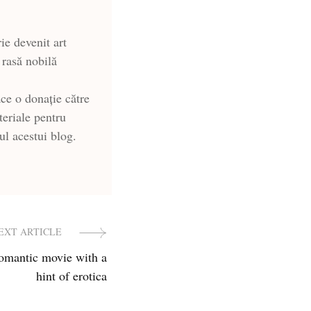
ie devenit art
 rasă nobilă
ce o donație către
teriale pentru
-ul acestui blog.
EXT ARTICLE
romantic movie with a
hint of erotica