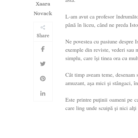
Xaara
Novack
L-am avut ca profesor îndrumăto
până în liceu, când ne preda Isto
Share
Ne povestea cu pasiune despre Is
exemple din reviste, vederi sau 
simplu, care își tinea ora cu mul
Cât timp aveam teme, desenam sau
amuzant, așa mici și stângaci, î
Este printre puţinii oameni pe c
care ling unde scuipă şi nici alţ