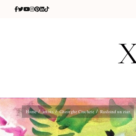
X
blog de be
Home
artists
Gheorghe Ciuchete
Rasfoind un ziar