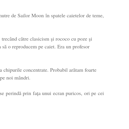
utre de Sailor Moon în spatele caietelor de teme,
 trecând către clasicism și rococo cu poze și
a să o reproducem pe caiet. Era un profesor
a chipurile concentrate. Probabil arătam foarte
 pe noi mândri.
se perindă prin faţa unui ecran puricos, ori pe cei