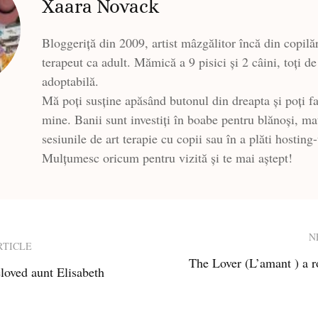
Xaara Novack
Bloggeriță din 2009, artist mâzgălitor încă din copilăr
terapeut ca adult. Mămică a 9 pisici și 2 câini, toți de
adoptabilă.
Mă poți susține apăsând butonul din dreapta și poți fa
mine. Banii sunt investiți în boabe pentru blănoși, ma
sesiunile de art terapie cu copii sau în a plăti hosting
Mulțumesc oricum pentru vizită și te mai aștept!
N
RTICLE
The Lover (L’amant ) a 
oved aunt Elisabeth
ion