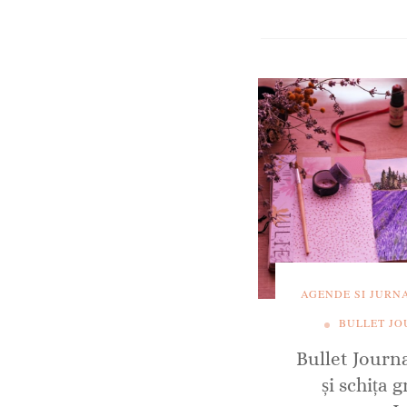
AGENDE SI JURN
BULLET J
Bullet Journ
și schița 