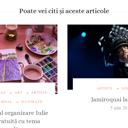
Poate vei citi și aceste articole
ARTISTS
JA
ALE
ART
ARTISTS
Jamiroquai l
OURNAL
ILUSTRATII
5 iulie 2
al organizare Iulie
gratuită cu tema