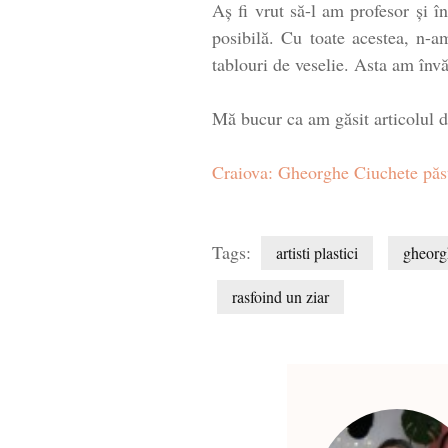
Aş fi vrut să-l am profesor şi î
posibilă. Cu toate acestea, n-a
tablouri de veselie. Asta am învă
Mă bucur ca am găsit articolul 
Craiova: Gheorghe Ciuchete păst
Tags:
artisti plastici
gheorg
rasfoind un ziar