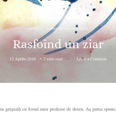
ARTISTS
GHEORGHE CIUCHETE
Rasfoind un ziar
on
12 Aprilie 2010
2 mins read
Leave a Comment
Rasfo
un
ziar
din greşeală cu fostul meu profesor de desen. Aş putea spune,