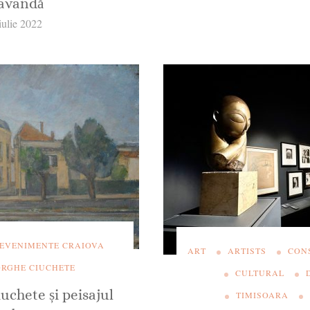
avandă
iulie 2022
EVENIMENTE CRAIOVA
ART
ARTISTS
CON
RGHE CIUCHETE
CULTURAL
chete și peisajul
TIMISOARA