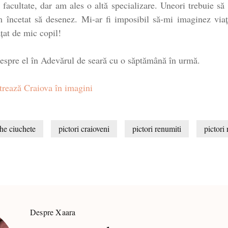
n facultate, dar am ales o altă specializare. Uneori trebuie să
m încetat să desenez. Mi-ar fi imposibil să-mi imaginez via
țat de mic copil!
despre el în Adevărul de seară cu o săptămână în urmă.
rează Craiova în imagini
he ciuchete
pictori craioveni
pictori renumiti
pictori
Despre Xaara