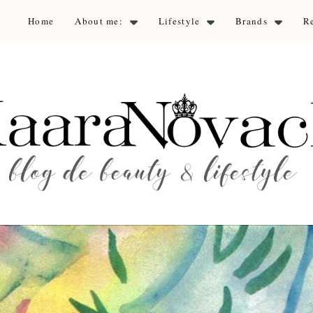
Home
About me:
Lifestyle
Brands
R
aara Nova
auty & lifestyle