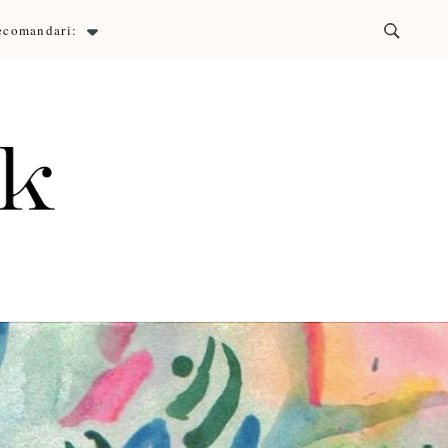
ecomandari:
ck