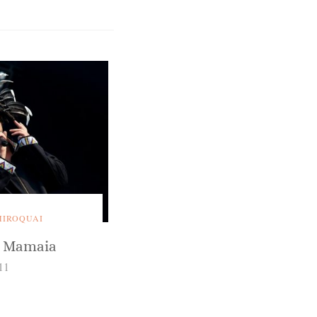
MIROQUAI
a Mamaia
011