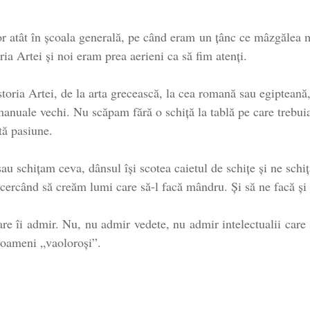
r atât în şcoala generală, pe când eram un ţânc ce mâzgălea m
ria Artei şi noi eram prea aerieni ca să fim atenţi.
toria Artei, de la arta grecească, la cea romană sau egipteană,
manuale vechi. Nu scăpam fără o schiță la tablă pe care trebui
tă pasiune.
 schițam ceva, dânsul își scotea caietul de schițe și ne schiț
ncercând să creăm lumi care să-l facă mândru. Și să ne facă și
are îi admir. Nu, nu admir vedete, nu admir intelectualii care 
i oameni „vaoloroşi”.