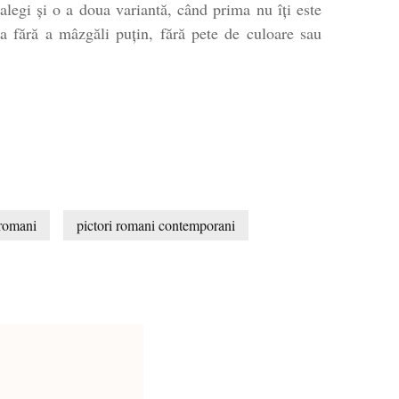
 alegi şi o a doua variantă, când prima nu îţi este
ța fără a mâzgăli puțin, fără pete de culoare sau
 romani
pictori romani contemporani