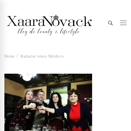
Xaara
blog de beauty & lifestyle
Home
Radacini wines Moldova
Novack