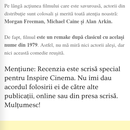
Pe lângă acțiunea filmului care este savuroasă, actorii din
distribuție sunt colosali și merită toată atenția noastră:
Morgan Freeman, Michael Caine și Alan Arkin.
este un remake după clasicul cu același
De fapt, filmul
nume din 1979
. Astfel, nu mă miră nici actorii aleși, dar
nici această comedie reușită.
Mențiune: Recenzia este scrisă special
pentru Inspire Cinema. Nu îmi dau
acordul folosirii ei de către alte
publicații, online sau din presa scrisă.
Mulțumesc!