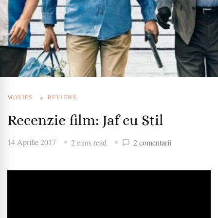
MOVIES
REVIEWS
Recenzie film: Jaf cu Stil
la
14 Aprilie 2017
2 mins read
2 comentarii
Recenzie
film:
Jaf
cu
Stil