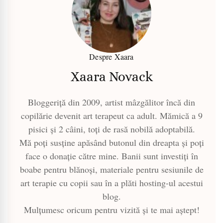
Despre Xaara
Xaara Novack
Bloggeriță din 2009, artist mâzgălitor încă din
copilărie devenit art terapeut ca adult. Mămică a 9
pisici și 2 câini, toți de rasă nobilă adoptabilă.
Mă poți susține apăsând butonul din dreapta și poți
face o donație către mine. Banii sunt investiți în
boabe pentru blănoși, materiale pentru sesiunile de
art terapie cu copii sau în a plăti hosting-ul acestui
blog.
Mulțumesc oricum pentru vizită și te mai aștept!