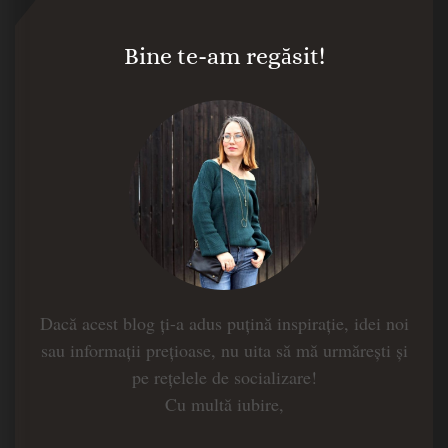
Bine te-am regăsit!
Dacă acest blog ți-a adus puțină inspirație, idei noi
sau informații prețioase, nu uita să mă urmărești și
pe rețelele de socializare!
Cu multă iubire,