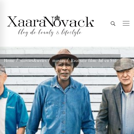
Xaara
blog de beauty & lifestyle
Home
movies&series
movies
Recenzie film: Jaf cu Stil
Novack