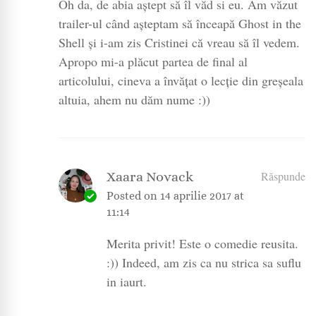
Oh da, de abia aștept să îl văd si eu. Am văzut
trailer-ul când așteptam să înceapă Ghost in the
Shell și i-am zis Cristinei că vreau să îl vedem.
Apropo mi-a plăcut partea de final al
articolului, cineva a învățat o lecție din greșeala
altuia, ahem nu dăm nume :))
Xaara Novack
Răspunde
Posted on
14 aprilie 2017 at
11:14
Merita privit! Este o comedie reusita.
:)) Indeed, am zis ca nu strica sa suflu
in iaurt.