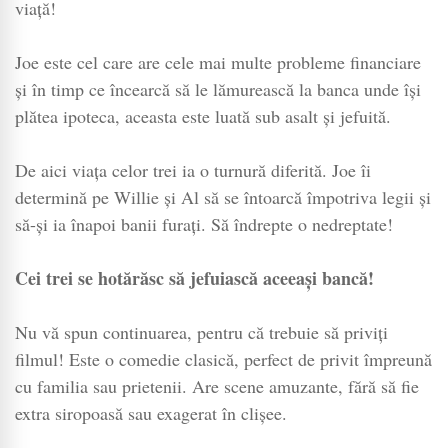
viață!
Joe este cel care are cele mai multe probleme financiare
și în timp ce încearcă să le lămurească la banca unde își
plătea ipoteca, aceasta este luată sub asalt și jefuită.
De aici viața celor trei ia o turnură diferită. Joe îi
determină pe Willie și Al să se întoarcă împotriva legii și
să-și ia înapoi banii furați. Să îndrepte o nedreptate!
Cei trei se hotărăsc să jefuiască aceeași bancă!
Nu vă spun continuarea, pentru că trebuie să priviți
filmul! Este o comedie clasică, perfect de privit împreună
cu familia sau prietenii. Are scene amuzante, fără să fie
extra siropoasă sau exagerat în clișee.