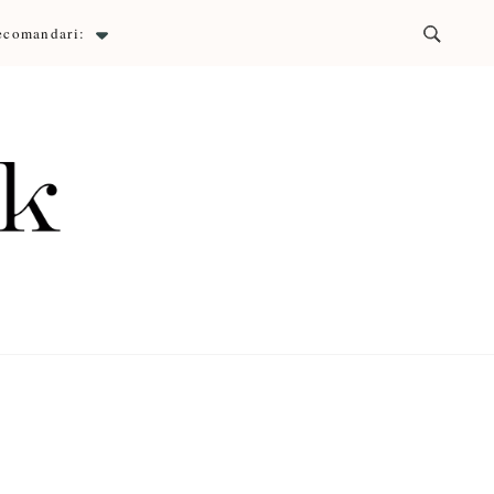
ecomandari:
ck