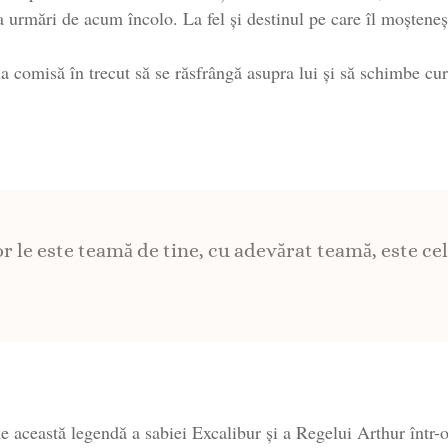
a urmări de acum încolo. La fel și destinul pe care îl moșteneș
a comisă în trecut să se răsfrângă asupra lui și să schimbe cur
 le este teamă de tine, cu adevărat teamă, este cel
 această legendă a sabiei Excalibur și a Regelui Arthur într-o