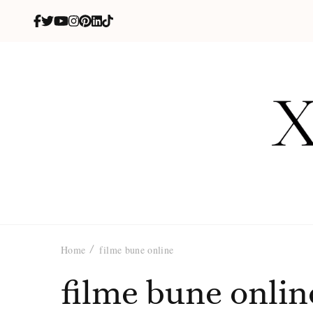
X
blog de be
Home
filme bune online
filme bune onlin