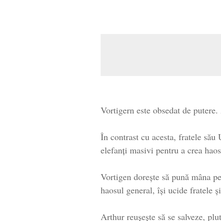
Vortigern este obsedat de putere. 
În contrast cu acesta, fratele să
elefanți masivi pentru a crea haos
Vortigen dorește să pună mâna pe i
haosul general, își ucide fratele ș
Arthur reușește să se salveze, pluti