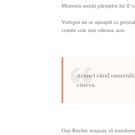
Memoria morții părinților lui îl v
Vortigen nu se așteaptă ca greșeal
comite cele mai odioase acte.
Atunci când oamenilor
cineva.
Guy Ritchie reușește să transforme