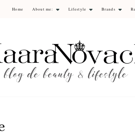
Home
About me:
Lifestyle
Brands
R
aara Nova
auty & lifestyle
e