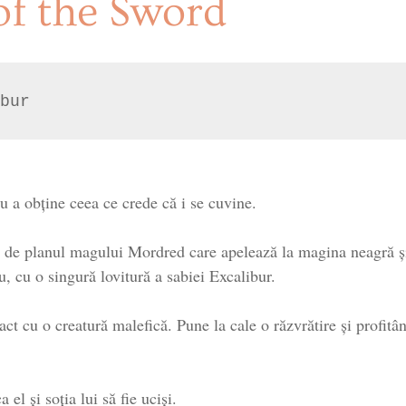
of the Sword
bur
ru a obține ceea ce crede că i se cuvine.
ul de planul magului Mordred care apelează la magina neagră ș
, cu o singură lovitură a sabiei Excalibur.
act cu o creatură malefică. Pune la cale o răzvrătire și profitâ
 el și soția lui să fie uciși.