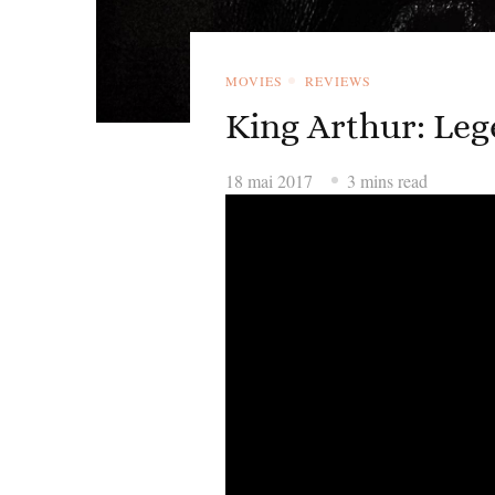
MOVIES
REVIEWS
King Arthur: Leg
18 mai 2017
3 mins read