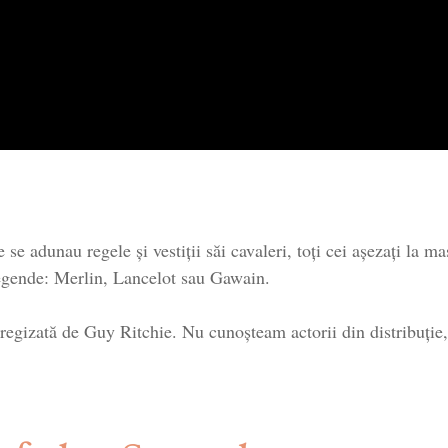
 adunau regele și vestiții săi cavaleri, toți cei așezați la ma
e legende: Merlin, Lancelot sau Gawain.
regizată de Guy Ritchie. Nu cunoșteam actorii din distribuție,