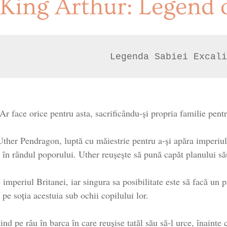
King Arthur: Legend 
Legenda Sabiei Excali
Ar face orice pentru asta, sacrificându-și propria familie pent
u Uther Pendragon, luptă cu măiestrie pentru a-și apăra imperi
 în rândul poporului. Uther reușește să pună capăt planului său
mperiul Britanei, iar singura sa posibilitate este să facă un p
i pe soția acestuia sub ochii copilului lor.
nd pe râu în barca în care reușise tatăl său să-l urce, înainte ca