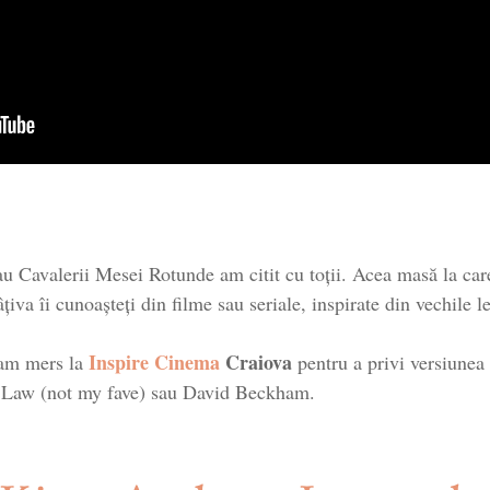
Cavalerii Mesei Rotunde am citit cu toții. Acea masă la care se
âțiva îi cunoașteți din filme sau seriale, inspirate din vechil
Inspire Cinema
Craiova
 am mers la
pentru a privi versiunea 
e Law (not my fave) sau David Beckham.