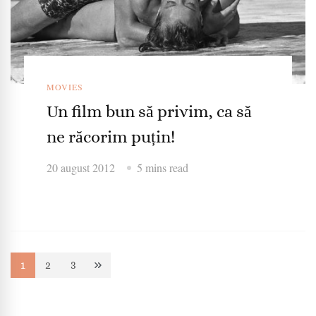
MOVIES
Un film bun să privim, ca să
ne răcorim puțin!
20 august 2012
5 mins read
Paginație
1
2
3
Page
Page
Page
articole