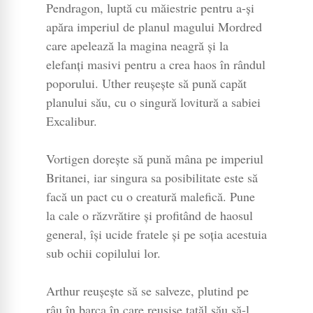
Pendragon, luptă cu măiestrie pentru a-și
apăra imperiul de planul magului Mordred
care apelează la magina neagră și la
elefanți masivi pentru a crea haos în rândul
poporului. Uther reușește să pună capăt
planului său, cu o singură lovitură a sabiei
Excalibur.
Vortigen dorește să pună mâna pe imperiul
Britanei, iar singura sa posibilitate este să
facă un pact cu o creatură malefică. Pune
la cale o răzvrătire și profitând de haosul
general, își ucide fratele și pe soția acestuia
sub ochii copilului lor.
Arthur reușește să se salveze, plutind pe
râu în barca în care reușise tatăl său să-l