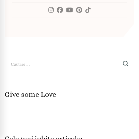
Caută
după:
Give some Love
Cele mai iubite articole: