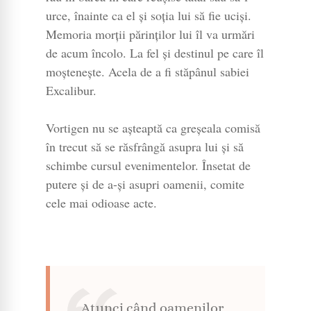
urce, înainte ca el și soția lui să fie uciși.
Memoria morții părinților lui îl va urmări
de acum încolo. La fel și destinul pe care îl
moștenește. Acela de a fi stăpânul sabiei
Excalibur.
Vortigen nu se așteaptă ca greșeala comisă
în trecut să se răsfrângă asupra lui și să
schimbe cursul evenimentelor. Însetat de
putere și de a-și asupri oamenii, comite
cele mai odioase acte.
Atunci când oamenilor