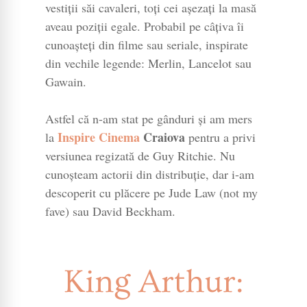
vestiții săi cavaleri, toți cei așezați la masă
aveau poziții egale. Probabil pe câțiva îi
cunoașteți din filme sau seriale, inspirate
din vechile legende: Merlin, Lancelot sau
Gawain.
Astfel că n-am stat pe gânduri și am mers
Inspire Cinema
Craiova
la
pentru a privi
versiunea regizată de Guy Ritchie. Nu
cunoșteam actorii din distribuție, dar i-am
descoperit cu plăcere pe Jude Law (not my
fave) sau David Beckham.
King Arthur: