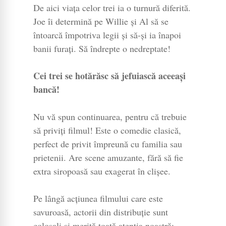
De aici viața celor trei ia o turnură diferită.
Joe îi determină pe Willie și Al să se
întoarcă împotriva legii și să-și ia înapoi
banii furați. Să îndrepte o nedreptate!
Cei trei se hotărăsc să jefuiască aceeași
bancă!
Nu vă spun continuarea, pentru că trebuie
să priviți filmul! Este o comedie clasică,
perfect de privit împreună cu familia sau
prietenii. Are scene amuzante, fără să fie
extra siropoasă sau exagerat în clișee.
Pe lângă acțiunea filmului care este
savuroasă, actorii din distribuție sunt
colosali și merită toată atenția noastră: