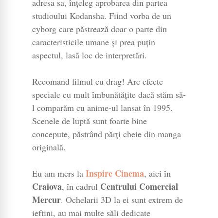
adresa sa, înțeleg aprobarea din partea
studioului Kodansha. Fiind vorba de un
cyborg care păstrează doar o parte din
caracteristicile umane și prea puțin
aspectul, lasă loc de interpretări.
Recomand filmul cu drag! Are efecte
speciale cu mult îmbunătățite dacă stăm să-
l comparăm cu anime-ul lansat în 1995.
Scenele de luptă sunt foarte bine
concepute, păstrând părți cheie din manga
originală.
Inspire Cinema
Eu am mers la
, aici în
Craiova
Centrului Comercial
, în cadrul
Mercur
. Ochelarii 3D la ei sunt extrem de
ieftini, au mai multe săli dedicate