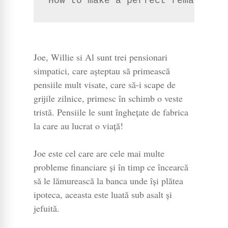
How to make a perfect remake
Joe, Willie si Al sunt trei pensionari
simpatici, care așteptau să primească
pensiile mult visate, care să-i scape de
grijile zilnice, primesc în schimb o veste
tristă. Pensiile le sunt înghețate de fabrica
la care au lucrat o viață!
Joe este cel care are cele mai multe
probleme financiare și în timp ce încearcă
să le lămurească la banca unde își plătea
ipoteca, aceasta este luată sub asalt și
jefuită.