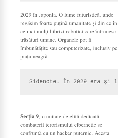
2029 în Japonia. O lume futuristică, unde
regăsim foarte puțină umanitate și din ce în
ce mai mulți hibrizi robotici care întrunesc
trăsături umane. Organele pot fi
îmbunătățite sau computerizate, inclusiv pe
piața neagră.
Sidenote. În 2029 era și la film
Secția 9
, o unitate de elită dedicată
combaterii terorismului cibernetic se
confruntă cu un hacker puternic. Acesta