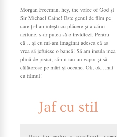
Morgan Freeman, hey, the voice of God și
Sir Michael Caine! Este genul de film pe
care ți-l amintești cu plăcere și a cărui
acțiune, s-ar putea să o invidiezi. Pentru
că… și eu mi-am imaginat adesea că aș
vrea să jefuiesc o bancă! Să am insula mea
plină de pisici, să-mi iau un vapor și să
călătoresc pe mări și oceane. Ok, ok…hai
cu filmul!
Jaf cu stil