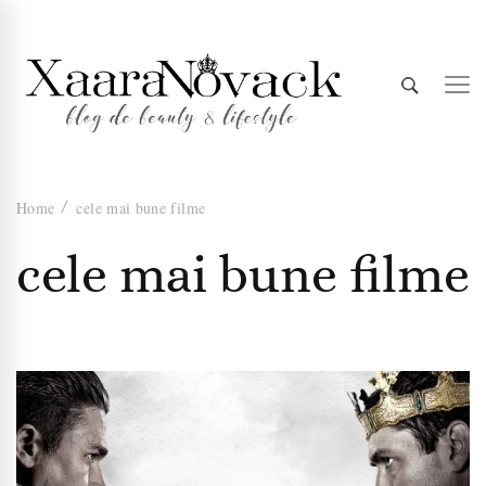
Xaara
blog de beauty & lifestyle
Home
cele mai bune filme
Novack
cele mai bune filme