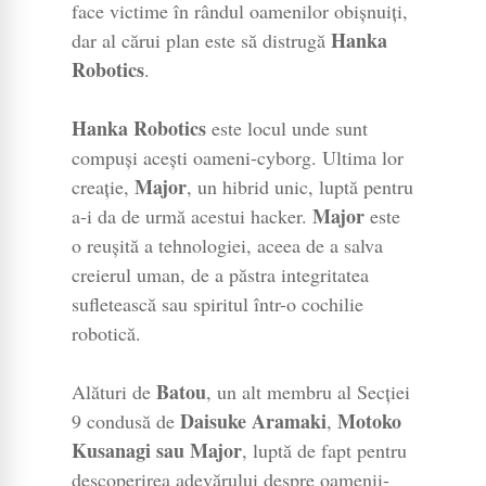
face victime în rândul oamenilor obișnuiți,
Hanka
dar al cărui plan este să distrugă
Robotics
.
Hanka Robotics
este locul unde sunt
compuși acești oameni-cyborg. Ultima lor
Major
creație,
, un hibrid unic, luptă pentru
Major
a-i da de urmă acestui hacker.
este
o reușită a tehnologiei, aceea de a salva
creierul uman, de a păstra integritatea
sufletească sau spiritul într-o cochilie
robotică.
Batou
Alături de
, un alt membru al Secției
Daisuke Aramaki
Motoko
9 condusă de
,
Kusanagi sau Major
, luptă de fapt pentru
descoperirea adevărului despre oamenii-