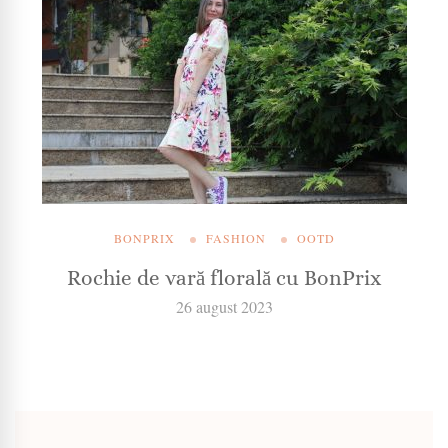
BONPRIX
FASHION
OOTD
Rochie de vară florală cu BonPrix
26 august 2023