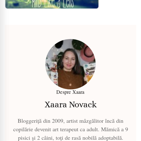
Despre Xaara
Xaara Novack
Bloggeriță din 2009, artist mâzgălitor încă din
copilărie devenit art terapeut ca adult. Mămică a 9
pisici și 2 câini, toți de rasă nobilă adoptabilă.