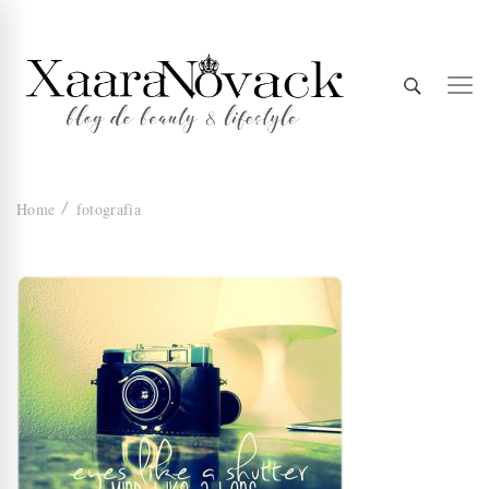
Xaara
blog de beauty & lifestyle
Home
fotografia
Novack