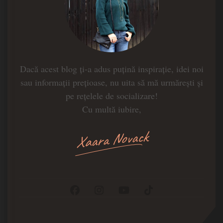
Dacă acest blog ți-a adus puțină inspirație, idei noi
sau informații prețioase, nu uita să mă urmărești și
pe rețelele de socializare!
Cu multă iubire,
Xaara Novack