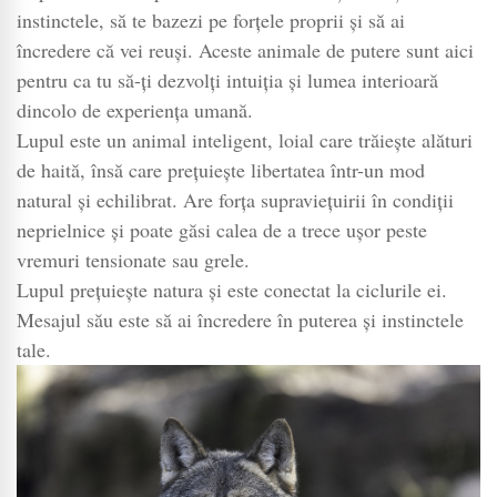
putere
instinctele, să te bazezi pe forțele proprii și să ai
sau
încredere că vei reuși. Aceste animale de putere sunt aici
animal
pentru ca tu să-ți dezvolți intuiția și lumea interioară
totem
dincolo de experiența umană.
–
Lupul este un animal inteligent, loial care trăiește alături
animale
de haită, însă care prețuiește libertatea într-un mod
spiritual
natural și echilibrat. Are forța supraviețuirii în condiții
neprielnice și poate găsi calea de a trece ușor peste
vremuri tensionate sau grele.
Lupul prețuiește natura și este conectat la ciclurile ei.
Mesajul său este să ai încredere în puterea și instinctele
tale.