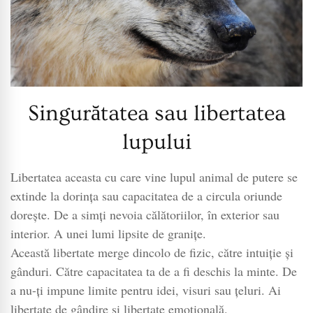
Singurătatea sau libertatea
lupului
Libertatea aceasta cu care vine lupul animal de putere se
extinde la dorința sau capacitatea de a circula oriunde
dorește. De a simți nevoia călătoriilor, în exterior sau
interior. A unei lumi lipsite de granițe.
Această libertate merge dincolo de fizic, către intuiție și
gânduri. Către capacitatea ta de a fi deschis la minte. De
a nu-ți impune limite pentru idei, visuri sau țeluri. Ai
libertate de gândire și libertate emoțională.