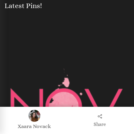
Latest Pins!
Share
Xaara Novack