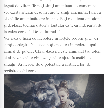
legată de viitor. Te poți simți amenințat de oameni sau
vor exista situații dese în care te simți amenințat fără ca
ele să fie amenințătoare în sine. Poți reacționa emoțional
și deplasat tocmai datorită faptului că te-ai îndepărtat de
la calea corectă. De la drumul tău.
Vei avea o lipsă de încredere în forțele proprii și te vei
simți copleșit. De aceea poți apela cu încredere lupul
animal de putere. Chiar dacă nu este animalul tău totem,
ci ai nevoie să te ghideze și să te ajute în astfel de
situații. Ai nevoie de o potențare a instinctelor, de
regăsirea căii corecte.