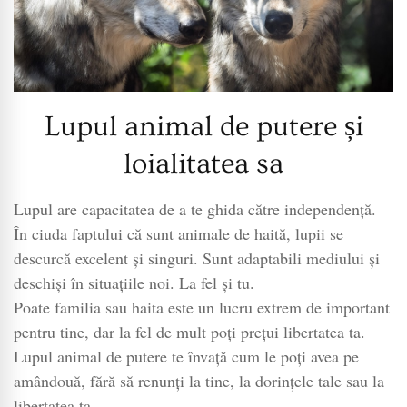
Lupul animal de putere și
loialitatea sa
Lupul are capacitatea de a te ghida către independență.
În ciuda faptului că sunt animale de haită, lupii se
descurcă excelent și singuri. Sunt adaptabili mediului și
deschiși în situațiile noi. La fel și tu.
Poate familia sau haita este un lucru extrem de important
pentru tine, dar la fel de mult poți prețui libertatea ta.
Lupul animal de putere te învață cum le poți avea pe
amândouă, fără să renunți la tine, la dorințele tale sau la
libertatea ta.