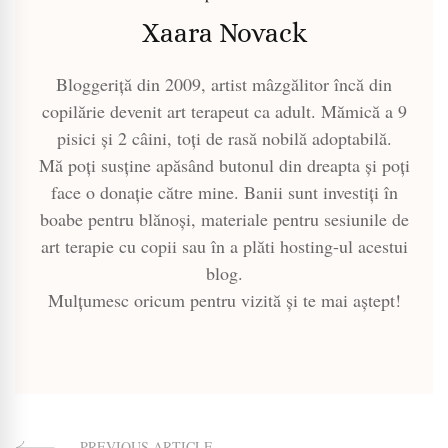
Xaara Novack
Bloggeriță din 2009, artist mâzgălitor încă din
copilărie devenit art terapeut ca adult. Mămică a 9
pisici și 2 câini, toți de rasă nobilă adoptabilă.
Mă poți susține apăsând butonul din dreapta și poți
face o donație către mine. Banii sunt investiți în
boabe pentru blănoși, materiale pentru sesiunile de
art terapie cu copii sau în a plăti hosting-ul acestui
blog.
Mulțumesc oricum pentru vizită și te mai aștept!
PREVIOUS ARTICLE