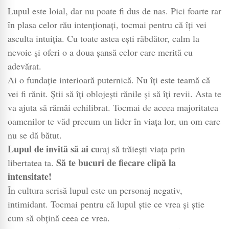
Lupul este loial, dar nu poate fi dus de nas. Pici foarte rar
în plasa celor rău intenționați, tocmai pentru că îți vei
asculta intuiția. Cu toate astea ești răbdător, calm la
nevoie și oferi o a doua șansă celor care merită cu
adevărat.
Ai o fundație interioară puternică. Nu îți este teamă că
vei fi rănit. Știi să îți oblojești rănile și să îți revii. Asta te
va ajuta să rămâi echilibrat. Tocmai de aceea majoritatea
oamenilor te văd precum un lider în viața lor, un om care
nu se dă bătut.
Lupul de invită să ai c
uraj să trăiești viața prin
Să te bucuri de fiecare clipă la
libertatea ta.
intensitate!
În cultura scrisă lupul este un personaj negativ,
intimidant. Tocmai pentru că lupul știe ce vrea și știe
cum să obțină ceea ce vrea.