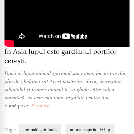
În Asia lupul este gardianul porților
cerești.
Dacă ai lupul animal spiritual sau totem, bucură-te din
plin de ghidarea sa! Acest misterios, divin, încrezător,
adaptabil și frumos animal te va ghida către calea
autentică, cu cele mai bune rezultate pentru tine.
Sursă poze:
Pixabay
Tags:
animale spirituale
animale spirituale lup