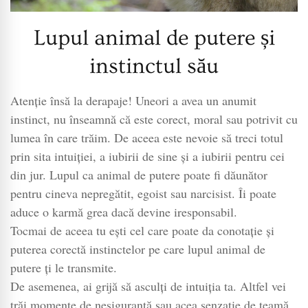
Lupul animal de putere și
instinctul său
Atenție însă la derapaje! Uneori a avea un anumit
instinct, nu înseamnă că este corect, moral sau potrivit cu
lumea în care trăim. De aceea este nevoie să treci totul
prin sita intuiției, a iubirii de sine și a iubirii pentru cei
din jur. Lupul ca animal de putere poate fi dăunător
pentru cineva nepregătit, egoist sau narcisist. Îi poate
aduce o karmă grea dacă devine iresponsabil.
Tocmai de aceea tu ești cel care poate da conotație și
puterea corectă instinctelor pe care lupul animal de
putere ți le transmite.
De asemenea, ai grijă să asculți de intuiția ta. Altfel vei
trăi momente de nesiguranță sau acea senzație de teamă