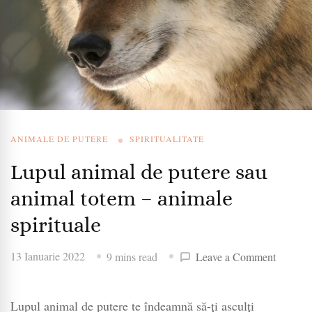
ANIMALE DE PUTERE
SPIRITUALITATE
Lupul animal de putere sau
animal totem – animale
spirituale
on
13 Ianuarie 2022
9 mins read
Leave a Comment
Lupul
animal
Lupul animal de putere te îndeamnă să-ți asculți
de