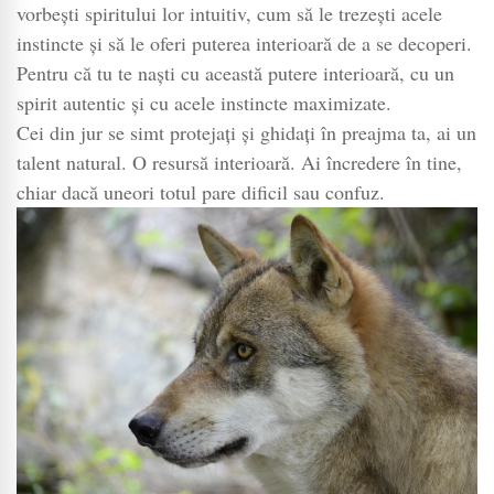
vorbești spiritului lor intuitiv, cum să le trezești acele
instincte și să le oferi puterea interioară de a se decoperi.
Pentru că tu te naști cu această putere interioară, cu un
spirit autentic și cu acele instincte maximizate.
Cei din jur se simt protejați și ghidați în preajma ta, ai un
talent natural. O resursă interioară. Ai încredere în tine,
chiar dacă uneori totul pare dificil sau confuz.