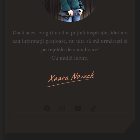
Dacă acest blog ți-a adus puțină inspirație, idei noi
sau informații prețioase, nu uita să mă urmărești și
pe rețelele de socializare!
Cu multă iubire,
Xaara Novack