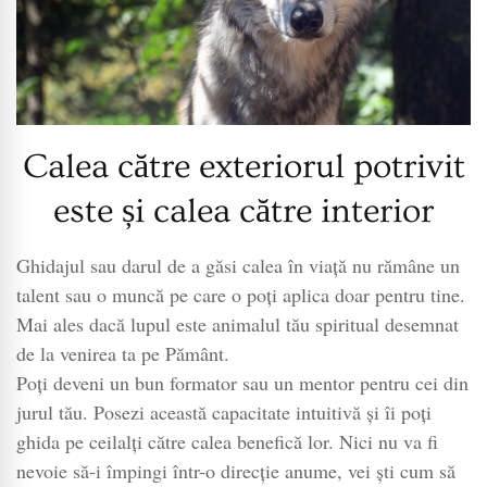
Calea către exteriorul potrivit
este și calea către interior
Ghidajul sau darul de a găsi calea în viață nu rămâne un
talent sau o muncă pe care o poți aplica doar pentru tine.
Mai ales dacă lupul este animalul tău spiritual desemnat
de la venirea ta pe Pământ.
Poți deveni un bun formator sau un mentor pentru cei din
jurul tău. Posezi această capacitate intuitivă și îi poți
ghida pe ceilalți către calea benefică lor. Nici nu va fi
nevoie să-i împingi într-o direcție anume, vei ști cum să