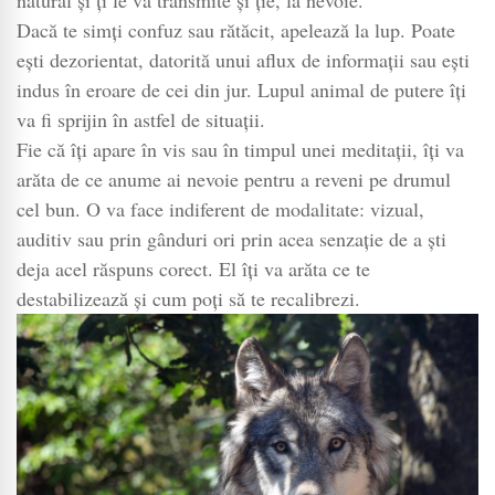
natural și ți le va transmite și ție, la nevoie.
Dacă te simți confuz sau rătăcit, apelează la lup. Poate
ești dezorientat, datorită unui aflux de informații sau ești
indus în eroare de cei din jur. Lupul animal de putere îți
va fi sprijin în astfel de situații.
Fie că îți apare în vis sau în timpul unei meditații, îți va
arăta de ce anume ai nevoie pentru a reveni pe drumul
cel bun. O va face indiferent de modalitate: vizual,
auditiv sau prin gânduri ori prin acea senzație de a ști
deja acel răspuns corect. El îți va arăta ce te
destabilizează și cum poți să te recalibrezi.