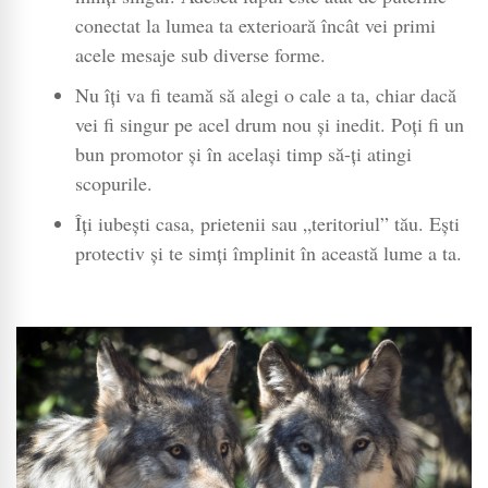
conectat la lumea ta exterioară încât vei primi
acele mesaje sub diverse forme.
Nu îți va fi teamă să alegi o cale a ta, chiar dacă
vei fi singur pe acel drum nou și inedit. Poți fi un
bun promotor și în același timp să-ți atingi
scopurile.
Îți iubești casa, prietenii sau „teritoriul” tău. Ești
protectiv și te simți împlinit în această lume a ta.