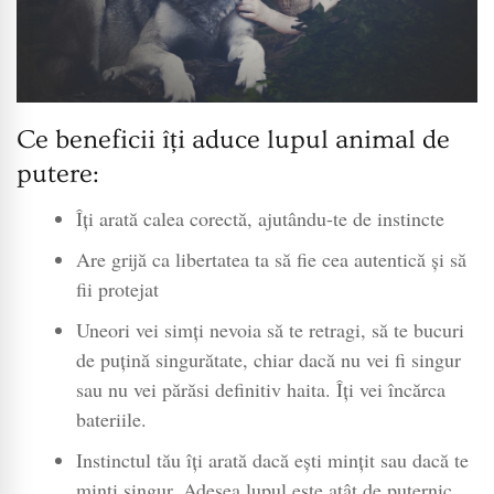
Ce beneficii îți aduce lupul animal de
putere:
Îți arată calea corectă, ajutându-te de instincte
Are grijă ca libertatea ta să fie cea autentică și să
fii protejat
Uneori vei simți nevoia să te retragi, să te bucuri
de puțină singurătate, chiar dacă nu vei fi singur
sau nu vei părăsi definitiv haita. Îți vei încărca
bateriile.
Instinctul tău îți arată dacă ești mințit sau dacă te
minți singur. Adesea lupul este atât de puternic