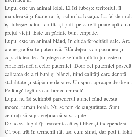
Lupul este un animal loial. El își iubește teritoriul, îl
marchează și foarte rar își schimbă locația. La fel de mult
își iubește haita, familia și puii, pe care îi poate apăra cu
prețul vieții. Este un părinte bun, empatic.
Lupul este un animal blând, în ciuda ferocității sale. Are
o energie foarte puternică. Blândețea, compasiunea și
capacitatea de a înțelege ce se întâmplă în jur, este o
caracteristică a celor puternici. Doar cei puternici posedă
calitatea de a fi buni și blânzi, fiind calități care denotă
stabilitate și stăpânire de sine. Un spirit aproape de divin.
Pe lângă legătura cu lumea animală.
Lupul nu își schimbă partenerul atunci când acesta
moare, rămân loiali. Nu se tem de singurătate. Sunt
centrați să supraviețuiască și să ajute.
De aceea lupul îți transmite că ești liber și independent.
Că poți trăi în termenii tăi, așa cum simți, dar poți fi loial