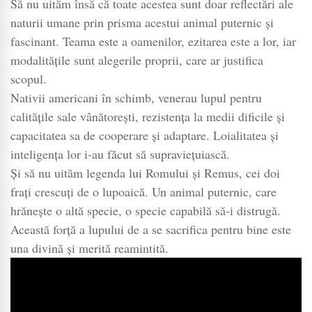
Să nu uităm însă că toate acestea sunt doar reflectări ale
naturii umane prin prisma acestui animal puternic și
fascinant. Teama este a oamenilor, ezitarea este a lor, iar
modalitățile sunt alegerile proprii, care ar justifica
scopul.
Nativii americani în schimb, venerau lupul pentru
calitățile sale vânătorești, rezistența la medii dificile și
capacitatea sa de cooperare și adaptare. Loialitatea și
inteligența lor i-au făcut să supraviețuiască.
Și să nu uităm legenda lui Romului și Remus, cei doi
frați crescuți de o lupoaică. Un animal puternic, care
hrănește o altă specie, o specie capabilă să-i distrugă.
Această forță a lupului de a se sacrifica pentru bine este
una divină și merită reamintită.