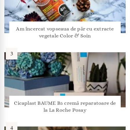
Am încercat vopseaua de păr cu extracte
vegetale Color & Soin
Cicaplast BAUME B5 cremă reparatoare de
la La Roche Posay