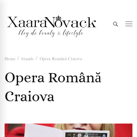
Xaara
blog de beauty & lifestyle
Home
brands
Opera Română Craiova
Novack
Opera Română
Craiova