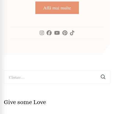
Află mai multe
Caută
după:
Give some Love